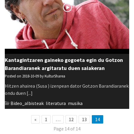
Kantagintzaren gaineko gogoeta egin du Gotzon
Barandiaranek argitaratu duen saiakeran
Posted on 2018-10-09 by
KulturSharea
Hitzen ahairea (Susa ) izenpean dator Gotzon Barandiaranek
ondu duen [...]
Bideo_albisteak
,
literatura
,
musika
«
1
…
12
13
14
Page 14 of 14