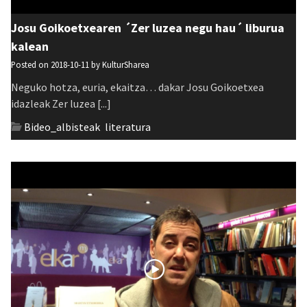
Josu Goikoetxearen ´Zer luzea negu hau´ liburua
kalean
Posted on 2018-10-11 by
KulturSharea
Neguko hotza, euria, ekaitza… dakar Josu Goikoetxea
idazleak Zer luzea [...]
Bideo_albisteak
,
literatura