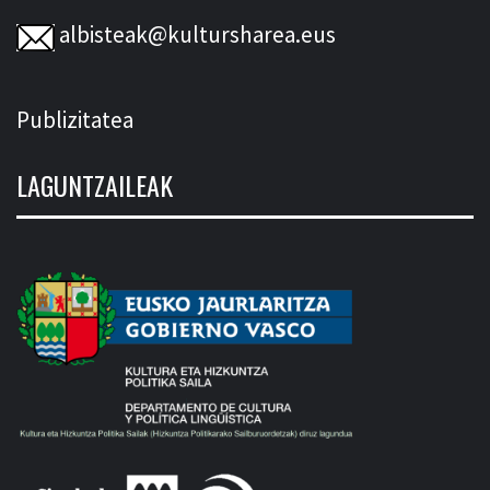
albisteak@kultursharea.eus
Publizitatea
LAGUNTZAILEAK