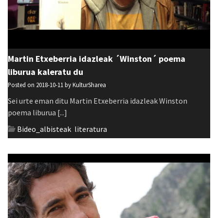
Martin Etxeberria idazleak ´Winston´ poema
liburua kaleratu du
Posted on 2018-10-11 by
KulturSharea
Sei urte eman ditu Martin Etxeberria idazleak Winston
poema liburua [...]
Bideo_albisteak
,
literatura