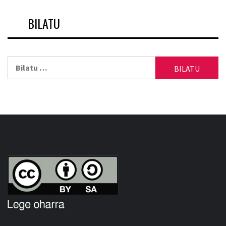
BILATU
Bilatu: