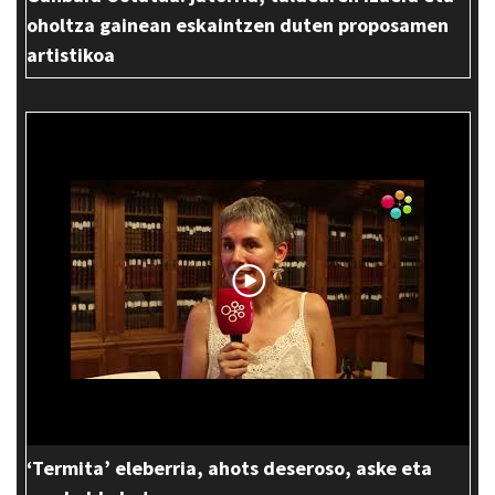
oholtza gainean eskaintzen duten proposamen
artistikoa
‘Termita’ eleberria, ahots deseroso, aske eta