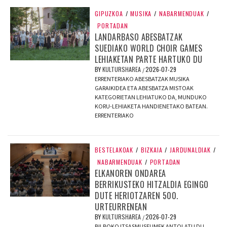
GIPUZKOA
/
MUSIKA
/
NABARMENDUAK
/
PORTADAN
LANDARBASO ABESBATZAK
SUEDIAKO WORLD CHOIR GAMES
LEHIAKETAN PARTE HARTUKO DU
BY
KULTURSHAREA
2026-07-29
/
ERRENTERIAKO ABESBATZAK MUSIKA
GARAIKIDEA ETA ABESBATZA MISTOAK
KATEGORIETAN LEHIATUKO DA, MUNDUKO
KORU-LEHIAKETA HANDIENETAKO BATEAN.
ERRENTERIAKO
BESTELAKOAK
/
BIZKAIA
/
JARDUNALDIAK
/
NABARMENDUAK
/
PORTADAN
ELKANOREN ONDAREA
BERRIKUSTEKO HITZALDIA EGINGO
DUTE HERIOTZAREN 500.
URTEURRENEAN
BY
KULTURSHAREA
2026-07-29
/
BILBOKO ITSASMUSEUMEK ANTOLATU DU