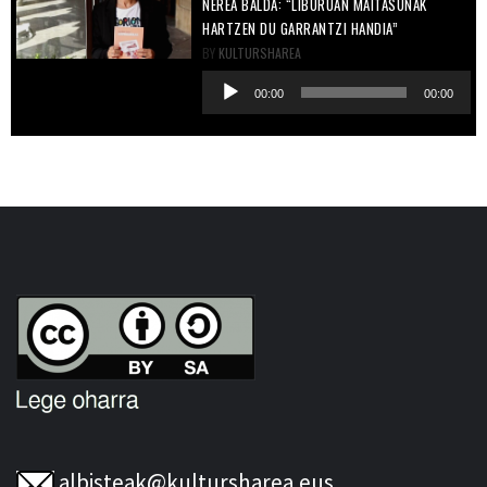
NEREA BALDA: “LIBURUAN MAITASUNAK
HARTZEN DU GARRANTZI HANDIA”
BY
KULTURSHAREA
Soinu
00:00
00:00
erreproduzigailua
albisteak@kultursharea.eus