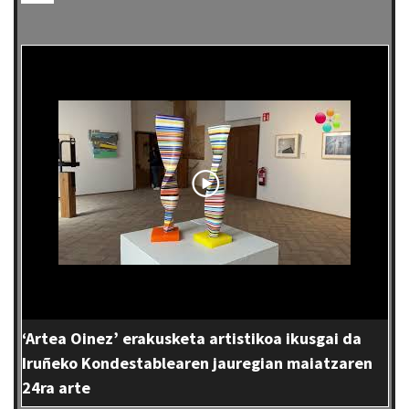
‘Artea Oinez’ erakusketa artistikoa ikusgai da
Iruñeko Kondestablearen jauregian maiatzaren
24ra arte