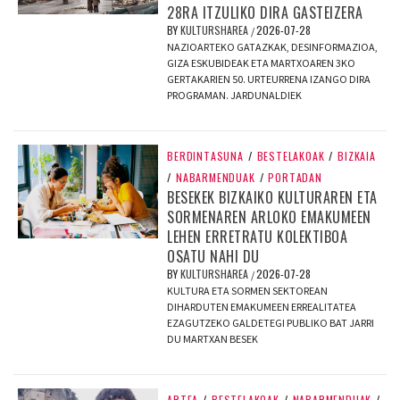
28RA ITZULIKO DIRA GASTEIZERA
BY
KULTURSHAREA
2026-07-28
/
NAZIOARTEKO GATAZKAK, DESINFORMAZIOA,
GIZA ESKUBIDEAK ETA MARTXOAREN 3KO
GERTAKARIEN 50. URTEURRENA IZANGO DIRA
PROGRAMAN. JARDUNALDIEK
BERDINTASUNA
/
BESTELAKOAK
/
BIZKAIA
/
NABARMENDUAK
/
PORTADAN
BESEKEK BIZKAIKO KULTURAREN ETA
SORMENAREN ARLOKO EMAKUMEEN
LEHEN ERRETRATU KOLEKTIBOA
OSATU NAHI DU
BY
KULTURSHAREA
2026-07-28
/
KULTURA ETA SORMEN SEKTOREAN
DIHARDUTEN EMAKUMEEN ERREALITATEA
EZAGUTZEKO GALDETEGI PUBLIKO BAT JARRI
DU MARTXAN BESEK
ARTEA
/
BESTELAKOAK
/
NABARMENDUAK
/