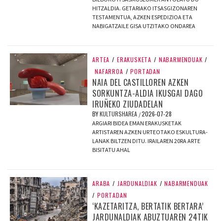
HITZALDIA. GETARIAKO ITSASGIZONAREN
TESTAMENTUA, AZKEN ESPEDIZIOA ETA
NABIGATZAILE GISA UTZITAKO ONDAREA
ARTEA
/
ERAKUSKETA
/
NABARMENDUAK
/
NAFARROA
/
PORTADAN
NAIA DEL CASTILLOREN AZKEN
SORKUNTZA-ALDIA IKUSGAI DAGO
IRUÑEKO ZIUDADELAN
BY
KULTURSHAREA
2026-07-28
/
ARGIARI BIDEA EMAN ERAKUSKETAK
ARTISTAREN AZKEN URTEOTAKO ESKULTURA-
LANAK BILTZEN DITU. IRAILAREN 20RA ARTE
BISITATU AHAL
ARABA
/
JARDUNALDIAK
/
NABARMENDUAK
/
PORTADAN
‘KAZETARITZA, BERTATIK BERTARA’
JARDUNALDIAK ABUZTUAREN 24TIK