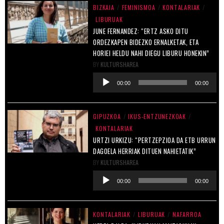
BIZKAIA
/
FEMINISMOA
/
KONTALARIAK
/
LIBURUAK
JUNE FERNANDEZ: “ERTZ ASKO DITU
ORDEZKAPEN BIDEZKO ERNALKETAK, ETA
HORIEI HELDU NAHI DIEGU LIBURU HONEKIN”
BY
KULTURSHAREA
Soinu
00:00
00:00
erreproduzigailua
GIPUZKOA
/
IKUS-ENTZUNEZKOAK
/
KONTALARIAK
URTZI URKIZU: “PERTZEPZIOA DA ETB URRUN
DAGOELA HERRIAK DITUEN NAHIETATIK”
BY
KULTURSHAREA
Soinu
00:00
00:00
erreproduzigailua
KONTALARIAK
/
LIBURUAK
/
NAFARROA