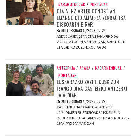
NABARMENDUAK
/
PORTADAN
OLAIA INZIARTEK DONOSTIAN
EMANGO DIO AMAIERA ZERRAUTSA
DISKOAREN BIRARI
BY
KULTURSHAREA
2026-07-29
/
ABENDUAREN 27AN ETA 28AN ARIKO DA
VICTORIA EUGENIA ANTZOKIAN, AZKEN URTE
ETA ERDIKO ZUZENEKOEI AGUR
ANTZERKIA
/
ARABA
/
NABARMENDUAK
/
PORTADAN
EUSKARAZKO ZAZPI IKUSKIZUN
IZANGO DIRA GASTEIZKO ANTZERKI
JAIALDIAN
BY
KULTURSHAREA
2026-07-29
/
GASTEIZKO NAZIOARTEKO ANTZERKI
JAIALDIAREN 51. EDIZIOAK 34 IKUSKIZUN
BILDUKO DITU IRAILAREN 25ETIK ABENDUAREN
13RA. PROGRAMAZIOAN