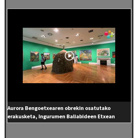
Aurora Bengoetxearen obrekin osatutako
erakusketa, Ingurumen Baliabideen Etxean