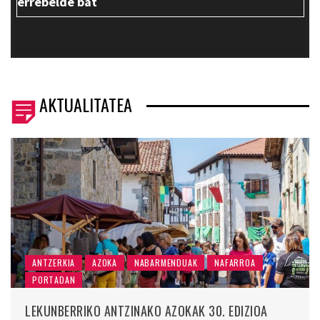
errebelde bat
AKTUALITATEA
ANTZERKIA
AZOKA
NABARMENDUAK
NAFARROA
PORTADAN
LEKUNBERRIKO ANTZINAKO AZOKAK 30. EDIZIOA