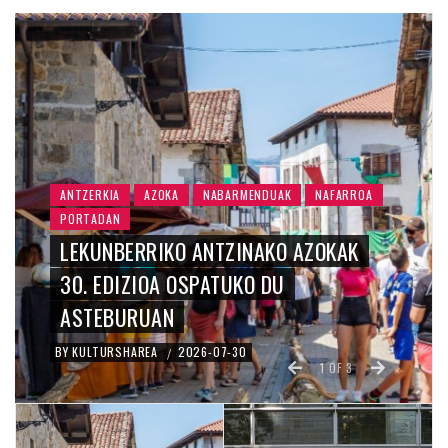
ANTZERKIA
AZOKA
NABARMENDUAK
NAFARROA
PORTADAN
LEKUNBERRIKO ANTZINAKO AZOKAK
30. EDIZIOA OSPATUKO DU
ASTEBURUAN
BY
KULTURSHAREA
2026-07-30
/
1
OF
3