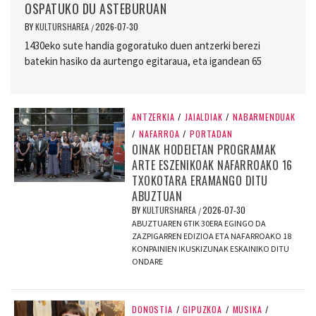
OSPATUKO DU ASTEBURUAN
BY
KULTURSHAREA
2026-07-30
/
1430eko sute handia gogoratuko duen antzerki berezi
batekin hasiko da aurtengo egitaraua, eta igandean 65
ANTZERKIA
/
JAIALDIAK
/
NABARMENDUAK
/
NAFARROA
/
PORTADAN
OINAK HODEIETAN PROGRAMAK
ARTE ESZENIKOAK NAFARROAKO 16
TXOKOTARA ERAMANGO DITU
ABUZTUAN
BY
KULTURSHAREA
2026-07-30
/
ABUZTUAREN 6TIK 30ERA EGINGO DA
ZAZPIGARREN EDIZIOA ETA NAFARROAKO 18
KONPAINIEN IKUSKIZUNAK ESKAINIKO DITU
ONDARE
DONOSTIA
/
GIPUZKOA
/
MUSIKA
/