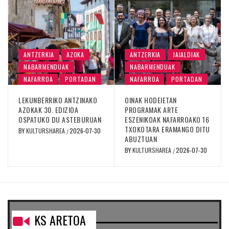
ANTZERKIA
AZOKA
ANTZERKIA
JAIALDIAK
NABARMENDUAK
NABARMENDUAK
NAFARROA
PORTADAN
NAFARROA
PORTADAN
LEKUNBERRIKO ANTZINAKO
OINAK HODEIETAN
AZOKAK 30. EDIZIOA
PROGRAMAK ARTE
OSPATUKO DU ASTEBURUAN
ESZENIKOAK NAFARROAKO 16
TXOKOTARA ERAMANGO DITU
BY
KULTURSHAREA
2026-07-30
/
ABUZTUAN
BY
KULTURSHAREA
2026-07-30
/
KS ARETOA