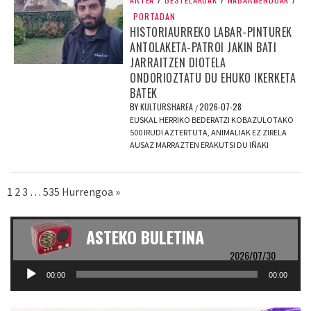
PORTADAN
HISTORIAURREKO LABAR-PINTUREK
ANTOLAKETA-PATROI JAKIN BATI
JARRAITZEN DIOTELA
ONDORIOZTATU DU EHUKO IKERKETA
BATEK
BY
KULTURSHAREA
2026-07-28
/
EUSKAL HERRIKO BEDERATZI KOBAZULOTAKO
500 IRUDI AZTERTUTA, ANIMALIAK EZ ZIRELA
AUSAZ MARRAZTEN ERAKUTSI DU IÑAKI
1
2
3
…
535
Hurrengoa »
ASTEKO BULETINA
2026/07/30
Soinu
00:00
00:00
erreproduzigailua