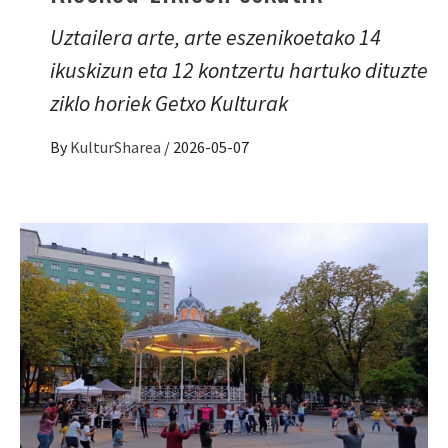
Uztailera arte, arte eszenikoetako 14
ikuskizun eta 12 kontzertu hartuko dituzte
ziklo horiek Getxo Kulturak
By
KulturSharea
/
2026-05-07