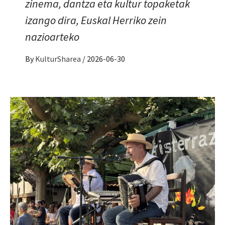
zinema, dantza eta kultur topaketak
izango dira, Euskal Herriko zein
nazioarteko
By
KulturSharea
/
2026-06-30