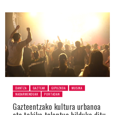
DANTZA
GAZTEAK
GIPUZKOA
MUSIKA
NABARMENDUAK
PORTADAN
Gazteentzako kultura urbanoa
eta tokiko talentua bilduko ditu