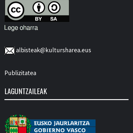
albisteak@kultursharea.eus
Publizitatea
LAGUNTZAILEAK