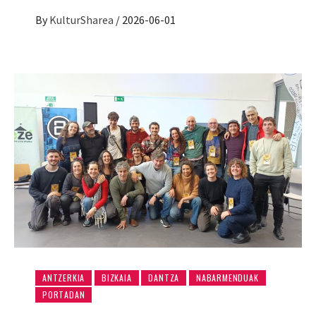
By
KulturSharea
/
2026-06-01
ANTZERKIA
BIZKAIA
DANTZA
NABARMENDUAK
PORTADAN