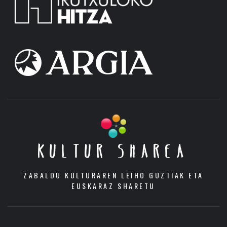
KULTUR SHAREA
ZABALDU KULTURAREN LEIHO GUZTIAK ETA
EUSKARAZ SHARETU