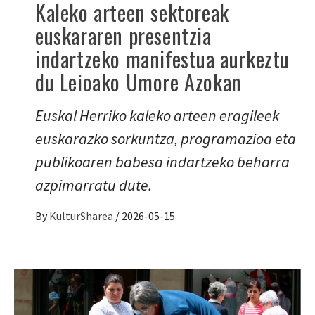
Kaleko arteen sektoreak
euskararen presentzia
indartzeko manifestua aurkeztu
du Leioako Umore Azokan
Euskal Herriko kaleko arteen eragileek
euskarazko sorkuntza, programazioa eta
publikoaren babesa indartzeko beharra
azpimarratu dute.
By
KulturSharea
/
2026-05-15