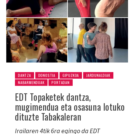
DANTZA
DONOSTIA
GIPUZKOA
JARDUNALDIAK
NABARMENDUAK
PORTADAN
EDT Topaketek dantza,
mugimendua eta osasuna lotuko
dituzte Tabakaleran
Irailaren 4tik 6ra egingo da EDT