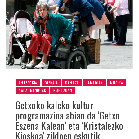
ANTZERKIA
BIZKAIA
DANTZA
JAIALDIAK
MUSIKA
NABARMENDUAK
PORTADAN
Getxoko kaleko kultur
programazioa abian da ‘Getxo
Eszena Kalean’ eta ‘Kristalezko
Kioskoa’ zikloen eskutik