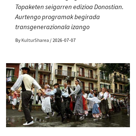
Topaketen seigarren edizioa Donostian.
Aurtengo programak begirada
transgenerazionala izango
By
KulturSharea
/
2026-07-07