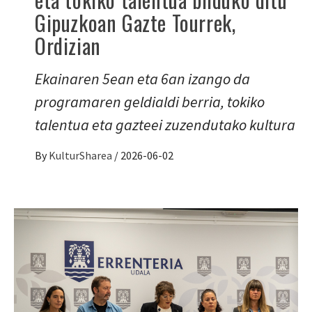
Gipuzkoan Gazte Tourrek,
Ordizian
Ekainaren 5ean eta 6an izango da
programaren geldialdi berria, tokiko
talentua eta gazteei zuzendutako kultura
By
KulturSharea
/
2026-06-02