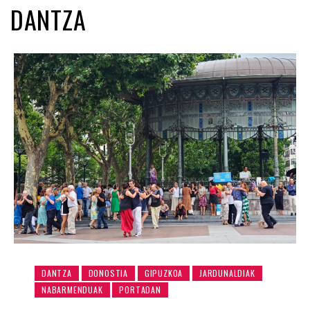
DANTZA
DANTZA
DONOSTIA
GIPUZKOA
JARDUNALDIAK
NABARMENDUAK
PORTADAN