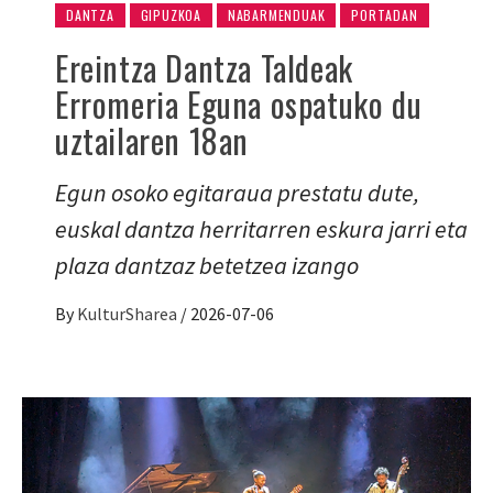
DANTZA
GIPUZKOA
NABARMENDUAK
PORTADAN
Ereintza Dantza Taldeak
Erromeria Eguna ospatuko du
uztailaren 18an
Egun osoko egitaraua prestatu dute,
euskal dantza herritarren eskura jarri eta
plaza dantzaz betetzea izango
By
KulturSharea
/
2026-07-06