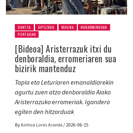
DANTZA
GIPUZKOA
MUSIKA
NABARMENDUAK
PORTADAN
[Bideoa] Aristerrazuk itxi du
denboraldia, erromeriaren sua
bizirik mantenduz
Tapia eta Leturiaren emanaldiarekin
agurtu zuen atzo denboraldia Aiako
Aristerrazuko erromeriak. Igandero
egiten den hitzorduak
By
Ainhoa Lores Aranda
/
2026-06-15