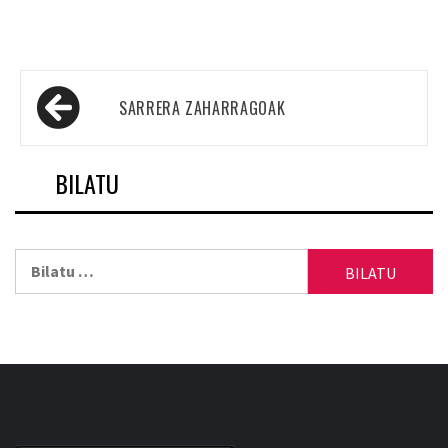
Sarreren
SARRERA ZAHARRAGOAK
nabigazioa
BILATU
Bilatu: