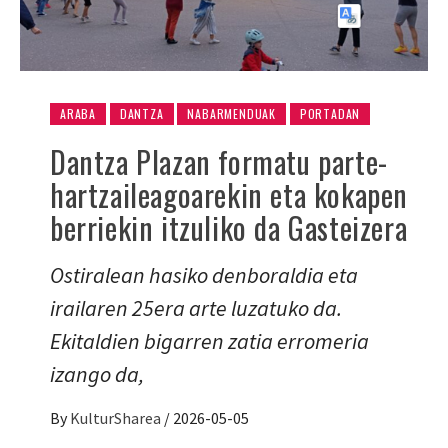
ARABA
DANTZA
NABARMENDUAK
PORTADAN
Dantza Plazan formatu parte-
hartzaileagoarekin eta kokapen
berriekin itzuliko da Gasteizera
Ostiralean hasiko denboraldia eta
irailaren 25era arte luzatuko da.
Ekitaldien bigarren zatia erromeria
izango da,
By
KulturSharea
/
2026-05-05