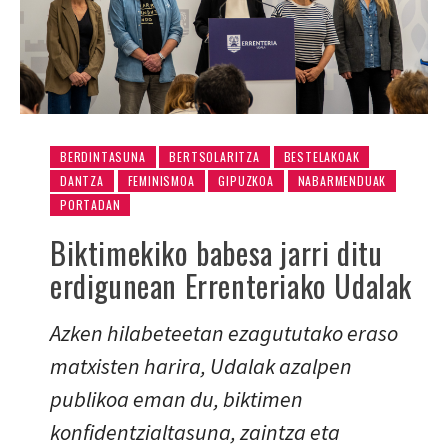
BERDINTASUNA
BERTSOLARITZA
BESTELAKOAK
DANTZA
FEMINISMOA
GIPUZKOA
NABARMENDUAK
PORTADAN
Biktimekiko babesa jarri ditu
erdigunean Errenteriako Udalak
Azken hilabeteetan ezagututako eraso
matxisten harira, Udalak azalpen
publikoa eman du, biktimen
konfidentzialtasuna, zaintza eta