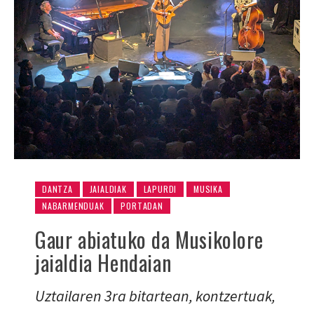
DANTZA
JAIALDIAK
LAPURDI
MUSIKA
NABARMENDUAK
PORTADAN
Gaur abiatuko da Musikolore
jaialdia Hendaian
Uztailaren 3ra bitartean, kontzertuak,