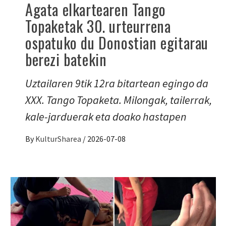
Agata elkartearen Tango
Topaketak 30. urteurrena
ospatuko du Donostian egitarau
berezi batekin
Uztailaren 9tik 12ra bitartean egingo da
XXX. Tango Topaketa. Milongak, tailerrak,
kale-jarduerak eta doako hastapen
By
KulturSharea
/
2026-07-08