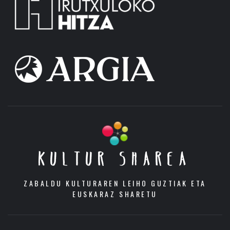
KULTUR SHAREA
ZABALDU KULTURAREN LEIHO GUZTIAK ETA
EUSKARAZ SHARETU