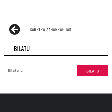
Sarreren
SARRERA ZAHARRAGOAK
nabigazioa
BILATU
Bilatu: