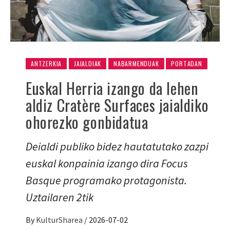
ANTZERKIA
JAIALDIAK
NABARMENDUAK
PORTADAN
Euskal Herria izango da lehen
aldiz Cratère Surfaces jaialdiko
ohorezko gonbidatua
Deialdi publiko bidez hautatutako zazpi
euskal konpainia izango dira Focus
Basque programako protagonista.
Uztailaren 2tik
By
KulturSharea
/
2026-07-02