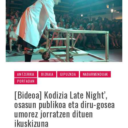
ANTZERKIA
BIZKAIA
GIPUZKOA
NABARMENDUAK
PORTADAN
[Bideoa] Kodizia Late Night’,
osasun publikoa eta diru-gosea
umorez jorratzen dituen
ikuskizuna