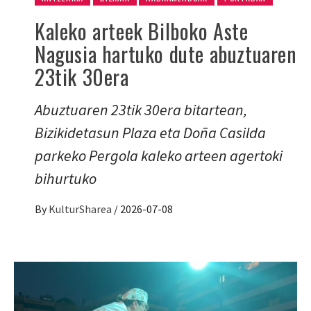
Kaleko arteek Bilboko Aste
Nagusia hartuko dute abuztuaren
23tik 30era
Abuztuaren 23tik 30era bitartean,
Bizikidetasun Plaza eta Doña Casilda
parkeko Pergola kaleko arteen agertoki
bihurtuko
By
KulturSharea
/
2026-07-08