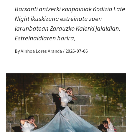
Barsanti antzerki konpainiak Kodizia Late
Night ikuskizuna estreinatu zuen
larunbatean Zarauzko Kalerki jaialdian.
Estreinaldiaren harira,
By
Ainhoa Lores Aranda
/
2026-07-06