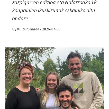
zazpigarren edizioa eta Nafarroako 18
konpainien ikuskizunak eskainiko ditu
ondare
By
KulturSharea
/
2026-07-30