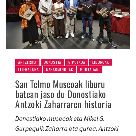
ANTZERKIA
DONOSTIA
GIPUZKOA
LIBURUAK
LITERATURA
NABARMENDUAK
PORTADAN
San Telmo Museoak liburu
batean jaso du Donostiako
Antzoki Zaharraren historia
Donostiako museoak eta Mikel G.
Gurpeguik Zaharra eta gurea. Antzoki