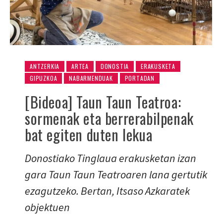
ANTZERKIA
ARTEA
DONOSTIA
ERAKUSKETA
GIPUZKOA
NABARMENDUAK
PORTADAN
[Bideoa] Taun Taun Teatroa:
sormenak eta berrerabilpenak
bat egiten duten lekua
Donostiako Tinglaua erakusketan izan
gara Taun Taun Teatroaren lana gertutik
ezagutzeko. Bertan, Itsaso Azkaratek
objektuen