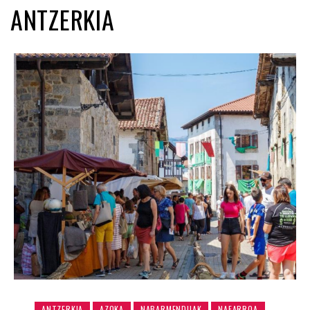
ANTZERKIA
ANTZERKIA
AZOKA
NABARMENDUAK
NAFARROA