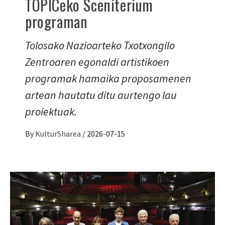
TOPICeko Sceniterium
programan
Tolosako Nazioarteko Txotxongilo
Zentroaren egonaldi artistikoen
programak hamaika proposamenen
artean hautatu ditu aurtengo lau
proiektuak.
By
KulturSharea
/
2026-07-15