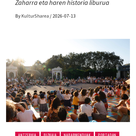
Zaharra eta haren historia liburua
By
KulturSharea
/
2026-07-13
ANTZERKIA
BIZKAIA
NABARMENDUAK
PORTADAN