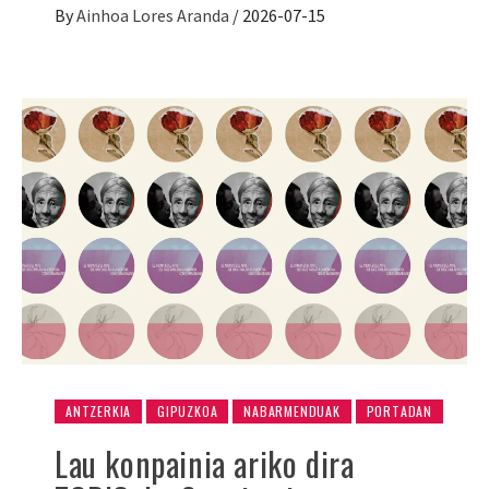
By
Ainhoa Lores Aranda
/
2026-07-15
ANTZERKIA
GIPUZKOA
NABARMENDUAK
PORTADAN
Lau konpainia ariko dira