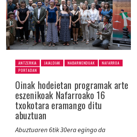
ANTZERKIA
JAIALDIAK
NABARMENDUAK
NAFARROA
PORTADAN
Oinak hodeietan programak arte
eszenikoak Nafarroako 16
txokotara eramango ditu
abuztuan
Abuztuaren 6tik 30era egingo da