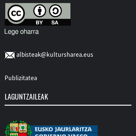
albisteak@kultursharea.eus
Publizitatea
LAGUNTZAILEAK