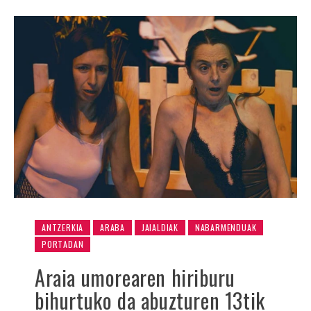
ANTZERKIA
ARABA
JAIALDIAK
NABARMENDUAK
PORTADAN
Araia umorearen hiriburu
bihurtuko da abuzturen 13tik