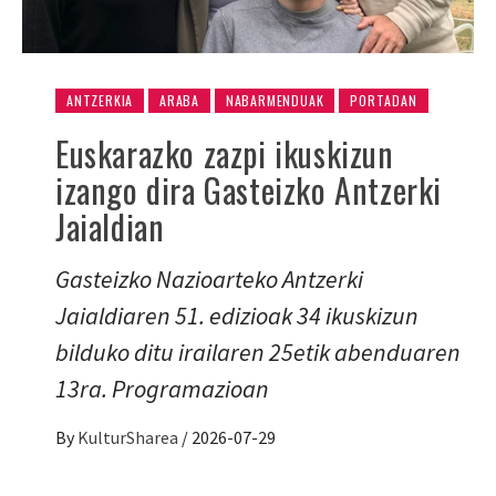
ANTZERKIA
ARABA
NABARMENDUAK
PORTADAN
Euskarazko zazpi ikuskizun
izango dira Gasteizko Antzerki
Jaialdian
Gasteizko Nazioarteko Antzerki
Jaialdiaren 51. edizioak 34 ikuskizun
bilduko ditu irailaren 25etik abenduaren
13ra. Programazioan
By
KulturSharea
/
2026-07-29