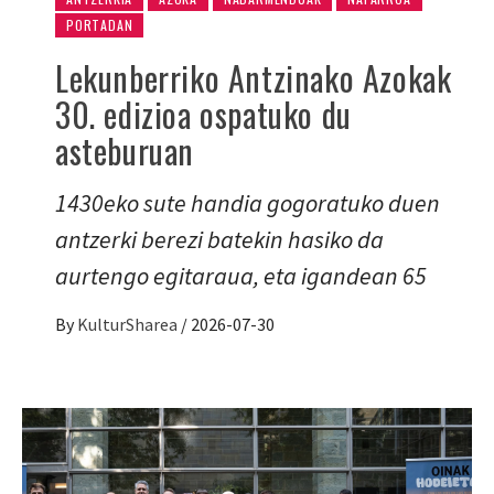
PORTADAN
Lekunberriko Antzinako Azokak
30. edizioa ospatuko du
asteburuan
1430eko sute handia gogoratuko duen
antzerki berezi batekin hasiko da
aurtengo egitaraua, eta igandean 65
By
KulturSharea
/
2026-07-30