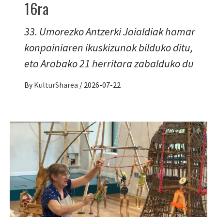
16ra
33. Umorezko Antzerki Jaialdiak hamar
konpainiaren ikuskizunak bilduko ditu,
eta Arabako 21 herritara zabalduko du
By
KulturSharea
/
2026-07-22