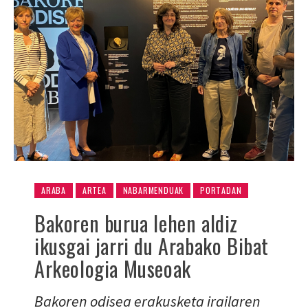
ARABA
ARTEA
NABARMENDUAK
PORTADAN
Bakoren burua lehen aldiz
ikusgai jarri du Arabako Bibat
Arkeologia Museoak
Bakoren odisea erakusketa irailaren