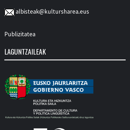
albisteak@kultursharea.eus
Publizitatea
LAGUNTZAILEAK