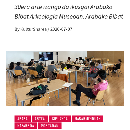
30era arte izango da ikusgai Arabako
Bibat Arkeologia Museoan. Arabako Bibat
By
KulturSharea
/
2026-07-07
ARABA
ARTEA
GIPUZKOA
NABARMENDUAK
NAFARROA
PORTADAN