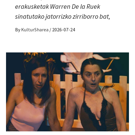
erakusketak Warren De la Ruek
sinatutako jatorrizko zirriborro bat,
By
KulturSharea
/
2026-07-24