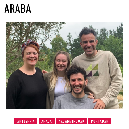
ARABA
ANTZERKIA
ARABA
NABARMENDUAK
PORTADAN