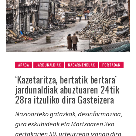
ARABA
JARDUNALDIAK
NABARMENDUAK
PORTADAN
‘Kazetaritza, bertatik bertara’
jardunaldiak abuztuaren 24tik
28ra itzuliko dira Gasteizera
Nazioarteko gatazkak, desinformazioa,
giza eskubideak eta Martxoaren 3ko
gertakarien 50. urteurrena izango dira