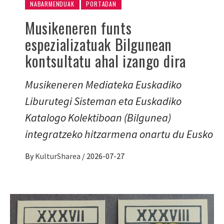
NABARMENDUAK
PORTADAN
Musikeneren funts
espezializatuak Bilgunean
kontsultatu ahal izango dira
Musikeneren Mediateka Euskadiko
Liburutegi Sisteman eta Euskadiko
Katalogo Kolektiboan (Bilgunea)
integratzeko hitzarmena onartu du Eusko
By
KulturSharea
/
2026-07-27