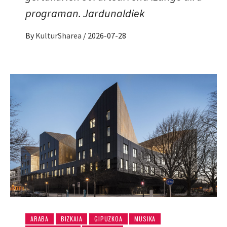
programan. Jardunaldiek
By
KulturSharea
/
2026-07-28
ARABA
BIZKAIA
GIPUZKOA
MUSIKA