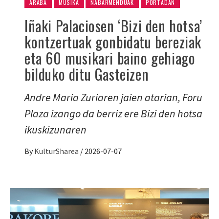
ARABA
MUSIKA
NABARMENDUAK
PORTADAN
Iñaki Palaciosen ‘Bizi den hotsa’
kontzertuak gonbidatu bereziak
eta 60 musikari baino gehiago
bilduko ditu Gasteizen
Andre Maria Zuriaren jaien atarian, Foru
Plaza izango da berriz ere Bizi den hotsa
ikuskizunaren
By
KulturSharea
/
2026-07-07