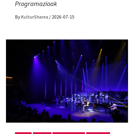
Programazioak
By
KulturSharea
/
2026-07-15