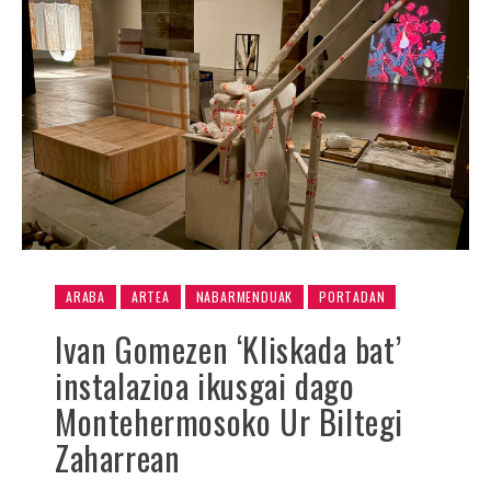
ARABA
ARTEA
NABARMENDUAK
PORTADAN
Ivan Gomezen ‘Kliskada bat’
instalazioa ikusgai dago
Montehermosoko Ur Biltegi
Zaharrean