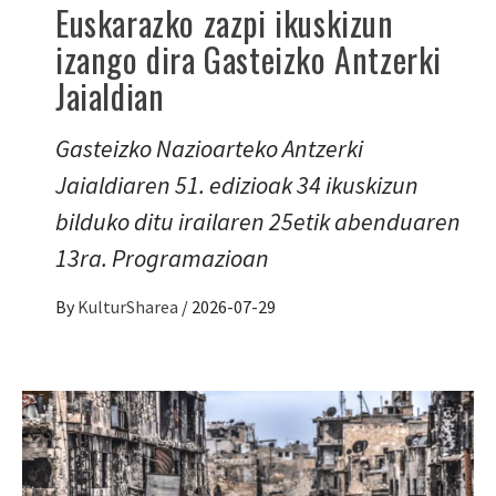
Euskarazko zazpi ikuskizun
izango dira Gasteizko Antzerki
Jaialdian
Gasteizko Nazioarteko Antzerki
Jaialdiaren 51. edizioak 34 ikuskizun
bilduko ditu irailaren 25etik abenduaren
13ra. Programazioan
By
KulturSharea
/
2026-07-29