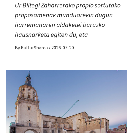
Ur Biltegi Zaharrerako propio sortutako
proposamenak munduarekin dugun
harremanaren aldaketei buruzko
hausnarketa egiten du, eta
By
KulturSharea
/
2026-07-20