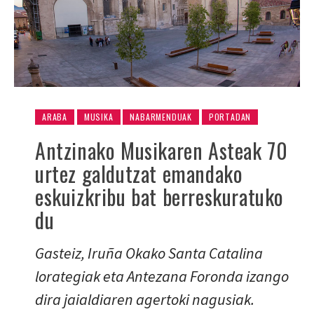
ARABA
MUSIKA
NABARMENDUAK
PORTADAN
Antzinako Musikaren Asteak 70
urtez galdutzat emandako
eskuizkribu bat berreskuratuko
du
Gasteiz, Iruña Okako Santa Catalina
lorategiak eta Antezana Foronda izango
dira jaialdiaren agertoki nagusiak.