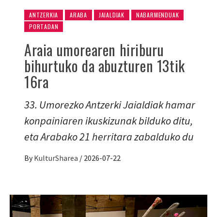
ANTZERKIA
ARABA
JAIALDIAK
NABARMENDUAK
PORTADAN
Araia umorearen hiriburu
bihurtuko da abuzturen 13tik
16ra
33. Umorezko Antzerki Jaialdiak hamar
konpainiaren ikuskizunak bilduko ditu,
eta Arabako 21 herritara zabalduko du
By
KulturSharea
/
2026-07-22