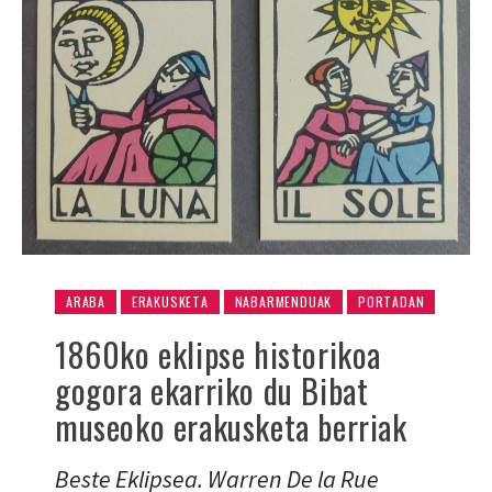
ARABA
ERAKUSKETA
NABARMENDUAK
PORTADAN
1860ko eklipse historikoa
gogora ekarriko du Bibat
museoko erakusketa berriak
Beste Eklipsea. Warren De la Rue