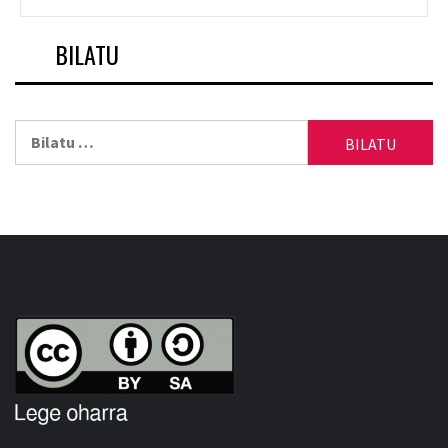
nabigazioa
BILATU
Bilatu: