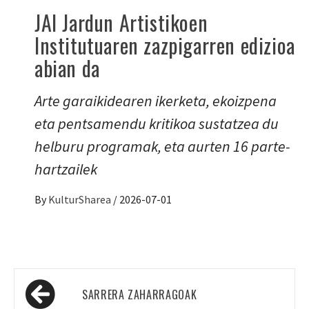
JAI Jardun Artistikoen
Institutuaren zazpigarren edizioa
abian da
Arte garaikidearen ikerketa, ekoizpena
eta pentsamendu kritikoa sustatzea du
helburu programak, eta aurten 16 parte-
hartzailek
By
KulturSharea
/
2026-07-01
Sarreren
SARRERA ZAHARRAGOAK