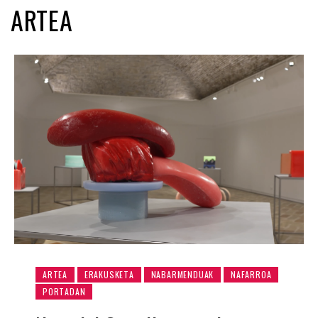
ARTEA
ARTEA
ERAKUSKETA
NABARMENDUAK
NAFARROA
PORTADAN