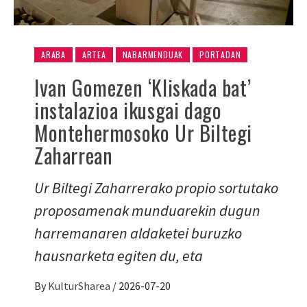
ARABA
ARTEA
NABARMENDUAK
PORTADAN
Ivan Gomezen ‘Kliskada bat’
instalazioa ikusgai dago
Montehermosoko Ur Biltegi
Zaharrean
Ur Biltegi Zaharrerako propio sortutako
proposamenak munduarekin dugun
harremanaren aldaketei buruzko
hausnarketa egiten du, eta
By
KulturSharea
/
2026-07-20