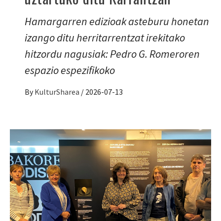
Hamargarren edizioak asteburu honetan
izango ditu herritarrentzat irekitako
hitzordu nagusiak: Pedro G. Romeroren
espazio espezifikoko
By
KulturSharea
/
2026-07-13