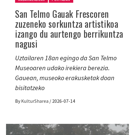
San Telmo Gauak Frescoren
zuzeneko sorkuntza artistikoa
izango du aurtengo berrikuntza
nagusi
Uztailaren 18an egingo da San Telmo
Museoaren udako irekiera berezia.
Gauean, museoko erakusketak doan
bisitatzeko
By
KulturSharea
/
2026-07-14