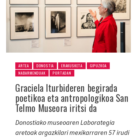
ARTEA
DONOSTIA
ERAKUSKETA
GIPUZKOA
NABARMENDUAK
PORTADAN
Graciela Iturbideren begirada
poetikoa eta antropologikoa San
Telmo Museora iritsi da
Donostiako museoaren Laborategia
aretoak argazkilari mexikarraren 57 irudi