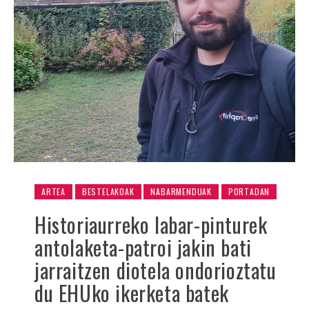
ARTEA
BESTELAKOAK
NABARMENDUAK
PORTADAN
Historiaurreko labar-pinturek
antolaketa-patroi jakin bati
jarraitzen diotela ondorioztatu
du EHUko ikerketa batek