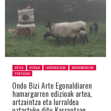
ARTEA
BIZKAIA
JARDUNALDIAK
NABARMENDUAK
PORTADAN
Ondo Bizi Arte Egonaldiaren
hamargarren edizioak artea,
artzaintza eta lurraldea
uztartuko ditu Karrantzan