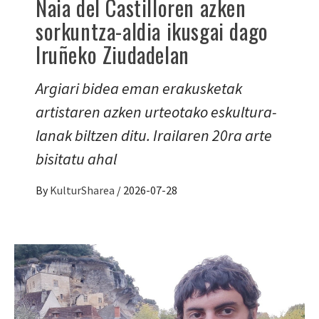
Naia del Castilloren azken
sorkuntza-aldia ikusgai dago
Iruñeko Ziudadelan
Argiari bidea eman erakusketak
artistaren azken urteotako eskultura-
lanak biltzen ditu. Irailaren 20ra arte
bisitatu ahal
By
KulturSharea
/
2026-07-28