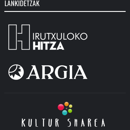
LANKIDETZAK
KULTUR SHAREA