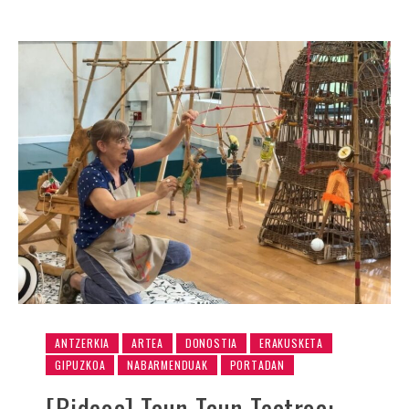
ANTZERKIA
ARTEA
DONOSTIA
ERAKUSKETA
GIPUZKOA
NABARMENDUAK
PORTADAN
[Bideoa] Taun Taun Teatroa: