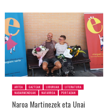
ARTEA
GAZTEAK
LIBURUAK
LITERATURA
NABARMENDUAK
NAFARROA
PORTADAN
Naroa Martinezek eta Unai