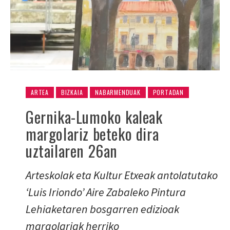
ARTEA
BIZKAIA
NABARMENDUAK
PORTADAN
Gernika-Lumoko kaleak
margolariz beteko dira
uztailaren 26an
Arteskolak eta Kultur Etxeak antolatutako
‘Luis Iriondo’ Aire Zabaleko Pintura
Lehiaketaren bosgarren edizioak
margolariak herriko