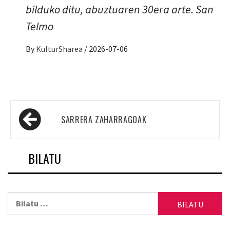
bilduko ditu, abuztuaren 30era arte. San
Telmo
By
KulturSharea
/
2026-07-06
Sarreren
SARRERA ZAHARRAGOAK
nabigazioa
BILATU
Bilatu: