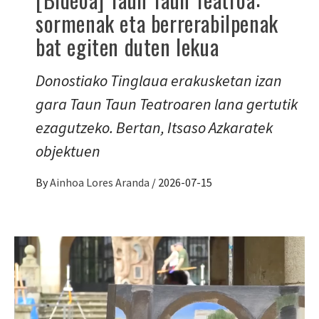
sormenak eta berrerabilpenak
bat egiten duten lekua
Donostiako Tinglaua erakusketan izan
gara Taun Taun Teatroaren lana gertutik
ezagutzeko. Bertan, Itsaso Azkaratek
objektuen
By
Ainhoa Lores Aranda
/
2026-07-15