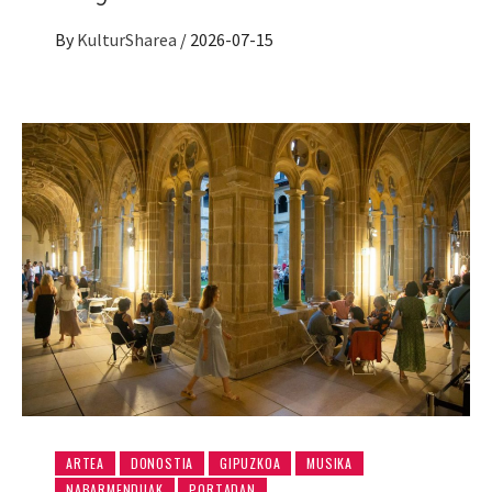
By
KulturSharea
/
2026-07-15
ARTEA
DONOSTIA
GIPUZKOA
MUSIKA
NABARMENDUAK
PORTADAN