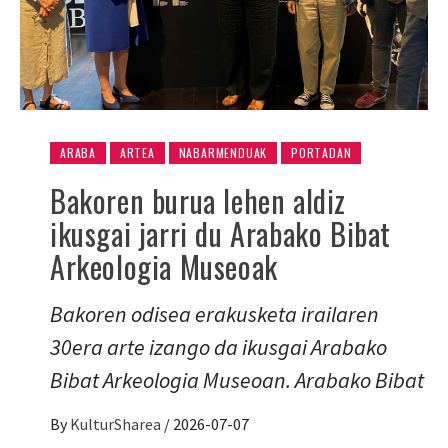
ARABA
ARTEA
NABARMENDUAK
PORTADAN
Bakoren burua lehen aldiz
ikusgai jarri du Arabako Bibat
Arkeologia Museoak
Bakoren odisea erakusketa irailaren
30era arte izango da ikusgai Arabako
Bibat Arkeologia Museoan. Arabako Bibat
By
KulturSharea
/
2026-07-07