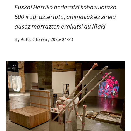
Euskal Herriko bederatzi kobazulotako
500 irudi aztertuta, animaliak ez zirela
ausaz marrazten erakutsi du Iñaki
By
KulturSharea
/
2026-07-28