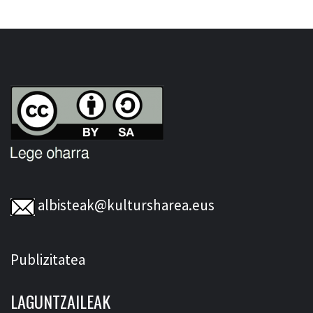
albisteak@kultursharea.eus
Publizitatea
LAGUNTZAILEAK