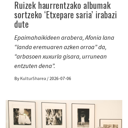
Ruizek haurrentzako albumak
sortzeko ‘Etxepare saria’ irabazi
dute
Epaimahaikideen arabera, Afonia lana
“landa eremuaren azken orroa” da,
“arbasoen xuxurla gisara, urrunean
entzuten dena”.
By
KulturSharea
/
2026-07-06