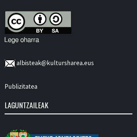
albisteak@kultursharea.eus
Publizitatea
LAGUNTZAILEAK