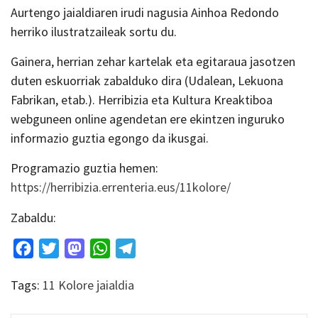
Aurtengo jaialdiaren irudi nagusia Ainhoa Redondo
herriko ilustratzaileak sortu du.
Gainera, herrian zehar kartelak eta egitaraua jasotzen
duten eskuorriak zabalduko dira (Udalean, Lekuona
Fabrikan, etab.). Herribizia eta Kultura Kreaktiboa
webguneen online agendetan ere ekintzen inguruko
informazio guztia egongo da ikusgai.
Programazio guztia hemen:
https://herribizia.errenteria.eus/11kolore/
Zabaldu:
Facebook
Twitter
Mastodon
WhatsApp
Telegram
Tags:
11 Kolore jaialdia