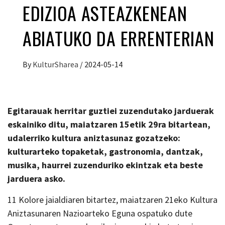
EDIZIOA ASTEAZKENEAN
ABIATUKO DA ERRENTERIAN
By
KulturSharea
/
2024-05-14
Egitarauak herritar guztiei zuzendutako jarduerak
eskainiko ditu, maiatzaren 15etik 29ra bitartean,
udalerriko kultura aniztasunaz gozatzeko:
kulturarteko topaketak, gastronomia, dantzak,
musika, haurrei zuzenduriko ekintzak eta beste
jarduera asko.
11 Kolore jaialdiaren bitartez, maiatzaren 21eko Kultura
Aniztasunaren Nazioarteko Eguna ospatuko dute