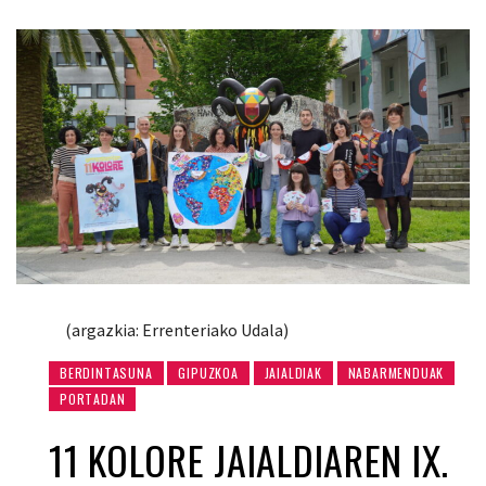
(argazkia: Errenteriako Udala)
BERDINTASUNA
GIPUZKOA
JAIALDIAK
NABARMENDUAK
PORTADAN
11 KOLORE JAIALDIAREN IX.