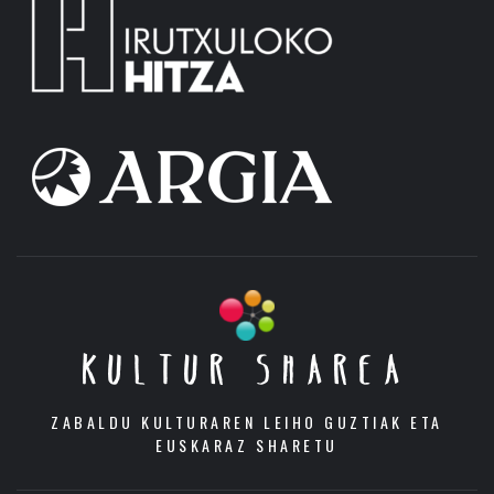
KULTUR SHAREA
ZABALDU KULTURAREN LEIHO GUZTIAK ETA
EUSKARAZ SHARETU