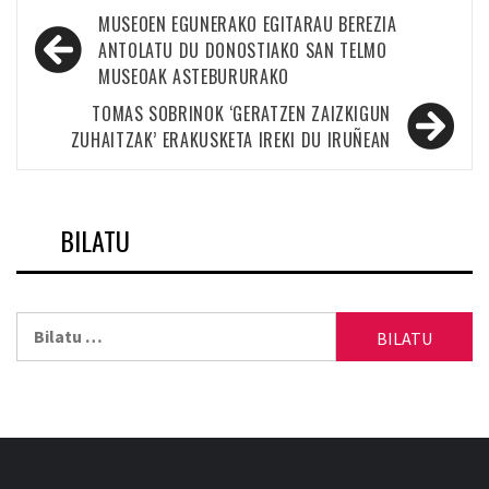
Bidalketetan
MUSEOEN EGUNERAKO EGITARAU BEREZIA
zehar
ANTOLATU DU DONOSTIAKO SAN TELMO
MUSEOAK ASTEBURURAKO
nabigatu
TOMAS SOBRINOK ‘GERATZEN ZAIZKIGUN
ZUHAITZAK’ ERAKUSKETA IREKI DU IRUÑEAN
BILATU
Bilatu: