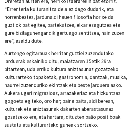
Oreretan aurten ere, herriko izaerarekin bat etorriz.
“Errenteria kulturanitza dela ez dago dudarik, eta
horrenbestez, jardunaldi hauen filosofia horixe da:
guztiok bat egitea, partekatzea, elkar ezagutzea eta
gure bizilagunengandik gertuago sentitzea, hain zuzen
ere”, azaldu dute.
Aurtengo egitarauak herritar guztiei zuzendutako
jarduerak eskainiko ditu, maiatzaren 15etik 29ra
bitartean, udalerriko kultura aniztasunaz gozatzeko:
kulturarteko topaketak, gastronomia, dantzak, musika,
haurrei zuzenduriko ekintzak eta beste jarduera asko.
Aukera ugari migrazioaz, arrazakeriaz eta hizkuntzaz
gogoeta egiteko, oro har; baina baita, aldi berean,
kulturek eta aniztasunak dakarten aberastasunaz
gozatzeko ere, eta hartara, dituzten balio positiboak
sustatu eta kulturarteko guneak sortzeko.