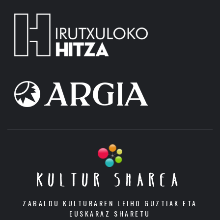
KULTUR SHAREA
ZABALDU KULTURAREN LEIHO GUZTIAK ETA
EUSKARAZ SHARETU