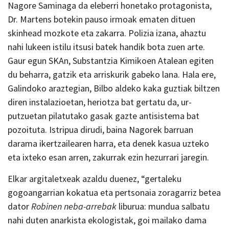
Nagore Saminaga da eleberri honetako protagonista,
Dr. Martens botekin pauso irmoak ematen dituen
skinhead mozkote eta zakarra. Polizia izana, ahaztu
nahi lukeen istilu itsusi batek handik bota zuen arte.
Gaur egun SKAn, Substantzia Kimikoen Atalean egiten
du beharra, gatzik eta arriskurik gabeko lana. Hala ere,
Galindoko araztegian, Bilbo aldeko kaka guztiak biltzen
diren instalazioetan, heriotza bat gertatu da, ur-
putzuetan pilatutako gasak gazte antisistema bat
pozoituta. Istripua dirudi, baina Nagorek barruan
darama ikertzailearen harra, eta denek kasua uzteko
eta ixteko esan arren, zakurrak ezin hezurrari jaregin.
Elkar argitaletxeak azaldu duenez, “gertaleku
gogoangarrian kokatua eta pertsonaia zoragarriz betea
dator
Robinen neba-arrebak
liburua: mundua salbatu
nahi duten anarkista ekologistak, goi mailako dama