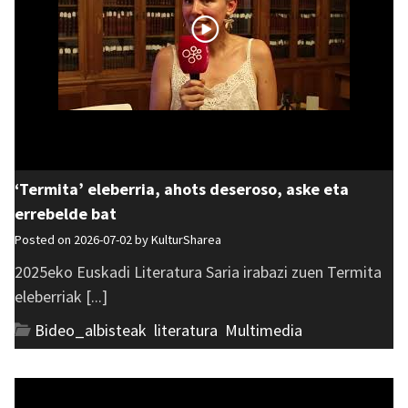
‘Termita’ eleberria, ahots deseroso, aske eta
errebelde bat
Posted on 2026-07-02 by
KulturSharea
2025eko Euskadi Literatura Saria irabazi zuen Termita
eleberriak [...]
Bideo_albisteak
,
literatura
,
Multimedia