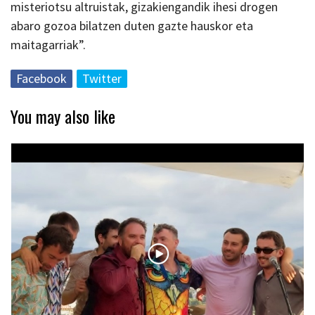
misteriotsu altruistak, gizakiengandik ihesi drogen
abaro gozoa bilatzen duten gazte hauskor eta
maitagarriak”.
Facebook
Twitter
You may also like