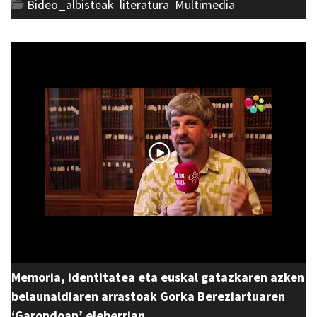
Bideo_albisteak
,
literatura
,
Multimedia
Memoria, identitatea eta euskal gatazkaren azken
belaunaldiaren arrastoak Gorka Bereziartuaren
‘Garondoan’ eleberrian