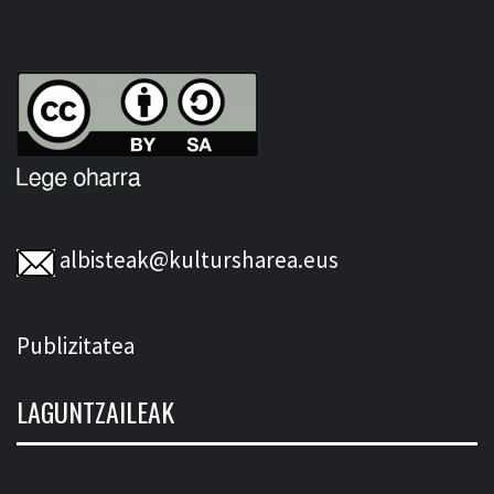
albisteak@kultursharea.eus
Publizitatea
LAGUNTZAILEAK