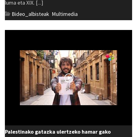
luma eta XIX. [...]
Bideo_albisteak
,
Multimedia
Palestinako gatazka ulertzeko hamar gako