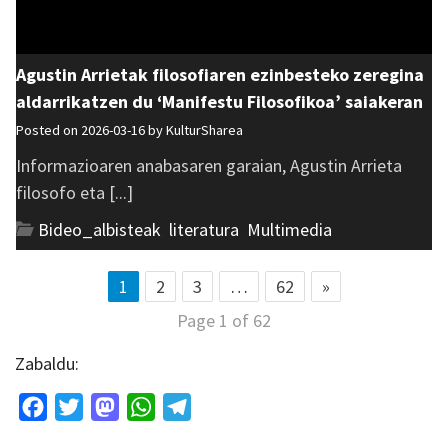
Agustin Arrietak filosofiaren ezinbesteko zeregina
aldarrikatzen du ‘Manifestu Filosofikoa’ saiakeran
Posted on 2026-03-16 by
KulturSharea
Informazioaren anabasaren garaian, Agustin Arrieta
filosofo eta [...]
Bideo_albisteak
,
literatura
,
Multimedia
1
2
3
…
62
»
Page 1 of 62
Zabaldu:
Facebook
Twitter
Mastodon
WhatsApp
Telegram