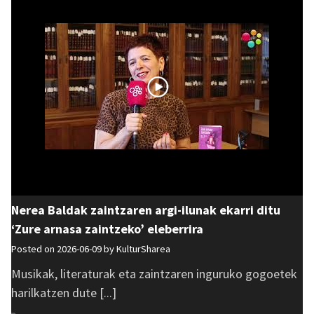
Nerea Baldak zaintzaren argi-ilunak ekarri ditu
‘Zure arnasa zaintzeko’ eleberrira
Posted on 2026-06-09 by
KulturSharea
Musikak, literaturak eta zaintzaren inguruko gogoetek
harilkatzen dute [...]