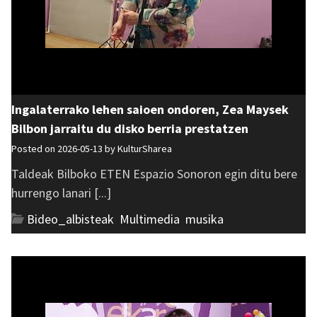
Ingalaterrako lehen saioen ondoren, Zea Maysek
Bilbon jarraitu du disko berria prestatzen
Posted on 2026-05-13 by
KulturSharea
Taldeak Bilboko ETEN Espazio Sonoron egin ditu bere
hurrengo lanari [...]
Bideo_albisteak
,
Multimedia
,
musika