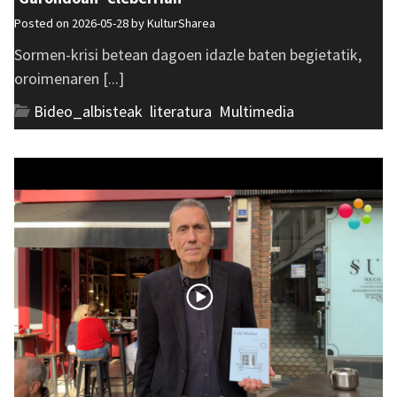
Posted on 2026-05-28 by
KulturSharea
Sormen-krisi betean dagoen idazle baten begietatik,
oroimenaren [...]
Bideo_albisteak
,
literatura
,
Multimedia