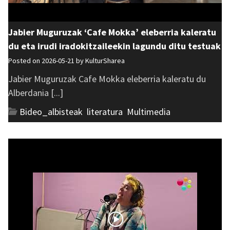
Jabier Muguruzak ‘Cafe Mokka’ eleberria kaleratu
du eta irudi iradokitzaileekin lagundu ditu testuak
Posted on 2026-05-21 by
KulturSharea
Jabier Muguruzak Cafe Mokka eleberria kaleratu du
Alberdania [...]
Bideo_albisteak
,
literatura
,
Multimedia