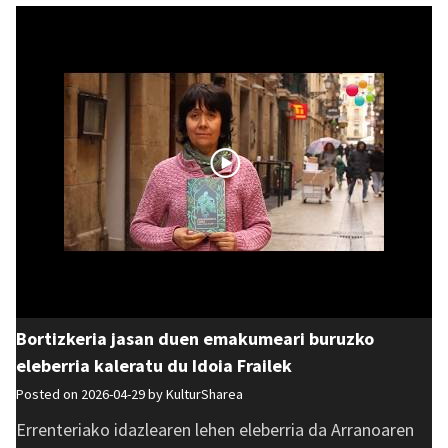
Bortizkeria jasan duen emakumeari buruzko
eleberria kaleratu du Idoia Frailek
Posted on 2026-04-29 by
KulturSharea
Errenteriako idazlearen lehen eleberria da Arranoaren