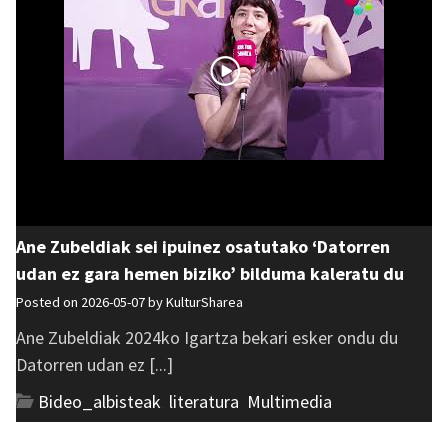
Ane Zubeldiak sei ipuinez osatutako ‘Datorren
udan ez gara hemen biziko’ bilduma kaleratu du
Posted on 2026-05-07 by
KulturSharea
Ane Zubeldiak 2024ko Igartza bekari esker ondu du
Datorren udan ez [...]
Bideo_albisteak
,
literatura
,
Multimedia