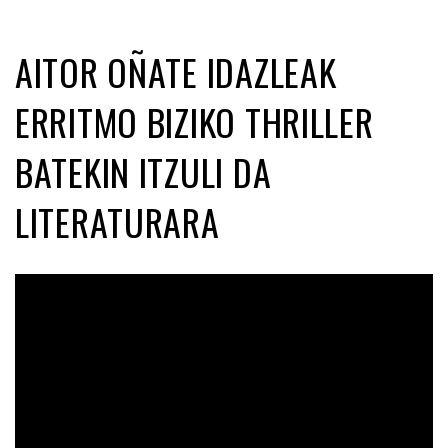
AITOR OÑATE IDAZLEAK
ERRITMO BIZIKO THRILLER
BATEKIN ITZULI DA
LITERATURARA