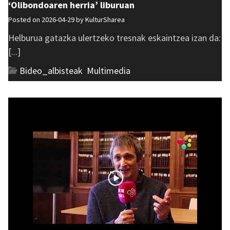
‘Olibondoaren herria’ liburuan
Posted on 2026-04-29 by
KulturSharea
Helburua gatazka ulertzeko tresnak eskaintzea izan da:
[...]
Bideo_albisteak
,
Multimedia