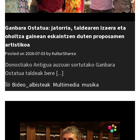
Ganbara Ostatua: jatorria, taldearen izaera eta
oholtza gainean eskaintzen duten proposamen
artistikoa
Posted on 2026-07-03 by
KulturSharea
Donostiako Antigua auzoan sortutako Ganbara
Ostatua taldeak bere [...]
Bideo_albisteak
,
Multimedia
,
musika