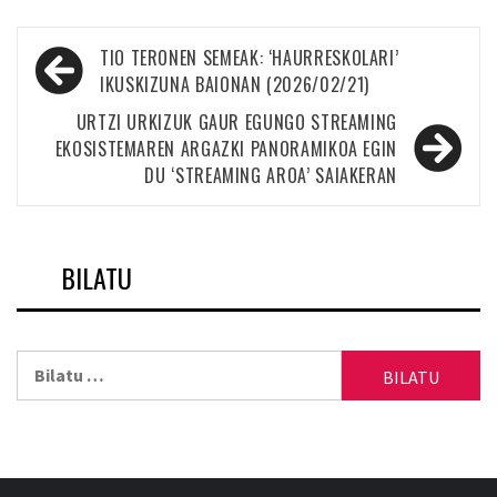
Bidalketetan
TIO TERONEN SEMEAK: ‘HAURRESKOLARI’
zehar
IKUSKIZUNA BAIONAN (2026/02/21)
nabigatu
URTZI URKIZUK GAUR EGUNGO STREAMING
EKOSISTEMAREN ARGAZKI PANORAMIKOA EGIN
DU ‘STREAMING AROA’ SAIAKERAN
BILATU
Bilatu: