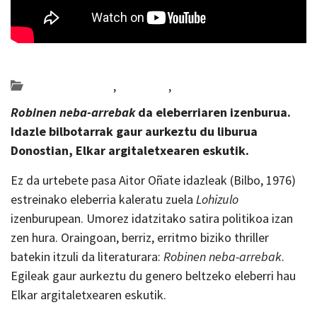
Posted on 2026-03-10 by
KulturSharea
Bideo_albisteak
,
literatura
,
Multimedia
Robinen neba-arrebak
da eleberriaren izenburua.
Idazle bilbotarrak gaur aurkeztu du liburua
Donostian, Elkar argitaletxearen eskutik.
Ez da urtebete pasa Aitor Oñate idazleak (Bilbo, 1976)
estreinako eleberria kaleratu zuela
Lohizulo
izenburupean. Umorez idatzitako satira politikoa izan
zen hura. Oraingoan, berriz, erritmo biziko thriller
batekin itzuli da literaturara:
Robinen neba-arrebak
.
Egileak gaur aurkeztu du genero beltzeko eleberri hau
Elkar argitaletxearen eskutik.