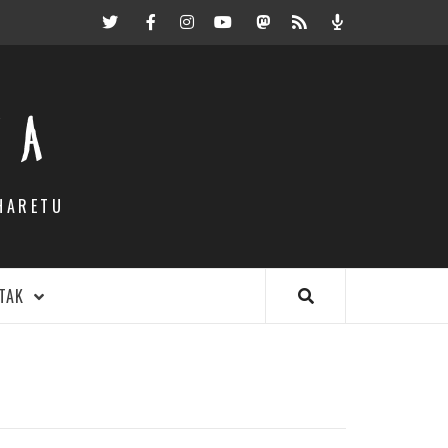
Twitter
Facebook
Instagram
Youtube
Mastodon.eus
RSS
Podcast
EA
HARETU
TAK