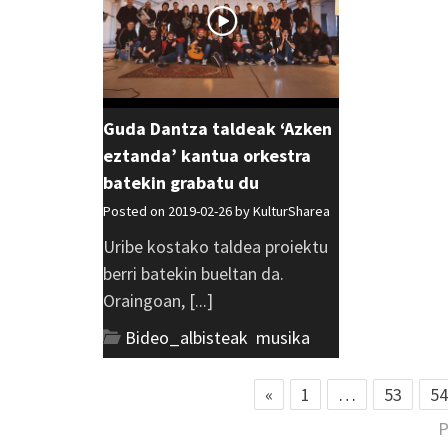
Guda Dantza taldeak ‘Azken
eztanda’ kantua orkestra
batekin grabatu du
Posted on 2019-02-26 by
KulturSharea
Uribe kostako taldea proiektu
berri batekin bueltan da.
Oraingoan, [...]
Bideo_albisteak
,
musika
«
1
…
53
54
P