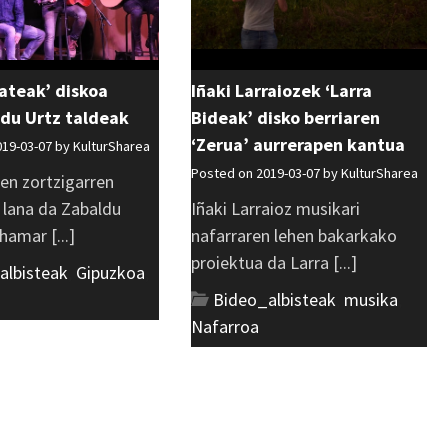
ateak’ diskoa
Iñaki Larraiozek ‘Larra
 du Urtz taldeak
Bideak’ disko berriaren
‘Zerua’ aurrerapen kantua
019-03-07 by
KulturSharea
Posted on 2019-03-07 by
KulturSharea
en zortzigarren
 lana da Zabaldu
Iñaki Larraioz musikari
hamar [...]
nafarraren lehen bakarkako
proiektua da Larra [...]
albisteak
,
Gipuzkoa
,
Bideo_albisteak
,
musika
,
Nafarroa