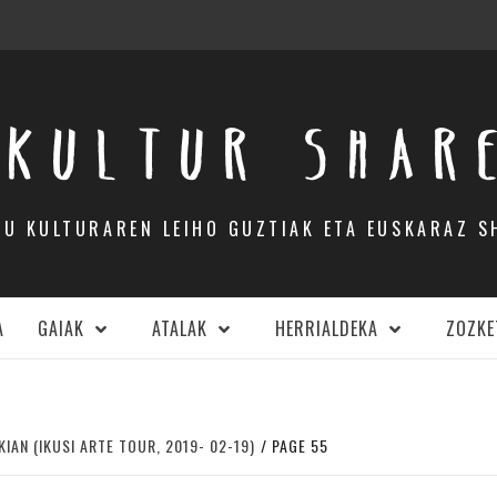
KULTUR SHAR
DU KULTURAREN LEIHO GUZTIAK ETA EUSKARAZ S
A
GAIAK
ATALAK
HERRIALDEKA
ZOZKE
IAN (IKUSI ARTE TOUR, 2019- 02-19)
PAGE 55