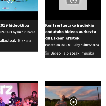
 2019 bideoklipa
Kontzertuetako irudiekin
ondutako bideoa aurkeztu
019-03-21 by
KulturSharea
du Eskean Kristök
albisteak
,
Bizkaia
,
Posted on 2019-03-13 by
KulturSharea
Bideo_albisteak
,
musika