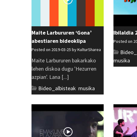
Maite Larbururen ‘Gona’
Ibilaldia
abestiaren bideoklipa
Posted on 2
Posted on 2019-03-25 by
KulturSharea
Bideo_
Maite Larbururen bakarkako
musika
lehen diskoa dugu 'Hezurren
azpian'. Lana [...]
Bideo_albisteak
,
musika