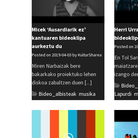
Micek ‘Ausardiarik ez’
Herri Urr
kantuaren bideoklipa
bideokli
aurkeztu du
Posted on 2
Posted on 2019-04-03 by
KulturSharea
En Tol Sa
Miren Narbaizak bere
maiatzare
bakarkako proiektuko lehen
izango den 
diskoa zabaltzen duen [...]
Bideo_
Bideo_albisteak
,
musika
Lapurdi
,
m