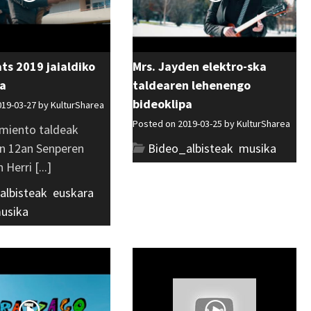
ats 2019 jaialdiko
Mrs. Jayden elektro-ska
pa
taldearen lehenengo
bideoklipa
019-03-27 by
KulturSharea
Posted on 2019-03-25 by
KulturSharea
rmiento taldeak
n 12an Senperen
Bideo_albisteak
,
musika
Herri [...]
albisteak
,
euskara
,
usika