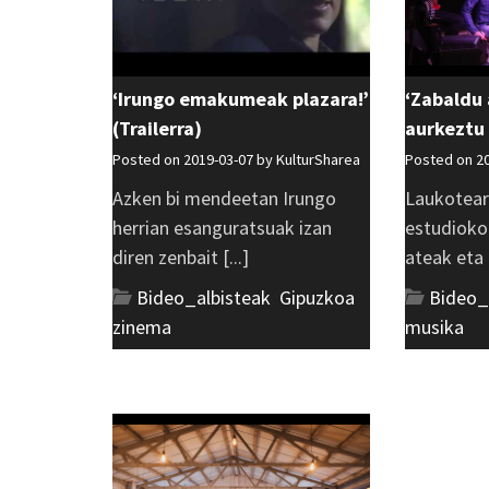
‘Irungo emakumeak plazara!’
‘Zabaldu 
(Trailerra)
aurkeztu
Posted on 2019-03-07 by
KulturSharea
Posted on 2
Azken bi mendeetan Irungo
Laukotear
herrian esanguratsuak izan
estudioko
diren zenbait [...]
ateak eta 
Bideo_albisteak
,
Gipuzkoa
,
Bideo_
zinema
musika