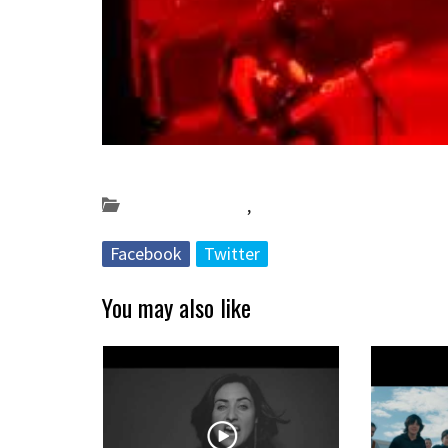
Posted on 2019-02-20 by
KulturSharea
Bideo_albisteak
,
musika
Facebook
Twitter
You may also like