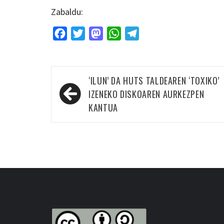
Zabaldu:
Facebook
Twitter
Mastodon
WhatsApp
Telegram
Bidalketetan
‘ILUN’ DA HUTS TALDEAREN ‘TOXIKO’
zehar
IZENEKO DISKOAREN AURKEZPEN
nabigatu
KANTUA