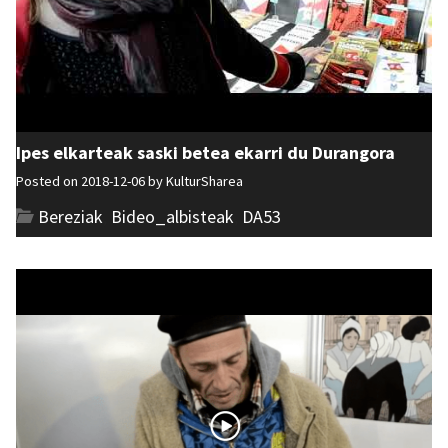
Ipes elkarteak saski betea ekarri du Durangora
Posted on 2018-12-06 by
KulturSharea
Bereziak
,
Bideo_albisteak
,
DA53