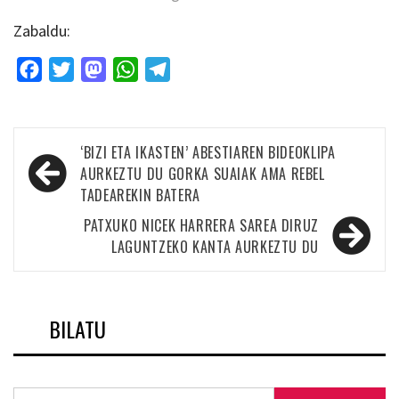
Zabaldu:
Facebook
Twitter
Mastodon
WhatsApp
Telegram
Bidalketetan
‘BIZI ETA IKASTEN’ ABESTIAREN BIDEOKLIPA
zehar
AURKEZTU DU GORKA SUAIAK AMA REBEL
TADEAREKIN BATERA
nabigatu
PATXUKO NICEK HARRERA SAREA DIRUZ
LAGUNTZEKO KANTA AURKEZTU DU
BILATU
Bilatu: