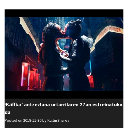
‘Käffka’ antzezlana urtarrilaren 27an estreinatuko
da
Posted on 2018-11-30 by
KulturSharea