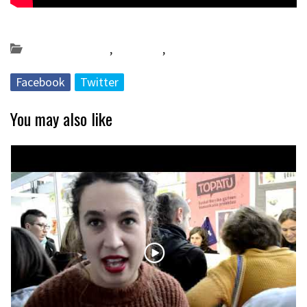
Posted on 2019-05-08 by
KulturSharea
Bideo_albisteak
,
Gipuzkoa
,
musika
Facebook
Twitter
You may also like