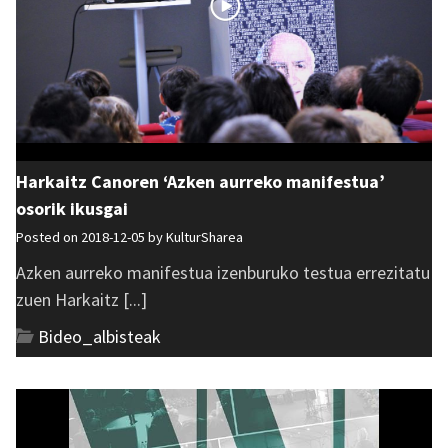
Harkaitz Canoren ‘Azken aurreko manifestua’
osorik ikusgai
Posted on 2018-12-05 by
KulturSharea
Azken aurreko manifestua izenburuko testua errezitatu
zuen Harkaitz [...]
Bideo_albisteak