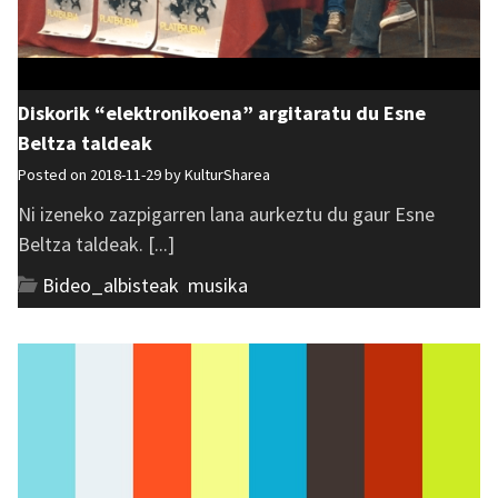
Diskorik “elektronikoena” argitaratu du Esne
Beltza taldeak
Posted on 2018-11-29 by
KulturSharea
Ni izeneko zazpigarren lana aurkeztu du gaur Esne
Beltza taldeak. [...]
Bideo_albisteak
,
musika