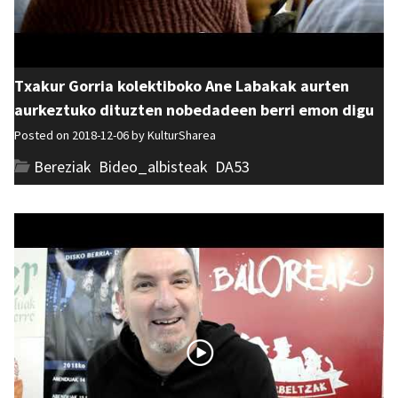
Txakur Gorria kolektiboko Ane Labakak aurten
aurkeztuko dituzten nobedadeen berri emon digu
Posted on 2018-12-06 by
KulturSharea
Bereziak
,
Bideo_albisteak
,
DA53