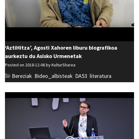
‘AztiHitza’, Agosti Xahoren liburu biografikoa
aurkeztu du Asisko Urmenetak
Posted on 2018-12-06 by
KulturSharea
Bereziak
,
Bideo_albisteak
,
DA53
,
literatura