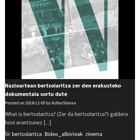
Nazioartean bertsolaritza zer den erakusteko
dokumentala sortu dute
Posted on 2018-12-05 by
KulturSharea
What is bertsolaritza? (Zer da bertsolaritza?) galdera
honi erantzunez [...]
bertsolaritza
,
Bideo_albisteak
,
zinema