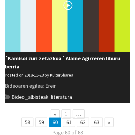
´Kamisoi zuri zetazkoa´ Alaine Agirreren liburu
berria
Posted on 2018-11-28 by
KulturSharea
Bideoaren egilea: Erein
Bideo_albisteak
,
literatura
«
1
…
58
59
60
61
62
63
»
Page 60 of 63