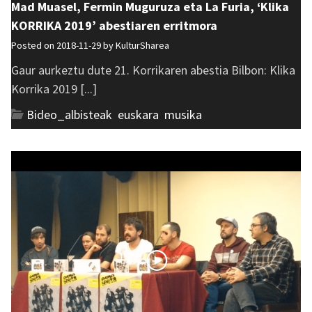
Mad Muasel, Fermin Muguruza eta La Furia, ‘Klika
KORRIKA 2019’ abestiaren erritmora
Posted on 2018-11-29 by
KulturSharea
Gaur aurkeztu dute 21. Korrikaren abestia Bilbon: Klika
Korrika 2019 [...]
Bideo_albisteak
,
euskara
,
musika