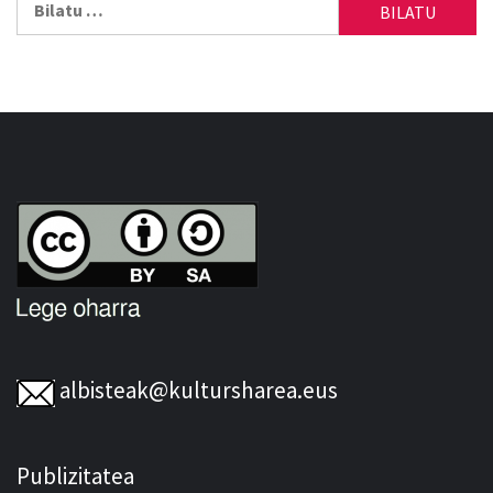
albisteak@kultursharea.eus
Publizitatea