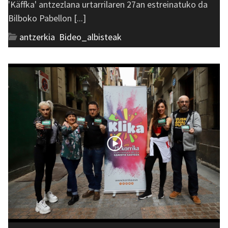
'Käffka' antzezlana urtarrilaren 27an estreinatuko da
Bilboko Pabellon [...]
antzerkia
,
Bideo_albisteak