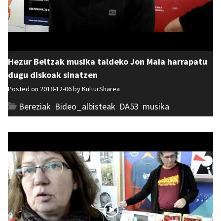
Hezur Beltzak musika taldeko Jon Maia harrapatu
dugu diskoak sinatzen
Posted on 2018-12-06 by
KulturSharea
Bereziak
,
Bideo_albisteak
,
DA53
,
musika