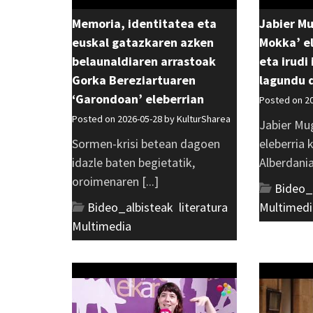
Memoria, identitatea eta
Jabier M
euskal gatazkaren azken
Mokka’ el
belaunaldiaren arrastoak
eta irudi
Gorka Bereziartuaren
lagundu 
‘Garondoan’ eleberrian
Posted on 2
Posted on 2026-05-28 by
KulturSharea
Jabier Mu
Sormen-krisi betean dagoen
eleberria 
idazle baten begietatik,
Alberdania 
oroimenaren [...]
Bideo_
Bideo_albisteak
,
literatura
,
Multimedi
Multimedia