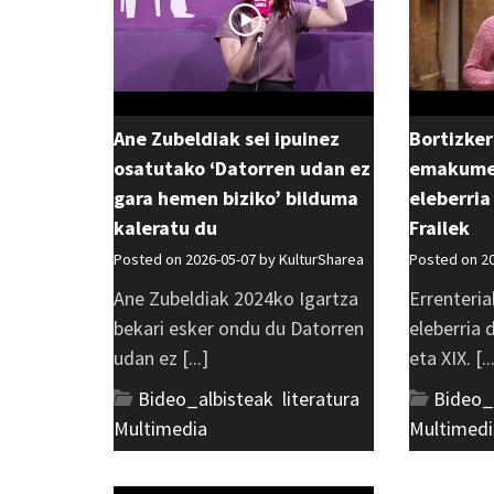
Ane Zubeldiak sei ipuinez
Bortizker
osatutako ‘Datorren udan ez
emakumea
gara hemen biziko’ bilduma
eleberria
kaleratu du
Frailek
Posted on 2026-05-07 by
KulturSharea
Posted on 2
Ane Zubeldiak 2024ko Igartza
Errenteria
bekari esker ondu du Datorren
eleberria
udan ez [...]
eta XIX. [..
Bideo_albisteak
,
literatura
,
Bideo_
Multimedia
Multimedi