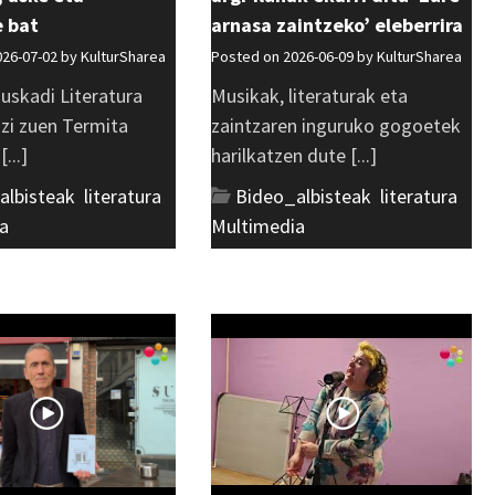
e bat
arnasa zaintzeko’ eleberrira
026-07-02 by
KulturSharea
Posted on 2026-06-09 by
KulturSharea
uskadi Literatura
Musikak, literaturak eta
azi zuen Termita
zaintzaren inguruko gogoetek
...]
harilkatzen dute [...]
albisteak
,
literatura
,
Bideo_albisteak
,
literatura
,
a
Multimedia