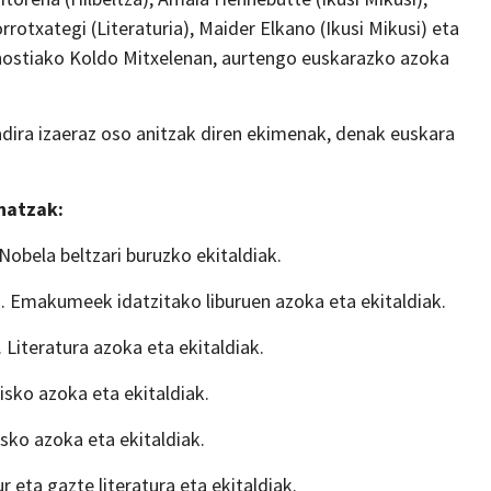
otxategi (Literaturia), Maider Elkano (Ikusi Mikusi) eta
onostiako Koldo Mitxelenan, aurtengo euskarazko azoka
dira izaeraz oso anitzak diren ekimenak, denak euskara
hatzak:
 Nobela beltzari buruzko ekitaldiak.
ra. Emakumeek idatzitako liburuen azoka eta ekitaldiak.
 Literatura azoka eta ekitaldiak.
isko azoka eta ekitaldiak.
isko azoka eta ekitaldiak.
r eta gazte literatura eta ekitaldiak.