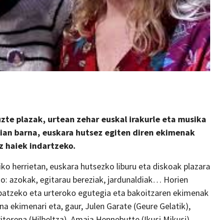
tuzte plazak, urtean zehar euskal irakurle eta musika
rrian barna, euskara hutsez egiten diren ekimenak
iz haiek indartzeko.
ko herrietan, euskara hutsezko liburu eta diskoak plazara
: azokak, egitarau bereziak, jardunaldiak… Horien
ak batzeko eta urteroko egutegia eta bakoitzaren ekimenak
ena ekimenari eta, gaur, Julen Garate (Geure Gelatik),
torena (Hilbeltza), Amaia Hennebutte (Ikusi Mikusi),