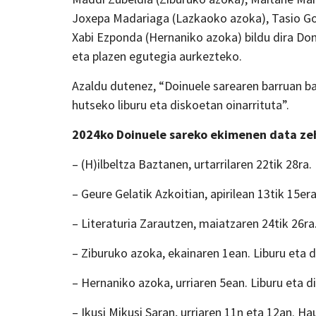
Joxepa Madariaga (Lazkaoko azoka), Tasio Gorr
Xabi Ezponda (Hernaniko azoka) bildu dira D
eta plazen egutegia aurkezteko.
Azaldu dutenez, “Doinuele sarearen barruan ba
hutseko liburu eta diskoetan oinarrituta”.
2024ko Doinuele sareko ekimenen data ze
– (H)ilbeltza Baztanen, urtarrilaren 22tik 28ra.
– Geure Gelatik Azkoitian, apirilean 13tik 15e
– Literaturia Zarautzen, maiatzaren 24tik 26ra.
– Ziburuko azoka, ekainaren 1ean. Liburu eta d
– Hernaniko azoka, urriaren 5ean. Liburu eta d
– Ikusi Mikusi Saran, urriaren 11n eta 12an. Hau