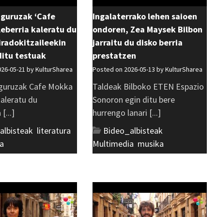
uguruzak ‘Cafe
Ingalaterrako lehen saioen
eberria kaleratu du
ondoren, Zea Maysek Bilbon
 iradokitzaileekin
jarraitu du disko berria
ditu testuak
prestatzen
026-05-21 by
KulturSharea
Posted on 2026-05-13 by
KulturSharea
guruzak Cafe Mokka
Taldeak Bilboko ETEN Espazio
kaleratu du
Sonoron egin ditu bere
[...]
hurrengo lanari [...]
albisteak
,
literatura
,
Bideo_albisteak
,
a
Multimedia
,
musika