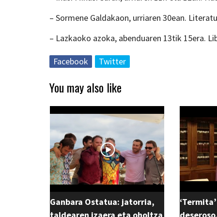
– Sormene Galdakaon, urriaren 30ean. Literatu
– Lazkaoko azoka, abenduaren 13tik 15era. Lib
Facebook
Twitter
You may also like
Ganbara Ostatua: jatorria,
‘Termita’
taldearen izaera eta oholtza
deseroso,