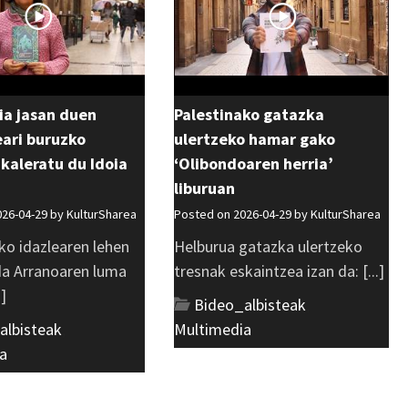
ia jasan duen
Palestinako gatazka
ri buruzko
ulertzeko hamar gako
 kaleratu du Idoia
‘Olibondoaren herria’
liburuan
026-04-29 by
KulturSharea
Posted on 2026-04-29 by
KulturSharea
ko idazlearen lehen
Helburua gatazka ulertzeko
 da Arranoaren luma
tresnak eskaintzea izan da: [...]
.]
Bideo_albisteak
,
albisteak
,
Multimedia
a