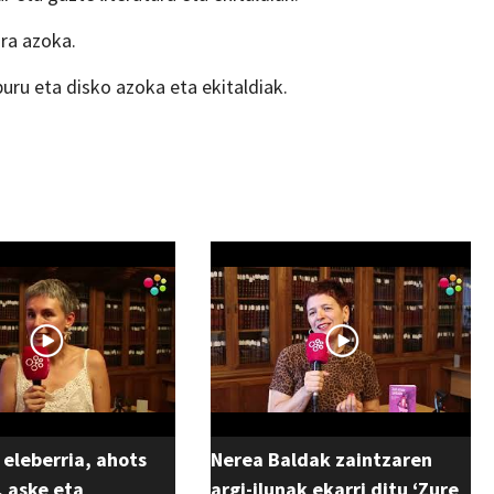
ra azoka.
uru eta disko azoka eta ekitaldiak.
 eleberria, ahots
Nerea Baldak zaintzaren
 aske eta
argi-ilunak ekarri ditu ‘Zure