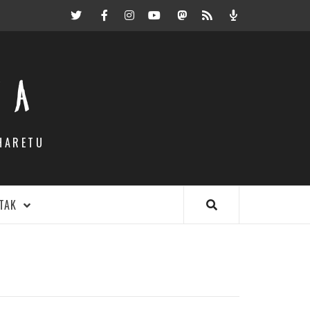
Twitter
Facebook
Instagram
Youtube
Mastodon.eus
RSS
Podcast
EA
HARETU
TAK