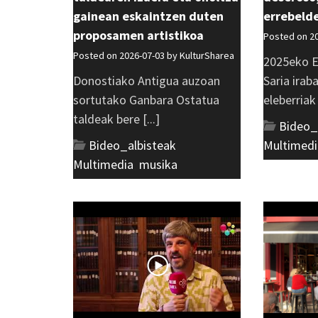
gainean eskaintzen duten
errebeld
proposamen artistikoa
Posted on 2
Posted on 2026-07-03 by
KulturSharea
2025eko E
Donostiako Antigua auzoan
Saria irab
sortutako Ganbara Ostatua
eleberriak [
taldeak bere [...]
Bideo_
Bideo_albisteak
,
Multimedi
Multimedia
,
musika