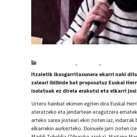
Posted on 2024-01-10 by
KulturSharea
Bideo_albisteak
,
literatura
,
musika
Itzaletik ikusgarritasunera ekarri nahi di
zaleari ibilbide bat proposatuz Euskal He
isolatuak ez direla erakutsi eta elkarri jos
Urtero hainbat ekimen egiten dira Euskal Herri
ateratzeko eta jendartean ezagutzera emateko
arteko sarea josteari ekin zioten iaz, indarr
elkarrekin aurkezteko. Doinuele jarri zioten iz
Maddi Zubeldia (Ziburuko azoka), Maitane Mari