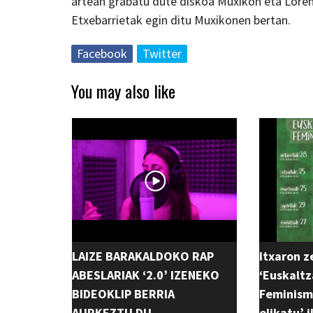
artean grabatu dute diskoa Muxikon eta Loren
Etxebarrietak egin ditu Muxikonen bertan.
Facebook
Twitter
You may also like
LAIZE BARAKALDOKO RAP
Itxaron z
ABESLARIAK ‘2.0’ IZENEKO
‘Euskaltz
BIDEOKLIP BERRIA
Feminismo
AURKEZTU DU
elikatu’ 