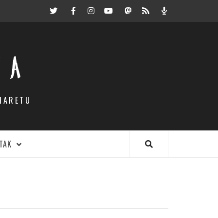
Twitter
Facebook
Instagram
Youtube
Mastodon.eus
RSS
Podcast
EA
HARETU
TAK