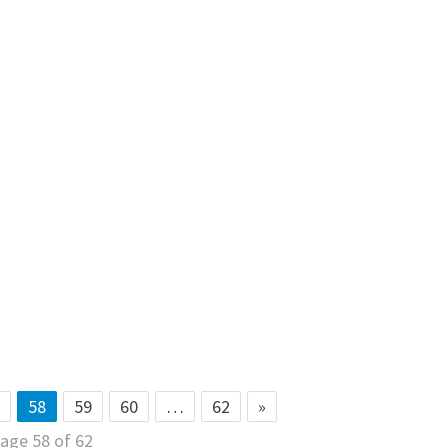
58
59
60
…
62
»
age 58 of 62