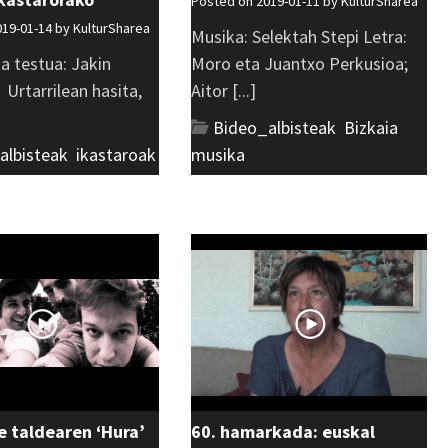
Posted on 2019-01-11 by
KulturSharea
019-01-14 by
KulturSharea
Musika: Selektah Stepi Letra:
a testua: Jakin
Moro eta Juantxo Perkusioa;
 Urtarrilean hasita,
Aitor [...]
Bideo_albisteak
,
Bizkaia
,
albisteak
,
ikastaroak
musika
 taldearen ‘Hura’
60. hamarkada: euskal