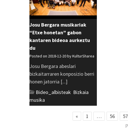
Josu Bergara musikariak
“Etxe honetan” gabon
kantaren bideoa aurkeztu
du
Posted on 2018-12-20 by
KulturSharea
Josu Bergara abeslari
bizkaitarraren konposizio berri
honen jatorria [...]
Bideo_albisteak
,
Bizkaia
,
musika
«
1
…
56
57
P