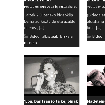
Posted on 2019-01-16 by
KulturSharea
Posted on 2
Laizek 2.0 izeneko bideoklip
(Bideoa et
berria aurkeztu du eta azaldu
aldizkaria
duenez, [...]
bost [...]
Bideo_albisteak
,
Bizkaia
,
Bideo_
musika
‘Lou. Dantzan jo ta ke, oinak
Madeleine