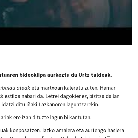
tuaren bideoklipa aurkeztu du Urtz taldeak.
abaldu ateak
eta martxoan kaleratu zuten
.
Hamar
 estiloa nabari da. Letrei dagokienez, bizitza da lan
idatzi ditu Iñaki Lazkanoren laguntzarekin.
riak ere izan dituzte lagun bi kantutan.
tuak konposatzen. Iazko amaiera eta aurtengo hasiera