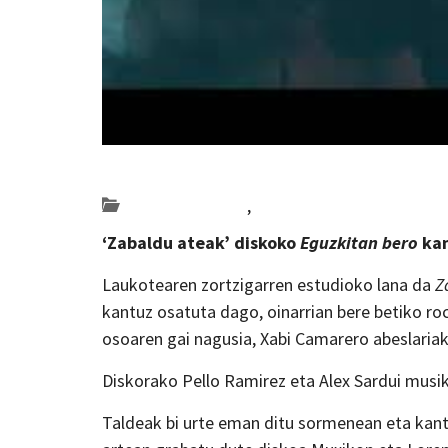
Posted on 2019-09-10 by
KulturSharea
Bideo_albisteak
,
musika
‘Zabaldu ateak’ diskoko
Eguzkitan bero
kan
Laukotearen zortzigarren estudioko lana da
Z
kantuz osatuta dago, oinarrian bere betiko rock
osoaren gai nagusia, Xabi Camarero abeslariak 
Diskorako Pello Ramirez eta Alex Sardui musika
Taldeak bi urte eman ditu sormenean eta kan