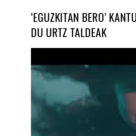
‘EGUZKITAN BERO’ KANT
DU URTZ TALDEAK