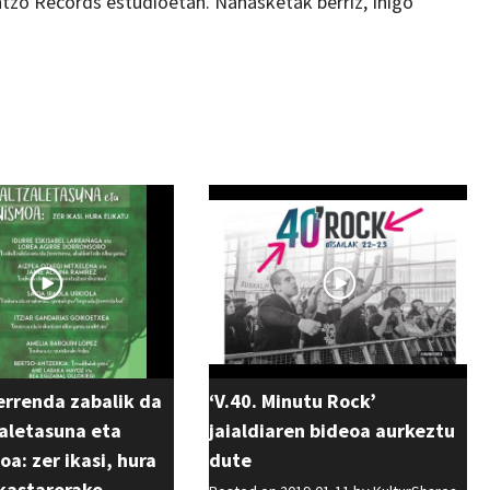
tzo Records estudioetan. Nahasketak berriz, Iñigo
errenda zabalik da
‘V.40. Minutu Rock’
aletasuna eta
jaialdiaren bideoa aurkeztu
a: zer ikasi, hura
dute
ikastarorako