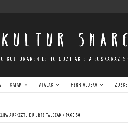
KULTUR SHAR
DU KULTURAREN LEIHO GUZTIAK ETA EUSKARAZ S
A
GAIAK
ATALAK
HERRIALDEKA
ZOZKE
KLIPA AURKEZTU DU URTZ TALDEAK
PAGE 58