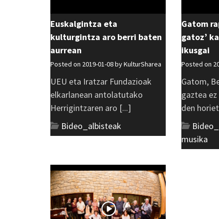
Euskalgintza eta
Gatom ra
kulturgintza aro berri baten
gatoz’ k
aurrean
ikusgai
Posted on 2019-01-08 by
KulturSharea
Posted on 2
UEU eta Iratzar Fundazioak
Gatom, B
elkarlanean antolatutako
gaztea ez 
Herrigintzaren aro [...]
den horieta
Bideo_albisteak
Bideo_
musika