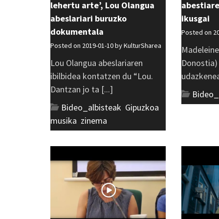
lehertu arte’, Lou Olangua
abestiare
abeslariari buruzko
ikusgai
dokumentala
Posted on 2
Posted on 2019-01-10 by
KulturSharea
Madeleine
Lou Olangua abeslariaren
Donostia)
ibilbidea kontatzen du “Lou.
udazkenean
Dantzan jo ta [...]
Bideo_
Bideo_albisteak
,
Gipuzkoa
,
musika
,
zinema