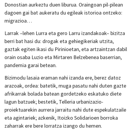
Donostian aurkeztu duen liburua. Oraingoan pil-pilean
dagoen gai bat aukeratu du egileak istorioa ontzeko:
migrazioa…
Larrak –lehen Lurra eta gero Larru izandakoak– bizitza
berri bat hasi du: drogak eta gehiegikeriak utzita,
gaztak egiten ikasi du Pirinioetan, eta artzaintzan dabil
orain osaba Luzio eta Mirtaren Belzebenea baserrian,
pandemia garai betean.
Bizimodu lasaia eraman nahi izanda ere, berez datoz
arazoak, ordea: batetik, muga pasatu nahi duten gazte
afrikarrak bolada batean gordetzeko eskatuko diete
lagun batzuek; bestetik, Telleria urbanizazio-
proiektuarekin aurrera jarraitu nahi dute espekulatzaile
eta agintariek; azkenik, Itoizko Solidarioen borroka
zaharrak ere bere lorratza izango du hemen.