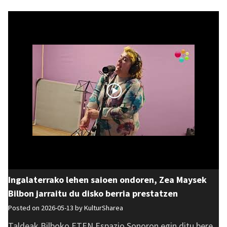
Ingalaterrako lehen saioen ondoren, Zea Maysek
Bilbon jarraitu du disko berria prestatzen
Posted on 2026-05-13 by
KulturSharea
Taldeak Bilboko ETEN Espazio Sonoron egin ditu bere