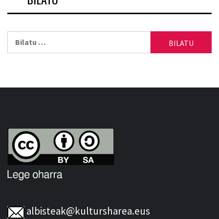
Bilatu:
albisteak@kultursharea.eus