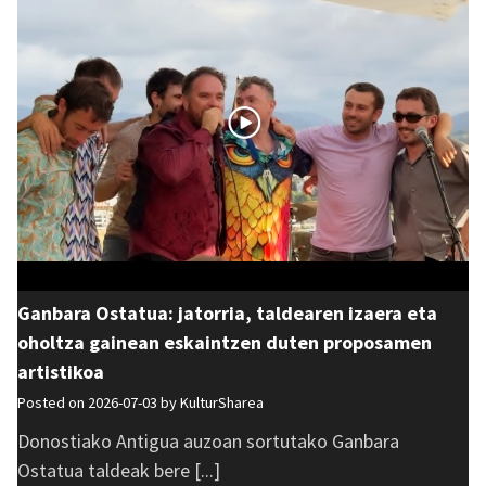
Ganbara Ostatua: jatorria, taldearen izaera eta
oholtza gainean eskaintzen duten proposamen
artistikoa
Posted on 2026-07-03 by
KulturSharea
Donostiako Antigua auzoan sortutako Ganbara
Ostatua taldeak bere [...]