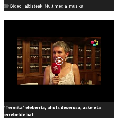
Bideo_albisteak
,
Multimedia
,
musika
‘Termita’ eleberria, ahots deseroso, aske eta
errebelde bat