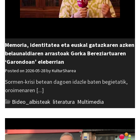
Memoria, identitatea eta euskal gatazkaren azken
belaunaldiaren arrastoak Gorka Bereziartuaren
‘Garondoan’ eleberrian
Posted on 2026-05-28 by
KulturSharea
Sormen-krisi betean dagoen idazle baten begietatik,
oroimenaren [...]
Bideo_albisteak
,
literatura
,
Multimedia