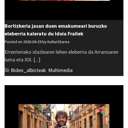
Bortizkeria jasan duen emakumeari buruzko
eleberria kaleratu du Idoia Frailek
Posted on 2026-04-29 by
KulturSharea
Errenteriako idazlearen lehen eleberria da Arranoaren
luma eta XIX. [...]
Bideo_albisteak
,
Multimedia