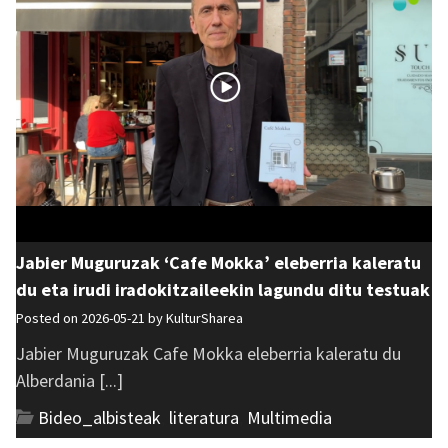
Jabier Muguruzak ‘Cafe Mokka’ eleberria kaleratu
du eta irudi iradokitzaileekin lagundu ditu testuak
Posted on 2026-05-21 by
KulturSharea
Jabier Muguruzak Cafe Mokka eleberria kaleratu du
Alberdania [...]
Bideo_albisteak
,
literatura
,
Multimedia