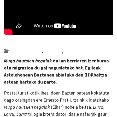
Posted on 2026-01-22 by
KulturSharea
Bideo_albisteak
,
literatura
,
Multimedia
Muga hautsien hegalak
da lan berriaren izenburua
eta migrazioa du gai nagusietako bat. Egileak
Astelehenean Baztanen abiatuko den (H)ilbeltza
astean hartuko du parte.
Postal turistikotik ihesi doan Baztan batean kokatuta
dago oraingoan ere Ernesto Prat Urzainkik idatzitako
Muga hautsien hegalak
(Elkar) nobela beltza.
Lurra,
Larru, Larra
trilogia ixtera dator idazle nafarrak gaur