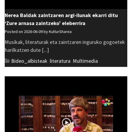
Nerea Baldak zaintzaren argi-ilunak ekarri ditu
‘Zure arnasa zaintzeko’ eleberrira
Posted on 2026-06-09 by
KulturSharea
Musikak, literaturak eta zaintzaren inguruko gogoetek
harilkatzen dute [...]
Bideo_albisteak
,
literatura
,
Multimedia