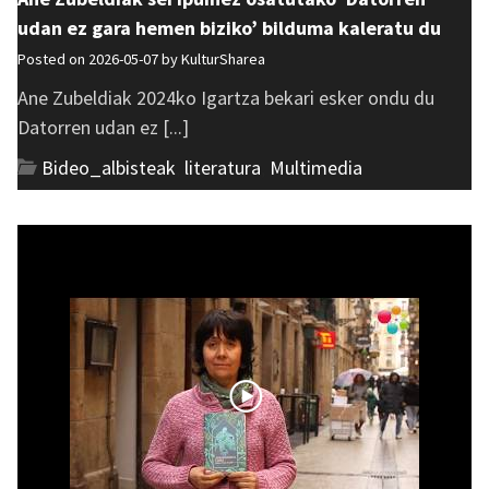
udan ez gara hemen biziko’ bilduma kaleratu du
Posted on 2026-05-07 by
KulturSharea
Ane Zubeldiak 2024ko Igartza bekari esker ondu du
Datorren udan ez [...]
Bideo_albisteak
,
literatura
,
Multimedia