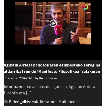
Agustin Arrietak filosofiaren ezinbesteko zeregina
aldarrikatzen du ‘Manifestu Filosofikoa’ saiakeran
Posted on 2026-03-16 by
KulturSharea
Informazioaren anabasaren garaian, Agustin Arrieta
filosofo eta [...]
Bideo_albisteak
,
literatura
,
Multimedia