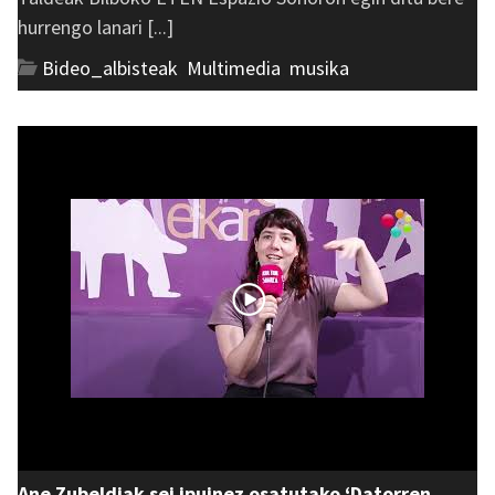
hurrengo lanari [...]
Bideo_albisteak
,
Multimedia
,
musika
Ane Zubeldiak sei ipuinez osatutako ‘Datorren