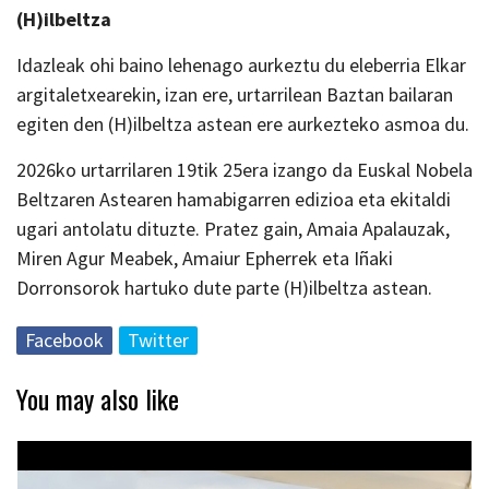
(H)ilbeltza
Idazleak ohi baino lehenago aurkeztu du eleberria Elkar
argitaletxearekin, izan ere, urtarrilean Baztan bailaran
egiten den (H)ilbeltza astean ere aurkezteko asmoa du.
2026ko urtarrilaren 19tik 25era izango da Euskal Nobela
Beltzaren Astearen hamabigarren edizioa eta ekitaldi
ugari antolatu dituzte. Pratez gain, Amaia Apalauzak,
Miren Agur Meabek, Amaiur Epherrek eta Iñaki
Dorronsorok hartuko dute parte (H)ilbeltza astean.
Facebook
Twitter
You may also like