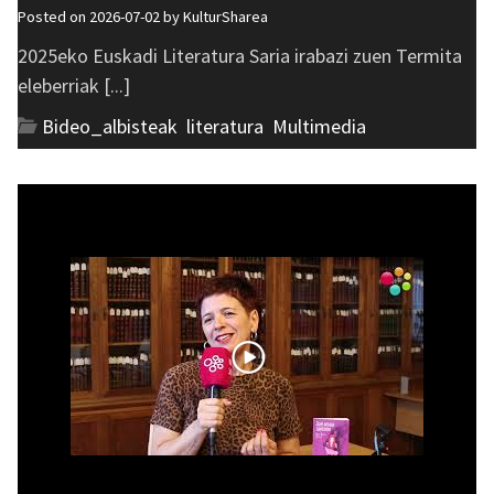
Posted on 2026-07-02 by
KulturSharea
2025eko Euskadi Literatura Saria irabazi zuen Termita
eleberriak [...]
Bideo_albisteak
,
literatura
,
Multimedia