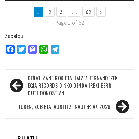
1
2
3
…
62
»
Page 1 of 62
Zabaldu:
Facebook
Twitter
Mastodon
WhatsApp
Telegram
Bidalketetan
BEÑAT MANEIROK ETA HAIZEA FERNANDEZEK
zehar
EGIA RECORDS DISKO DENDA IREKI BERRI
DUTE DONOSTIAN
nabigatu
ITUREN, ZUBIETA, AURTITZ INAUTERIAK 2026
BILATU