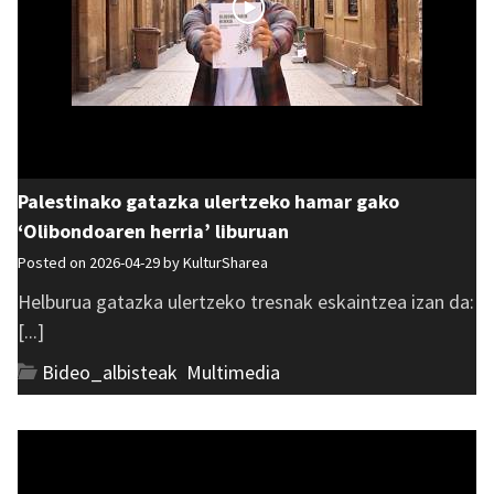
Palestinako gatazka ulertzeko hamar gako
‘Olibondoaren herria’ liburuan
Posted on 2026-04-29 by
KulturSharea
Helburua gatazka ulertzeko tresnak eskaintzea izan da:
[...]
Bideo_albisteak
,
Multimedia