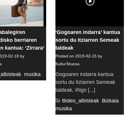
abalegiren
‘Gogoaren indarra’ kantua
disko berriaren
sortu du Itziarren Semeak
 kantua: ‘Zirrara’
taldeak
019-02-18 by
Posted on 2019-02-15 by
a
KulturSharea
albisteak
,
musika
Gogoaren indarra kantua
sortu du Itziarren Semeak
taldeak, Iñigo [...]
Bideo_albisteak
,
Bizkaia
,
musika