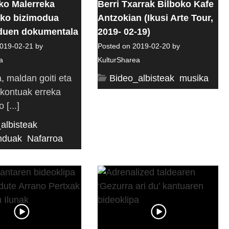
ko Malerreka
Berri Txarrak Bilboko Kafe
ko bizimodua
Antzokian (Ikusi Arte Tour,
 duen dokumentala
2019- 02-19)
019-02-21 by
Posted on 2019-02-20 by
a
KulturSharea
, maldan goiti eta
Bideo_albisteak
,
musika
 kontuak erreka
 [...]
albisteak
,
nduak
,
Nafarroa