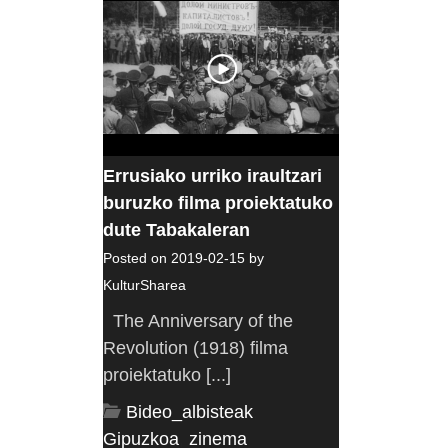
Errusiako urriko iraultzari
buruzko filma proiektatuko
dute Tabakaleran
Posted on 2019-02-15 by
KulturSharea
The Anniversary of the
Revolution (1918) filma
proiektatuko [...]
Bideo_albisteak
,
Gipuzkoa
,
zinema