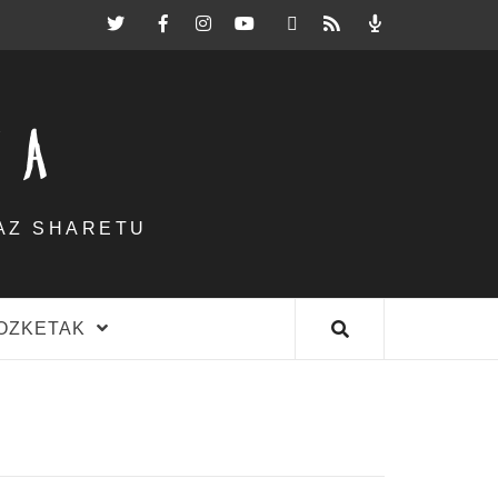
Twitter
Facebook
Instagram
Youtube
Mastodon.eus
RSS
Podcast
EA
AZ SHARETU
OZKETAK