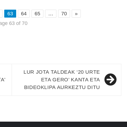
63
64
65
…
70
»
age 63 of 70
LUR JOTA TALDEAK ‘20 URTE
A’
ETA GERO’ KANTA ETA
BIDEOKLIPA AURKEZTU DITU