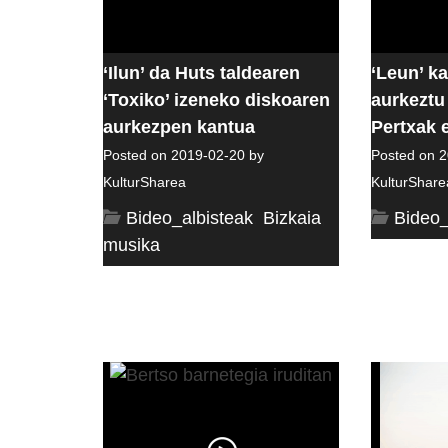
‘Ilun’ da Huts taldearen
‘Leun’ k
‘Toxiko’ izeneko diskoaren
aurkeztu
aurkezpen kantua
Pertxak 
Posted on 2019-02-20 by
Posted on 2
KulturSharea
KulturShare
Bideo_albisteak
,
Bizkaia
,
Bideo_
musika