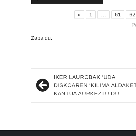
«
1
…
61
62
P
Zabaldu:
Bidalketetan
IKER LAUROBAK ‘UDA’
zehar
DISKOAREN ‘KILIMA ALDAKET
KANTUA AURKEZTU DU
nabigatu