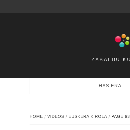
Skip
to
content
ZABALDU K
HASIERA
HOME
VIDEOS
EUSKERA KIROLA
PAGE 63