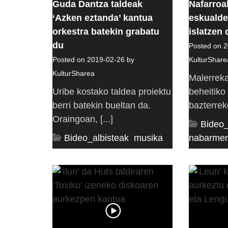
Guda Dantza taldeak
Nafarroa
‘Azken eztanda’ kantua
eskualde
orkestra batekin grabatu
islatzen
du
Posted on 2
Posted on 2019-02-26 by
KulturShare
KulturSharea
Malerreka
Uribe kostako taldea proiektu
beheitiko
berri batekin bueltan da.
bazterreko
Oraingoan, [...]
Bideo_
Bideo_albisteak
,
musika
nabarme