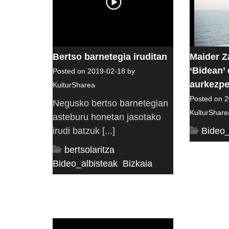
Bertso barnetegia iruditan
Maider Z
‘Bidean’ 
Posted on 2019-02-18 by
aurkezpen
KulturSharea
Posted on 2
Negusko bertso barnetegian
KulturShare
asteburu honetan jasotako
irudi batzuk [...]
Bideo_
bertsolaritza
,
Bideo_albisteak
,
Bizkaia