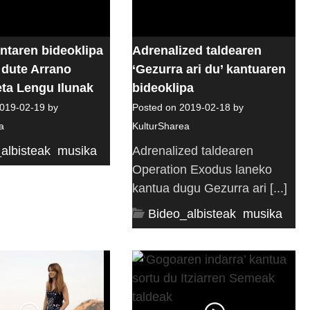
antaren bideoklipa
Adrenalized taldearen
 dute Arrano
‘Gezurra ari du’ kantuaren
eta Lengu Ilunak
bideoklipa
019-02-19 by
Posted on 2019-02-18 by
a
KulturSharea
albisteak
,
musika
Adrenalized taldearen
Operation Exodus laneko
kantua dugu Gezurra ari [...]
Bideo_albisteak
,
musika