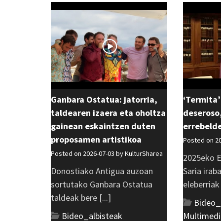
Ganbara Ostatua: jatorria,
‘Termita’
taldearen izaera eta oholtza
deseroso,
gainean eskaintzen duten
errebeld
proposamen artistikoa
Posted on 2
Posted on 2026-07-03 by
KulturSharea
2025eko E
Donostiako Antigua auzoan
Saria irab
sortutako Ganbara Ostatua
eleberriak [
taldeak bere [...]
Bideo_
Bideo_albisteak
,
Multimedi