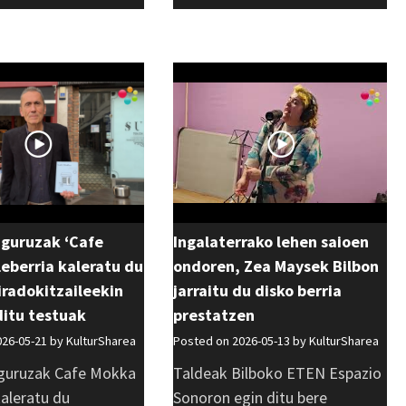
uguruzak ‘Cafe
Ingalaterrako lehen saioen
eberria kaleratu du
ondoren, Zea Maysek Bilbon
 iradokitzaileekin
jarraitu du disko berria
ditu testuak
prestatzen
026-05-21 by
KulturSharea
Posted on 2026-05-13 by
KulturSharea
guruzak Cafe Mokka
Taldeak Bilboko ETEN Espazio
kaleratu du
Sonoron egin ditu bere