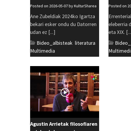
Posted on 2026-05-07 by
KulturSharea
Posted on 2
Ane Zubeldiak 2024ko Igartza
Errenteria
bekari esker ondu du Datorren
eleberria
udan ez [...]
eta XIX. [..
Bideo_albisteak
,
literatura
,
Bideo_
Multimedia
Multimedi
Agustin Arrietak filosofiaren