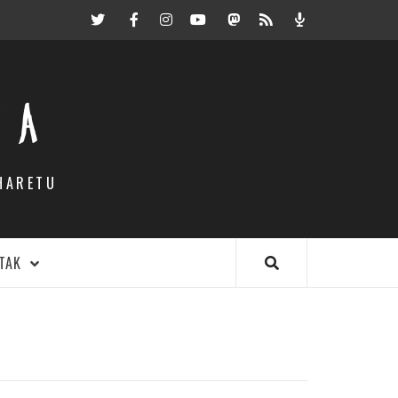
Twitter
Facebook
Instagram
Youtube
Mastodon.eus
RSS
Podcast
EA
HARETU
TAK