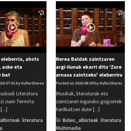
 eleberria, ahots
Nerea Baldak zaintzaren
 aske eta
argi-ilunak ekarri ditu ‘Zure
e bat
arnasa zaintzeko’ eleberrira
026-07-02 by
KulturSharea
Posted on 2026-06-09 by
KulturSharea
uskadi Literatura
Musikak, literaturak eta
azi zuen Termita
zaintzaren inguruko gogoetek
...]
harilkatzen dute [...]
albisteak
,
literatura
,
Bideo_albisteak
,
literatura
,
a
Multimedia