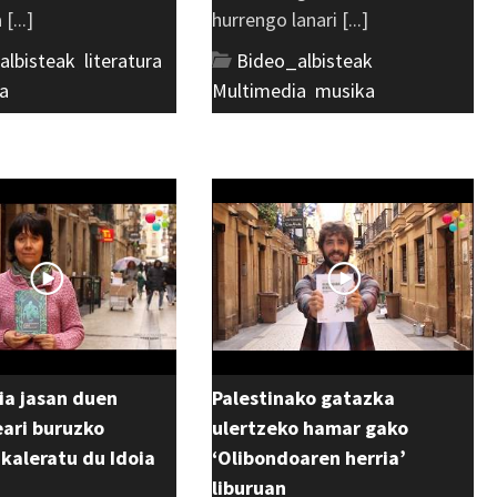
[...]
hurrengo lanari [...]
albisteak
,
literatura
,
Bideo_albisteak
,
a
Multimedia
,
musika
ia jasan duen
Palestinako gatazka
ri buruzko
ulertzeko hamar gako
 kaleratu du Idoia
‘Olibondoaren herria’
liburuan