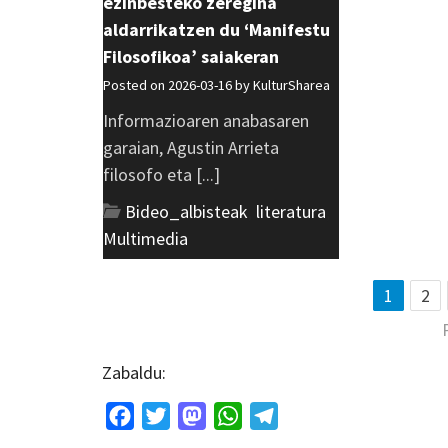
ezinbesteko zeregina
aldarrikatzen du ‘Manifestu
Filosofikoa’ saiakeran
Posted on 2026-03-16 by
KulturSharea
Informazioaren anabasaren
garaian, Agustin Arrieta
filosofo eta [...]
Bideo_albisteak
,
literatura
,
Multimedia
1
2
Zabaldu:
Facebook
Twitter
Mastodon
WhatsApp
Telegram