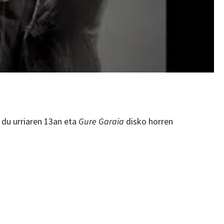
 du urriaren 13an eta
Gure Garaia
disko horren