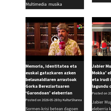
Multimedia
,
musika
Memoria, identitatea eta
Jabier M
euskal gatazkaren azken
Mokka’ el
belaunaldiaren arrastoak
eta irudi
Gorka Bereziartuaren
lagundu 
‘Garondoan’ eleberrian
Posted on 2
Posted on 2026-05-28 by
KulturSharea
Jabier Mu
Sormen-krisi betean dagoen
eleberria 