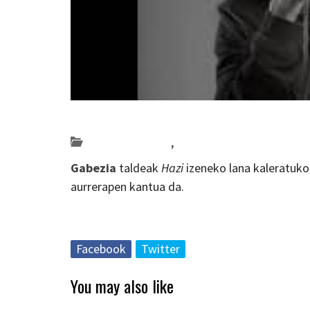
Posted on 2019-09-30 by
KulturSharea
Bideo_albisteak
,
musika
Gabezia
taldeak
Hazi
izeneko lana kaleratuko
aurrerapen kantua da.
Facebook
Twitter
You may also like