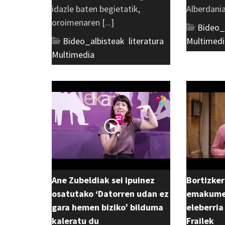
idazle baten begietatik,
Alberdania 
oroimenaren [...]
Bideo_
Bideo_albisteak
,
literatura
,
Multimedi
Multimedia
Ane Zubeldiak sei ipuinez
Bortizker
osatutako ‘Datorren udan ez
emakumea
gara hemen biziko’ bilduma
eleberria
kaleratu du
Frailek