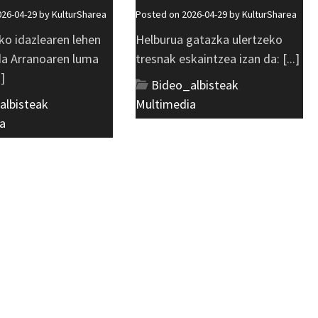
026-04-29 by
KulturSharea
Posted on 2026-04-29 by
KulturSharea
ko idazlearen lehen
Helburua gatazka ulertzeko
 da Arranoaren luma
tresnak eskaintzea izan da: [...]
.]
Bideo_albisteak
,
albisteak
,
Multimedia
a