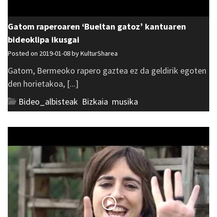
Gatom raperoaren ‘Bueltan gatoz’ kantuaren
bideoklipa ikusgai
Posted on 2019-01-08 by
KulturSharea
Gatom, Bermeoko rapero gaztea ez da geldirik egoten
den horietakoa, [...]
Bideo_albisteak
,
Bizkaia
,
musika