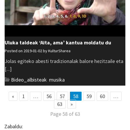
Uluka taldeak ‘Aita, ama’ kantua moldatu du
Posted on 2019-01-02 by
KulturSharea
Jolas egiteko abesti tradizionalak balore hezitzaile eta
[...]
Bideo_albisteak
,
musika
«
1
…
56
57
58
59
60
…
63
»
Page 58 of 63
Zabaldu: