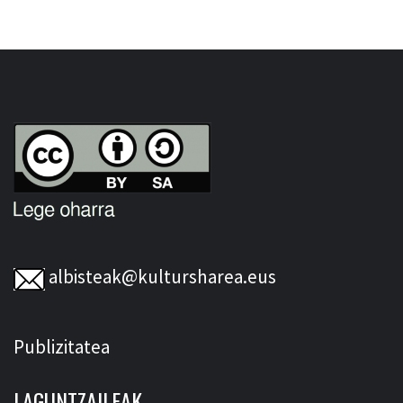
albisteak@kultursharea.eus
Publizitatea
LAGUNTZAILEAK