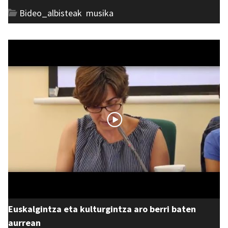
Bideo_albisteak
,
musika
Euskalgintza eta kulturgintza aro berri baten
aurrean