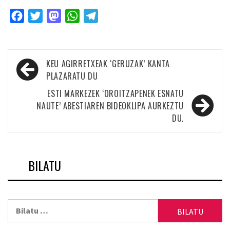
Facebook
Twitter
Mastodon
WhatsApp
Telegram
Bidalketetan
KEU AGIRRETXEAK ‘GERUZAK’ KANTA
zehar
PLAZARATU DU
nabigatu
ESTI MARKEZEK ‘OROITZAPENEK ESNATU
NAUTE’ ABESTIAREN BIDEOKLIPA AURKEZTU
DU.
BILATU
Bilatu: