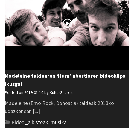
Madeleine taldearen ‘Hura’ abestiaren bideoklipa
ikusgai
Posted on 2019-01-10 by
KulturSharea
Madeleine (Emo Rock, Donostia) taldeak 2018ko
udazkenean [...]
Bideo_albisteak
,
musika