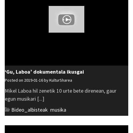
‘Gu, Laboa’ dokumentala ikusgai
Posted on 2019-01-16 by
KulturSharea
Mikel Laboa hil zenetik 10 urte bete direnean, gaur
egun musikari [...]
Bideo_albisteak
,
musika