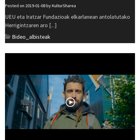
Posted on 2019-01-08 by
KulturSharea
UEU eta Iratzar Fundazioak elkarlanean antolatutako
Herrigintzaren aro [...]
Bideo_albisteak