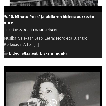
‘V.40. Minutu Rock’ jaialdiaren bideoa aurkeztu
dute
Posted on 2019-01-11 by
KulturSharea
Musika: Selektah Stepi Letra: Moro eta Juantxo
Perkusioa; Aitor [...]
Bideo_albisteak
,
Bizkaia
,
musika