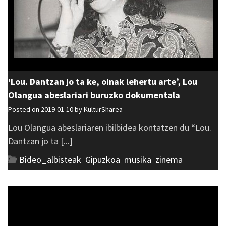
‘Lou. Dantzan jo ta ke, oinak lehertu arte’, Lou
Olangua abeslariari buruzko dokumentala
Posted on 2019-01-10 by
KulturSharea
Lou Olangua abeslariaren ibilbidea kontatzen du “Lou.
Dantzan jo ta [...]
Bideo_albisteak
,
Gipuzkoa
,
musika
,
zinema