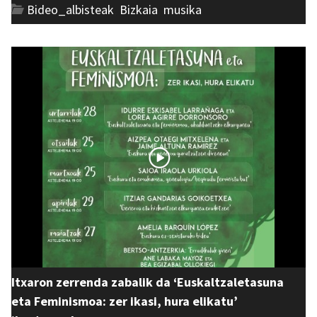
Bideo_albisteak
,
Bizkaia
,
musika
Itxaron zerrenda zabalik da ‘Euskaltzaletasuna
eta Feminismoa: zer ikasi, hura elikatu’