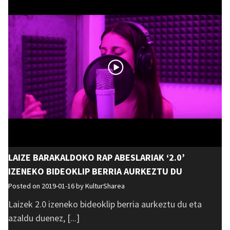
LAIZE BARAKALDOKO RAP ABESLARIAK ‘2.0’
IZENEKO BIDEOKLIP BERRIA AURKEZTU DU
Posted on 2019-01-16 by
KulturSharea
Laizek 2.0 izeneko bideoklip berria aurkeztu du eta
azaldu duenez, [...]