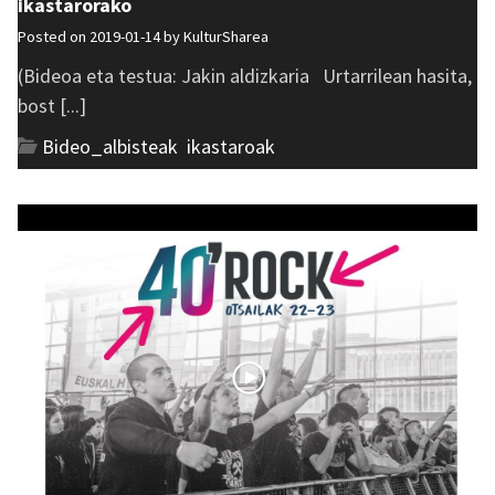
ikastarorako
Posted on 2019-01-14 by
KulturSharea
(Bideoa eta testua: Jakin aldizkaria Urtarrilean hasita,
bost [...]
Bideo_albisteak
,
ikastaroak