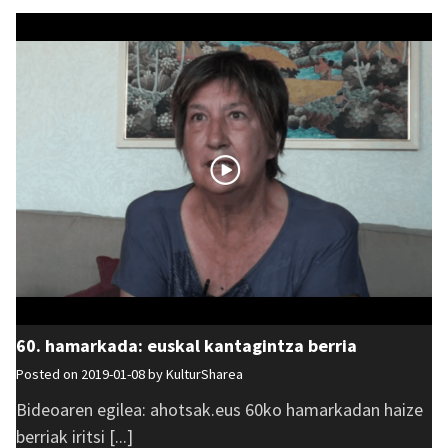
60. hamarkada: euskal kantagintza berria
Posted on 2019-01-08 by
KulturSharea
Bideoaren egilea: ahotsak.eus 60ko hamarkadan haize
berriak iritsi [...]