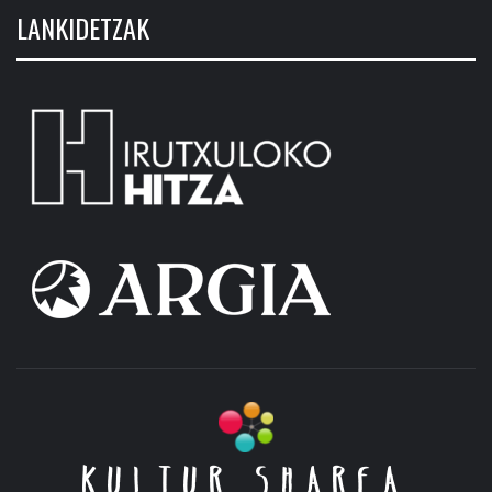
LANKIDETZAK
KULTUR SHAREA