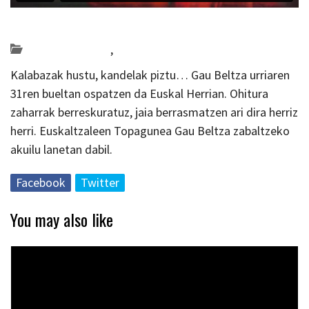
Posted on 2020-10-05 by
KulturSharea
Bideo_albisteak
,
zinema
Kalabazak hustu, kandelak piztu… Gau Beltza urriaren
31ren bueltan ospatzen da Euskal Herrian. Ohitura
zaharrak berreskuratuz, jaia berrasmatzen ari dira herriz
herri. Euskaltzaleen Topagunea Gau Beltza zabaltzeko
akuilu lanetan dabil.
Facebook
Twitter
You may also like