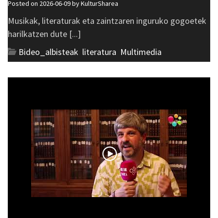
Posted on 2026-06-09 by
KulturSharea
Musikak, literaturak eta zaintzaren inguruko gogoetek
harilkatzen dute [...]
Bideo_albisteak
,
literatura
,
Multimedia