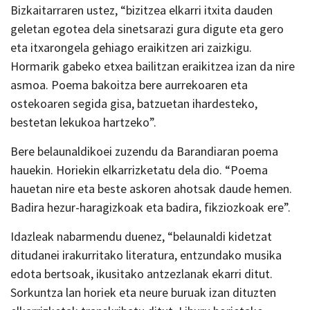
Bizkaitarraren ustez, “bizitzea elkarri itxita dauden
geletan egotea dela sinetsarazi gura digute eta gero
eta itxarongela gehiago eraikitzen ari zaizkigu.
Hormarik gabeko etxea bailitzan eraikitzea izan da nire
asmoa. Poema bakoitza bere aurrekoaren eta
ostekoaren segida gisa, batzuetan ihardesteko,
bestetan lekukoa hartzeko”.
Bere belaunaldikoei zuzendu da Barandiaran poema
hauekin. Horiekin elkarrizketatu dela dio. “Poema
hauetan nire eta beste askoren ahotsak daude hemen.
Badira hezur-haragizkoak eta badira, fikziozkoak ere”.
Idazleak nabarmendu duenez, “belaunaldi kidetzat
ditudanei irakurritako literatura, entzundako musika
edota bertsoak, ikusitako antzezlanak ekarri ditut.
Sorkuntza lan horiek eta neure buruak izan dituzten