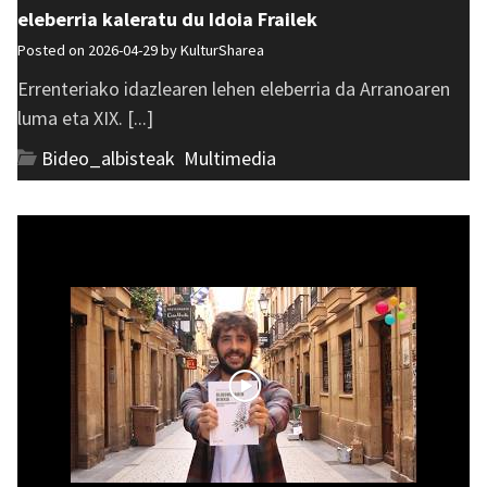
eleberria kaleratu du Idoia Frailek
Posted on 2026-04-29 by
KulturSharea
Errenteriako idazlearen lehen eleberria da Arranoaren
luma eta XIX. [...]
Bideo_albisteak
,
Multimedia