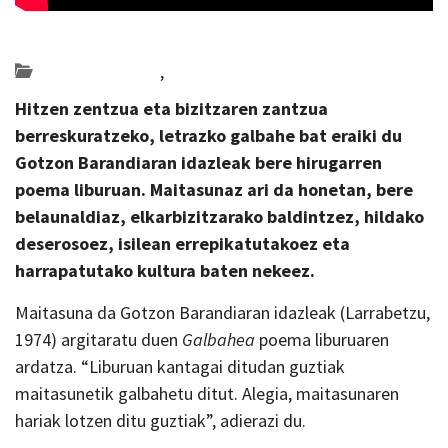
Posted on 2024-05-06 by
KulturSharea
Bideo_albisteak
,
literatura
Hitzen zentzua eta bizitzaren zantzua
berreskuratzeko, letrazko galbahe bat eraiki du
Gotzon Barandiaran idazleak bere hirugarren
poema liburuan. Maitasunaz ari da honetan, bere
belaunaldiaz, elkarbizitzarako baldintzez, hildako
deserosoez, isilean errepikatutakoez eta
harrapatutako kultura baten nekeez.
Maitasuna da Gotzon Barandiaran idazleak (Larrabetzu,
1974) argitaratu duen
Galbahea
poema liburuaren
ardatza. “Liburuan kantagai ditudan guztiak
maitasunetik galbahetu ditut. Alegia, maitasunaren
hariak lotzen ditu guztiak”, adierazi du.