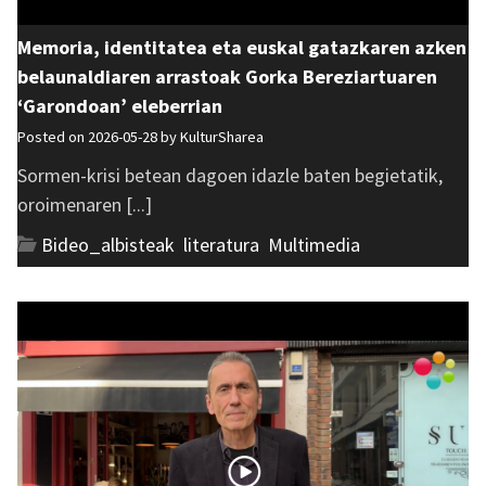
Memoria, identitatea eta euskal gatazkaren azken
belaunaldiaren arrastoak Gorka Bereziartuaren
‘Garondoan’ eleberrian
Posted on 2026-05-28 by
KulturSharea
Sormen-krisi betean dagoen idazle baten begietatik,
oroimenaren [...]
Bideo_albisteak
,
literatura
,
Multimedia