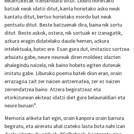
elkarrizketak transkribatu ditut. Liburu horietako
batzuk neuk idatzi ditut, kanta horietako asko neuk
kantatu ditut, bertso horietako mordo bat neuk
pentsatu ditut. Beste batzuenak dira, baina nik sortu
ditut. Beste askok, ostera, nik sortuak ez izanagatik,
azkura eragin didatelako daude hemen, azkura
intelektuala, batez ere. Esan gura dut, imitazioz sortzea
arbuiatu gabe, neure neureak diren moldeez idazten
ahalegindu naizela, nik baino hobeto egiten dutenak
imitatu gabe. Liburuko poema batek dion eran, orain
errazagoa zait zer naizen antzematea, zer ez naizen
zerrendatzea baino. Atzera begiratzeaz eta
etorkizunean ekiteaz idatzi diet gure belaunaldiari eta
neure buruari”.
Memoria ariketa bat egin, orain kanpora orain barrura
begiratu, eta aireratu ahal izateko lasta bota nahi izan