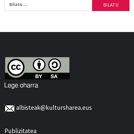
Bilatu:
albisteak@kultursharea.eus
Publizitatea