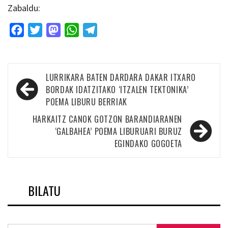
Zabaldu:
Facebook
Twitter
Mastodon
WhatsApp
Telegram
Bidalketetan
LURRIKARA BATEN DARDARA DAKAR ITXARO
zehar
BORDAK IDATZITAKO ‘ITZALEN TEKTONIKA’
POEMA LIBURU BERRIAK
nabigatu
HARKAITZ CANOK GOTZON BARANDIARANEN
‘GALBAHEA’ POEMA LIBURUARI BURUZ
EGINDAKO GOGOETA
BILATU