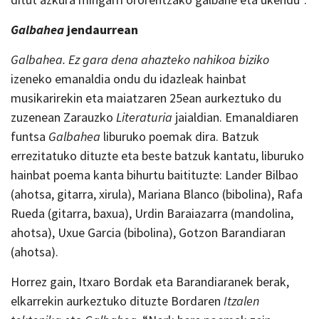
Galbahea
jendaurrean
Galbahea. Ez gara dena ahazteko nahikoa biziko
izeneko emanaldia ondu du idazleak hainbat
musikarirekin eta maiatzaren 25ean aurkeztuko du
zuzenean Zarauzko
Literaturia
jaialdian. Emanaldiaren
funtsa
Galbahea
liburuko poemak dira. Batzuk
errezitatuko dituzte eta beste batzuk kantatu, liburuko
hainbat poema kanta bihurtu baitituzte: Lander Bilbao
(ahotsa, gitarra, xirula), Mariana Blanco (bibolina), Rafa
Rueda (gitarra, baxua), Urdin Baraiazarra (mandolina,
ahotsa), Uxue Garcia (bibolina), Gotzon Barandiaran
(ahotsa).
Horrez gain, Itxaro Bordak eta Barandiaranek berak,
elkarrekin aurkeztuko dituzte Bordaren
Itzalen