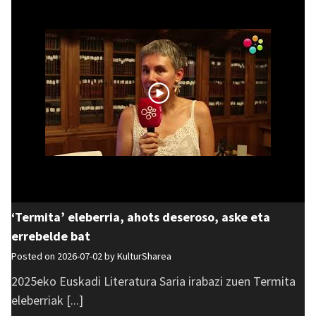
‘Termita’ eleberria, ahots deseroso, aske eta
errebelde bat
Posted on 2026-07-02 by
KulturSharea
2025eko Euskadi Literatura Saria irabazi zuen Termita
eleberriak [...]