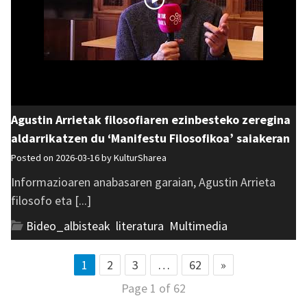
Agustin Arrietak filosofiaren ezinbesteko zeregina
aldarrikatzen du ‘Manifestu Filosofikoa’ saiakeran
Posted on 2026-03-16 by
KulturSharea
Informazioaren anabasaren garaian, Agustin Arrieta
filosofo eta [...]
Bideo_albisteak
,
literatura
,
Multimedia
1
2
3
…
62
»
Page 1 of 62