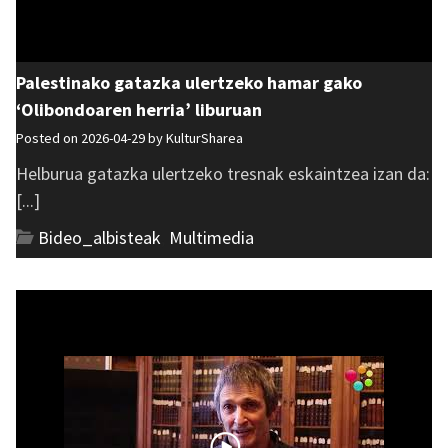
Palestinako gatazka ulertzeko hamar gako
‘Olibondoaren herria’ liburuan
Posted on 2026-04-29 by
KulturSharea
Helburua gatazka ulertzeko tresnak eskaintzea izan da:
[...]
Bideo_albisteak
,
Multimedia