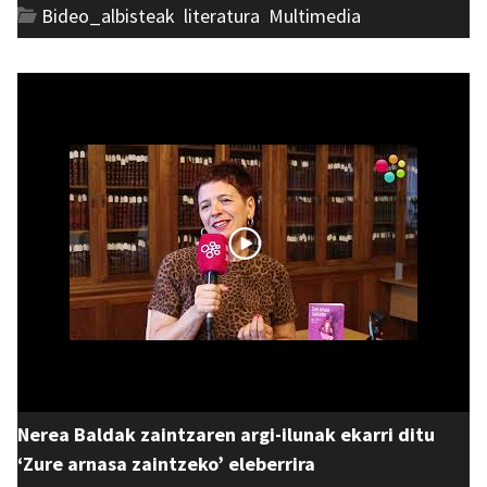
Bideo_albisteak
,
literatura
,
Multimedia
Nerea Baldak zaintzaren argi-ilunak ekarri ditu
‘Zure arnasa zaintzeko’ eleberrira