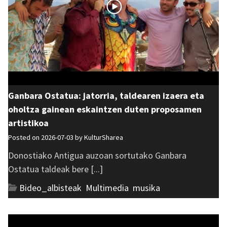
Ganbara Ostatua: jatorria, taldearen izaera eta
oholtza gainean eskaintzen duten proposamen
artistikoa
Posted on 2026-07-03 by
KulturSharea
Donostiako Antigua auzoan sortutako Ganbara
Ostatua taldeak bere [...]
Bideo_albisteak
,
Multimedia
,
musika