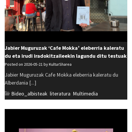
Jabier Muguruzak ‘Cafe Mokka’ eleberria kaleratu
du eta irudi iradokitzaileekin lagundu ditu testuak
Posted on 2026-05-21 by
KulturSharea
Jabier Muguruzak Cafe Mokka eleberria kaleratu du
Alberdania [...]
Bideo_albisteak
,
literatura
,
Multimedia