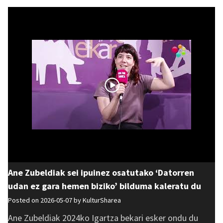
Ane Zubeldiak sei ipuinez osatutako ‘Datorren
udan ez gara hemen biziko’ bilduma kaleratu du
Posted on 2026-05-07 by
KulturSharea
Ane Zubeldiak 2024ko Igartza bekari esker ondu du