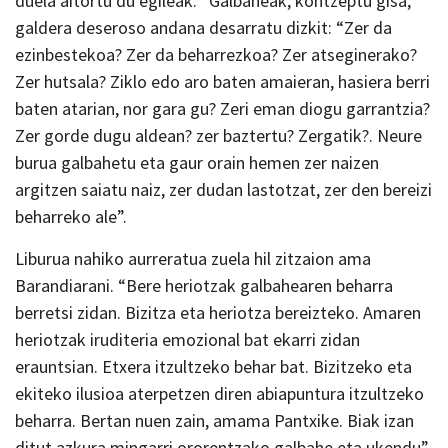
duela aitortu du egileak. “Galbaheak, kontzeptu gisa,
galdera deseroso andana desarratu dizkit: “Zer da
ezinbestekoa? Zer da beharrezkoa? Zer atseginerako?
Zer hutsala? Ziklo edo aro baten amaieran, hasiera berri
baten atarian, nor gara gu? Zeri eman diogu garrantzia?
Zer gorde dugu aldean? zer baztertu? Zergatik?. Neure
burua galbahetu eta gaur orain hemen zer naizen
argitzen saiatu naiz, zer dudan lastotzat, zer den bereizi
beharreko ale”.
Liburua nahiko aurreratua zuela hil zitzaion ama
Barandiarani. “Bere heriotzak galbahearen beharra
berretsi zidan. Bizitza eta heriotza bereizteko. Amaren
heriotzak iruditeria emozional bat ekarri zidan
erauntsian. Etxera itzultzeko behar bat. Bizitzeko eta
ekiteko ilusioa aterpetzen diren abiapuntura itzultzeko
beharra. Bertan nuen zain, amama Pantxike. Biak izan
ditut azkura mingarri ororentzako galbahe eta ukendu”.