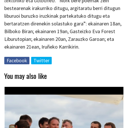
tektonika
eta
Galbahea
. “Nork bere poemak zein
bestearenak irakurriko ditugu, argitaratu berri ditugun
liburuoi buruzko iruzkinak partekatuko ditugu eta
bertaratzen direnekin solastuko gara”: ekainaren 18an,
Bilboko Biran; ekainaren 19an, Gasteizko Eva Forest
Liburutopian; ekainaren 20an, Zarauzko Garoan; eta
ekainaren 21ean, Iruñeko Karrikirin.
Facebook
Twitter
You may also like