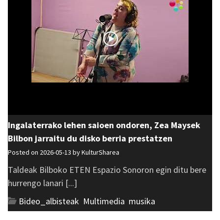
Ingalaterrako lehen saioen ondoren, Zea Maysek
Bilbon jarraitu du disko berria prestatzen
Posted on 2026-05-13 by
KulturSharea
Taldeak Bilboko ETEN Espazio Sonoron egin ditu bere
hurrengo lanari [...]
Bideo_albisteak
,
Multimedia
,
musika