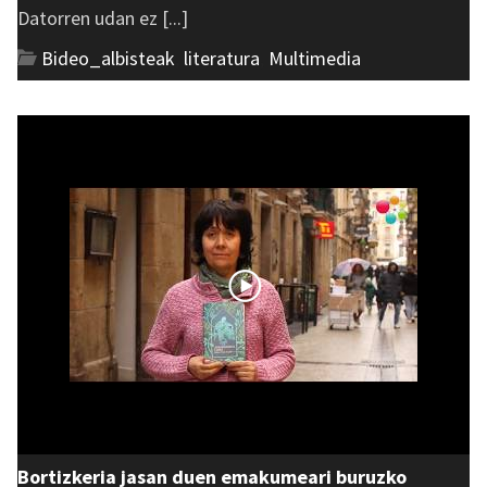
Datorren udan ez [...]
Bideo_albisteak
,
literatura
,
Multimedia
Bortizkeria jasan duen emakumeari buruzko