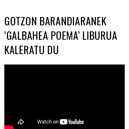
GOTZON BARANDIARANEK
‘GALBAHEA POEMA’ LIBURUA
KALERATU DU