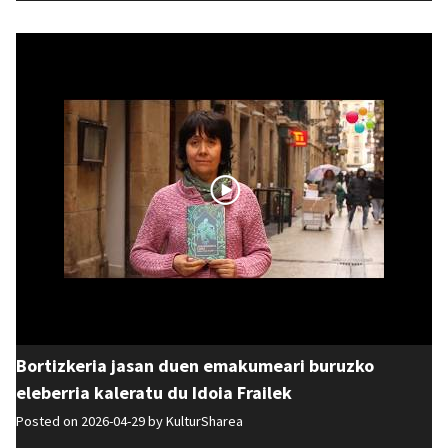
Bortizkeria jasan duen emakumeari buruzko
eleberria kaleratu du Idoia Frailek
Posted on 2026-04-29 by
KulturSharea