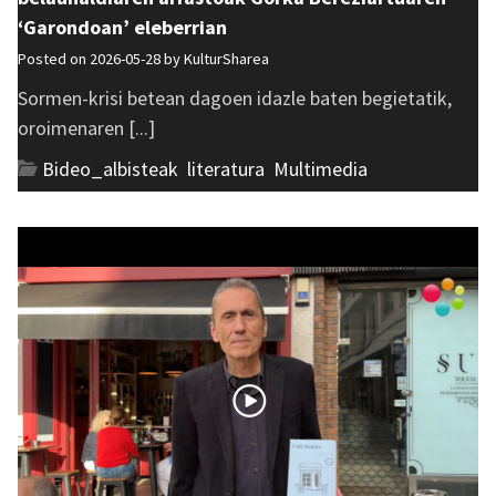
‘Garondoan’ eleberrian
Posted on 2026-05-28 by
KulturSharea
Sormen-krisi betean dagoen idazle baten begietatik,
oroimenaren [...]
Bideo_albisteak
,
literatura
,
Multimedia