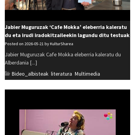
Jabier Muguruzak ‘Cafe Mokka’ eleberria kaleratu
du eta irudi iradokitzaileekin lagundu ditu testuak
Posted on 2026-05-21 by
KulturSharea
Jabier Muguruzak Cafe Mokka eleberria kaleratu du
Alberdania [...]
Bideo_albisteak
,
literatura
,
Multimedia