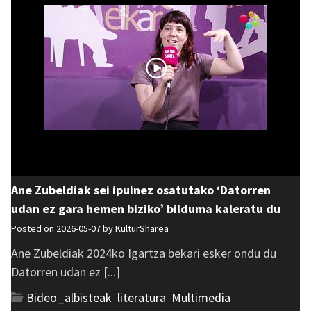
Ane Zubeldiak sei ipuinez osatutako ‘Datorren
udan ez gara hemen biziko’ bilduma kaleratu du
Posted on 2026-05-07 by
KulturSharea
Ane Zubeldiak 2024ko Igartza bekari esker ondu du
Datorren udan ez [...]
Bideo_albisteak
,
literatura
,
Multimedia