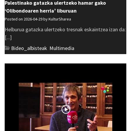
Palestinako gatazka ulertzeko hamar gako
‘Olibondoaren herria’ liburuan
Posted on 2026-04-29 by
KulturSharea
Helburua gatazka ulertzeko tresnak eskaintzea izan da:
[...]
Bideo_albisteak
,
Multimedia