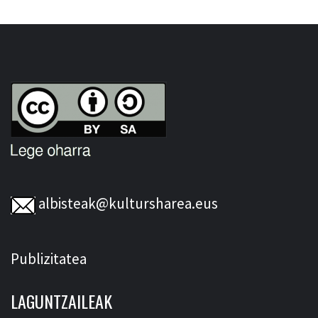
albisteak@kultursharea.eus
Publizitatea
LAGUNTZAILEAK