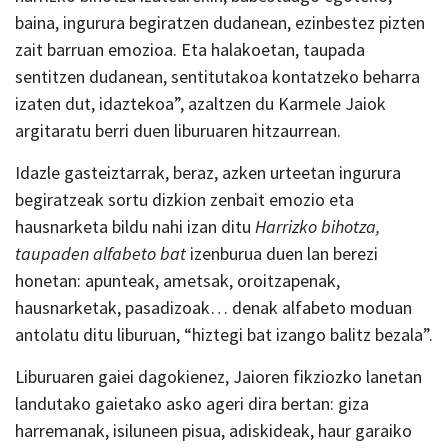
baina, ingurura begiratzen dudanean, ezinbestez pizten
zait barruan emozioa. Eta halakoetan, taupada
sentitzen dudanean, sentitutakoa kontatzeko beharra
izaten dut, idaztekoa”, azaltzen du Karmele Jaiok
argitaratu berri duen liburuaren hitzaurrean.
Idazle gasteiztarrak, beraz, azken urteetan ingurura
begiratzeak sortu dizkion zenbait emozio eta
hausnarketa bildu nahi izan ditu
Harrizko bihotza,
taupaden alfabeto bat
izenburua duen lan berezi
honetan: apunteak, ametsak, oroitzapenak,
hausnarketak, pasadizoak… denak alfabeto moduan
antolatu ditu liburuan, “hiztegi bat izango balitz bezala”.
Liburuaren gaiei dagokienez, Jaioren fikziozko lanetan
landutako gaietako asko ageri dira bertan: giza
harremanak, isiluneen pisua, adiskideak, haur garaiko