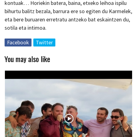
kontuak… Horiekin batera, baina, etxeko leihoa ispilu
bihurtu balitz bezala, barrura ere so egiten du Karmelek,
eta bere buruaren erretratu antzeko bat eskaintzen du,
sotila eta intimoa.
Facebook
Twitter
You may also like