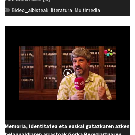
Bideo_albisteak
,
literatura
,
Multimedia
Memoria, identitatea eta euskal gatazkaren azken
belaunaldiaren arrastoak Gorka Bereziartuaren