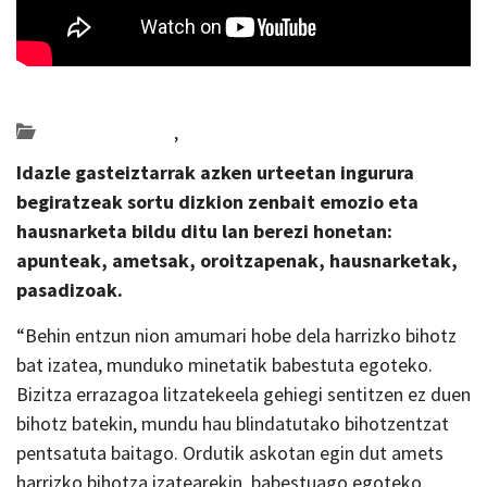
Posted on 2025-11-21 by
KulturSharea
Bideo_albisteak
,
literatura
Idazle gasteiztarrak azken urteetan ingurura
begiratzeak sortu dizkion zenbait emozio eta
hausnarketa bildu ditu lan berezi honetan:
apunteak, ametsak, oroitzapenak, hausnarketak,
pasadizoak.
“Behin entzun nion amumari hobe dela harrizko bihotz
bat izatea, munduko minetatik babestuta egoteko.
Bizitza errazagoa litzatekeela gehiegi sentitzen ez duen
bihotz batekin, mundu hau blindatutako bihotzentzat
pentsatuta baitago. Ordutik askotan egin dut amets
harrizko bihotza izatearekin, babestuago egoteko,