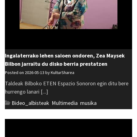
Ingalaterrako lehen saioen ondoren, Zea Maysek
Bilbon jarraitu du disko berria prestatzen
Posted on 2026-05-13 by
KulturSharea
Taldeak Bilboko ETEN Espazio Sonoron egin ditu bere
hurrengo lanari [...]
Bideo_albisteak
,
Multimedia
,
musika