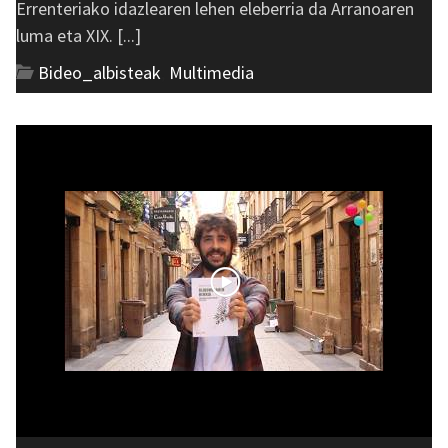
Errenteriako idazlearen lehen eleberria da Arranoaren
luma eta XIX. [...]
Bideo_albisteak
,
Multimedia