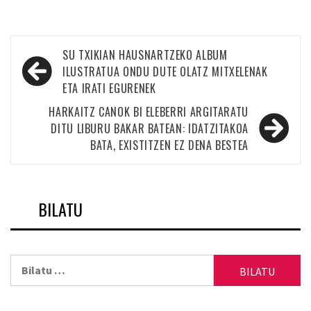
Bidalketetan
SU TXIKIAN HAUSNARTZEKO ALBUM
zehar
ILUSTRATUA ONDU DUTE OLATZ MITXELENAK
ETA IRATI EGURENEK
nabigatu
HARKAITZ CANOK BI ELEBERRI ARGITARATU
DITU LIBURU BAKAR BATEAN: IDATZITAKOA
BATA, EXISTITZEN EZ DENA BESTEA
BILATU
Bilatu: