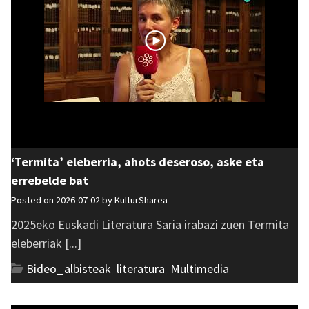
‘Termita’ eleberria, ahots deseroso, aske eta
errebelde bat
Posted on 2026-07-02 by
KulturSharea
2025eko Euskadi Literatura Saria irabazi zuen Termita
eleberriak [...]
Bideo_albisteak
,
literatura
,
Multimedia