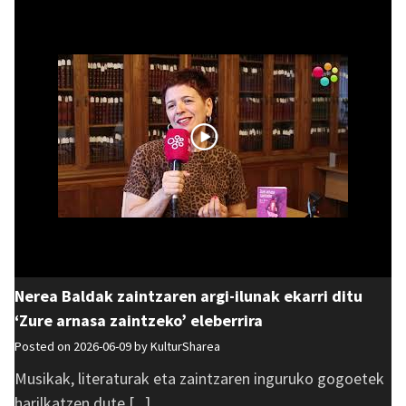
Nerea Baldak zaintzaren argi-ilunak ekarri ditu
‘Zure arnasa zaintzeko’ eleberrira
Posted on 2026-06-09 by
KulturSharea
Musikak, literaturak eta zaintzaren inguruko gogoetek
harilkatzen dute [...]