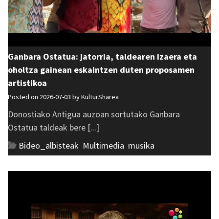
Ganbara Ostatua: jatorria, taldearen izaera eta
oholtza gainean eskaintzen duten proposamen
artistikoa
Posted on 2026-07-03 by
KulturSharea
Donostiako Antigua auzoan sortutako Ganbara
Ostatua taldeak bere [...]
Bideo_albisteak
,
Multimedia
,
musika