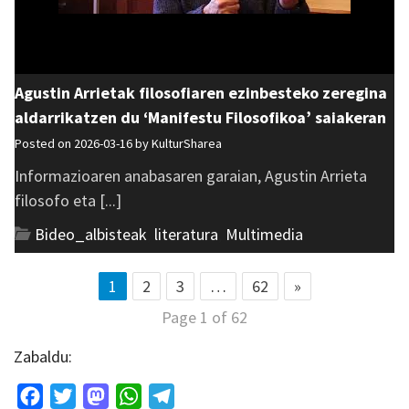
Agustin Arrietak filosofiaren ezinbesteko zeregina
aldarrikatzen du ‘Manifestu Filosofikoa’ saiakeran
Posted on 2026-03-16 by
KulturSharea
Informazioaren anabasaren garaian, Agustin Arrieta
filosofo eta [...]
Bideo_albisteak
,
literatura
,
Multimedia
1
2
3
…
62
»
Page 1 of 62
Zabaldu:
Facebook
Twitter
Mastodon
WhatsApp
Telegram