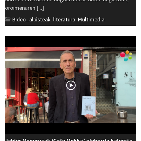
oroimenaren [...]
Bideo_albisteak
,
literatura
,
Multimedia
Jabier Muguruzak ‘Cafe Mokka’ eleberria kaleratu