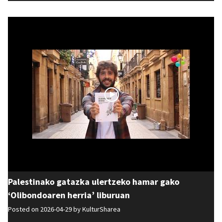
Palestinako gatazka ulertzeko hamar gako
‘Olibondoaren herria’ liburuan
Posted on 2026-04-29 by
KulturSharea