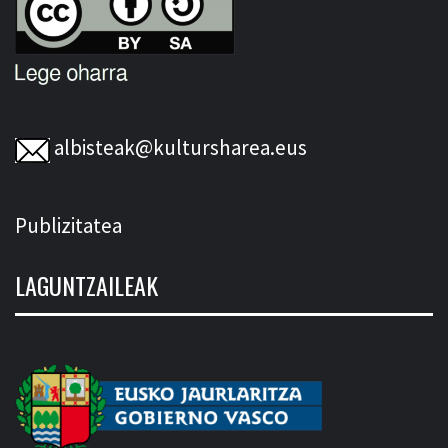
albisteak@kultursharea.eus
Publizitatea
LAGUNTZAILEAK