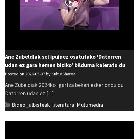
Ane Zubeldiak sei ipuinez osatutako ‘Datorren
udan ez gara hemen biziko’ bilduma kaleratu du
Posted on 2026-05-07 by
KulturSharea
Ane Zubeldiak 2024ko Igartza bekari esker ondu du
Datorren udan ez [...]
Bideo_albisteak
,
literatura
,
Multimedia