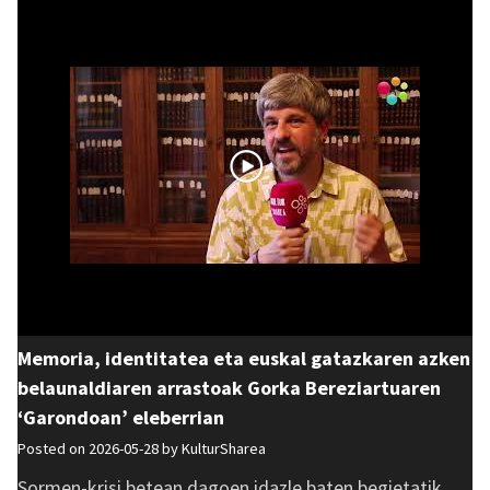
Memoria, identitatea eta euskal gatazkaren azken
belaunaldiaren arrastoak Gorka Bereziartuaren
‘Garondoan’ eleberrian
Posted on 2026-05-28 by
KulturSharea
Sormen-krisi betean dagoen idazle baten begietatik,