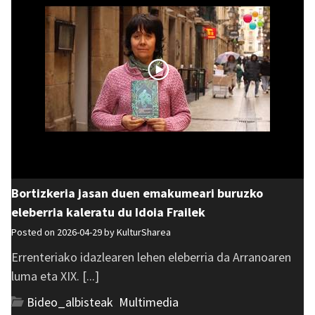
Bortizkeria jasan duen emakumeari buruzko
eleberria kaleratu du Idoia Frailek
Posted on 2026-04-29 by
KulturSharea
Errenteriako idazlearen lehen eleberria da Arranoaren
luma eta XIX. [...]
Bideo_albisteak
,
Multimedia