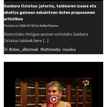
Ganbara Ostatua: jatorria, taldearen izaera eta
oholtza gainean eskaintzen duten proposamen
artistikoa
Posted on 2026-07-03 by
KulturSharea
Donostiako Antigua auzoan sortutako Ganbara
Ostatua taldeak bere [...]
Bideo_albisteak
,
Multimedia
,
musika