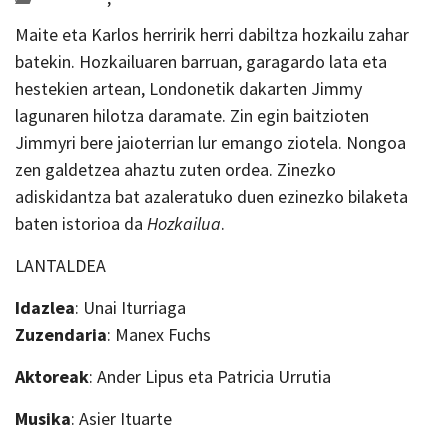
Maite eta Karlos herririk herri dabiltza hozkailu zahar
batekin. Hozkailuaren barruan, garagardo lata eta
hestekien artean, Londonetik dakarten Jimmy
lagunaren hilotza daramate. Zin egin baitzioten
Jimmyri bere jaioterrian lur emango ziotela. Nongoa
zen galdetzea ahaztu zuten ordea. Zinezko
adiskidantza bat azaleratuko duen ezinezko bilaketa
baten istorioa da
Hozkailua
.
LANTALDEA
Idazlea
: Unai Iturriaga
Zuzendaria
: Manex Fuchs
Aktoreak
: Ander Lipus eta Patricia Urrutia
Musika
:
Asier Ituarte