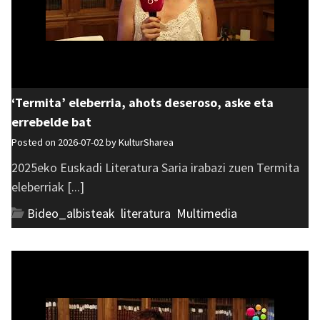
‘Termita’ eleberria, ahots deseroso, aske eta
errebelde bat
Posted on 2026-07-02 by
KulturSharea
2025eko Euskadi Literatura Saria irabazi zuen Termita
eleberriak [...]
Bideo_albisteak
,
literatura
,
Multimedia