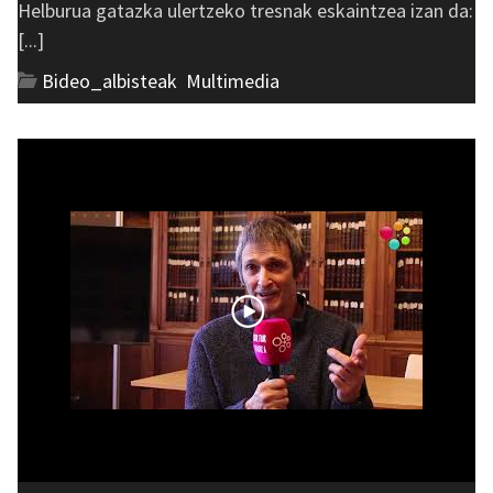
Helburua gatazka ulertzeko tresnak eskaintzea izan da:
[...]
Bideo_albisteak
,
Multimedia