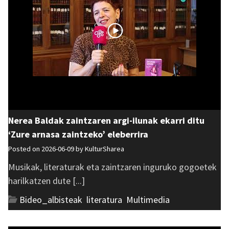
Nerea Baldak zaintzaren argi-ilunak ekarri ditu
‘Zure arnasa zaintzeko’ eleberrira
Posted on 2026-06-09 by
KulturSharea
Musikak, literaturak eta zaintzaren inguruko gogoetek
harilkatzen dute [...]
Bideo_albisteak
,
literatura
,
Multimedia