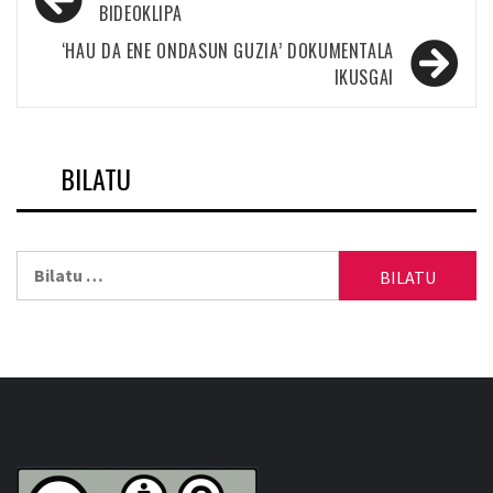
zehar
BIDEOKLIPA
nabigatu
‘HAU DA ENE ONDASUN GUZIA’ DOKUMENTALA
IKUSGAI
BILATU
Bilatu: