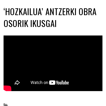
‘HOZKAILUA’ ANTZERKI OBRA
OSORIK IKUSGAI
Posted on 2019-07-18 by
KulturSharea
antzerkia
,
Bideo_albisteak