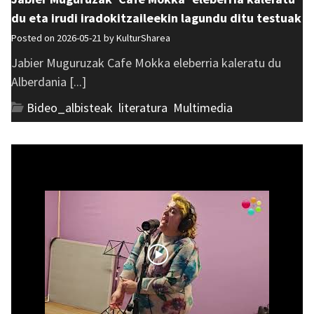
du eta irudi iradokitzaileekin lagundu ditu testuak
Posted on 2026-05-21 by
KulturSharea
Jabier Muguruzak Cafe Mokka eleberria kaleratu du
Alberdania [...]
Bideo_albisteak
,
literatura
,
Multimedia