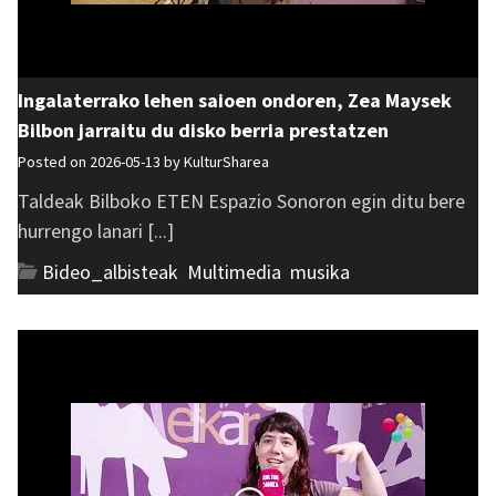
Ingalaterrako lehen saioen ondoren, Zea Maysek
Bilbon jarraitu du disko berria prestatzen
Posted on 2026-05-13 by
KulturSharea
Taldeak Bilboko ETEN Espazio Sonoron egin ditu bere
hurrengo lanari [...]
Bideo_albisteak
,
Multimedia
,
musika