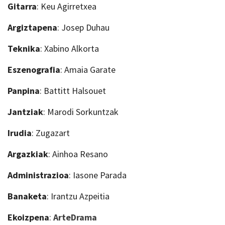
Gitarra
:
Keu Agirretxea
Argiztapena
:
Josep Duhau
Teknika
:
Xabino Alkorta
Eszenografia
:
Amaia Garate
Panpina
:
Battitt Halsouet
Jantziak
:
Marodi Sorkuntzak
Irudia
:
Zugazart
Argazkiak
:
Ainhoa Resano
Administrazioa
:
Iasone Parada
Banaketa
:
Irantzu Azpeitia
Ekoizpena
:
ArteDrama