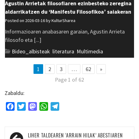
Agustin Arrietak filosofiaren ezinbesteko zeregina
aldarrikatzen du ‘Manifestu Filosofikoa’ saiakeran
Posted on 2026-03-16 by
KulturSharea
Informazioaren anabasaren garaian, Agustin Arrieta
filosofo eta [...]
Bideo_albisteak
,
literatura
,
Multimedia
1
2
3
…
62
»
Page 1 of 62
Zabaldu:
Facebook
Twitter
Mastodon
WhatsApp
Telegram
Bidalketetan
LIHER TALDEAREN ‘ARRAIN HILAK’ ABESTIAREN