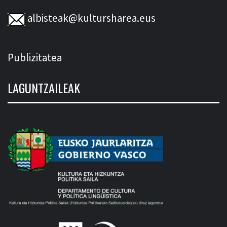
albisteak@kultursharea.eus
Publizitatea
LAGUNTZAILEAK