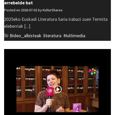
errebelde bat
Posted on 2026-07-02 by
KulturSharea
2025eko Euskadi Literatura Saria irabazi zuen Termita
eleberriak [...]
Bideo_albisteak
,
literatura
,
Multimedia