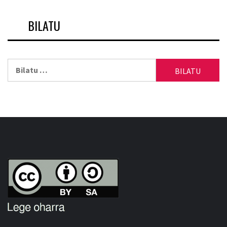
BILATU
Bilatu: