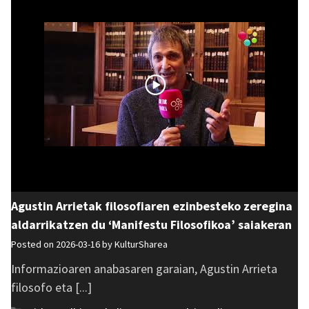
Agustin Arrietak filosofiaren ezinbesteko zeregina
aldarrikatzen du ‘Manifestu Filosofikoa’ saiakeran
Posted on 2026-03-16 by
KulturSharea
Informazioaren anabasaren garaian, Agustin Arrieta
filosofo eta [...]