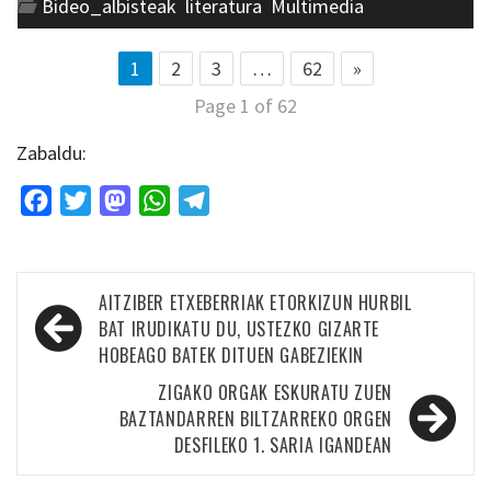
Bideo_albisteak
,
literatura
,
Multimedia
1
2
3
…
62
»
Page 1 of 62
Zabaldu:
Facebook
Twitter
Mastodon
WhatsApp
Telegram
Bidalketetan
AITZIBER ETXEBERRIAK ETORKIZUN HURBIL
zehar
BAT IRUDIKATU DU, USTEZKO GIZARTE
HOBEAGO BATEK DITUEN GABEZIEKIN
nabigatu
ZIGAKO ORGAK ESKURATU ZUEN
BAZTANDARREN BILTZARREKO ORGEN
DESFILEKO 1. SARIA IGANDEAN