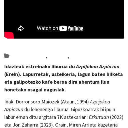
Posted on 2025-07-07 by
KulturSharea
Bideo_albisteak
,
literatura
,
Multimedia
Idazleak estreinako liburua du
Azpijokoa Azpiazun
(Erein).
Lapurretak, ustelkeria, lagun baten hilketa
eta galipotezko kafe beroa dira abentura ilun
honetako osagai nagusiak.
Iñaki Dorronsoro Maiozek (Ataun, 1994)
Azpijokoa
Azpiazun
du lehenengo liburua. Gipuzkoarrak bi ipuin
labur eman ditu argitara 7K astekarian:
Ezkutuan
(2022)
eta Jon Zaharra (2023). Orain, Miren Arrieta kazetaria