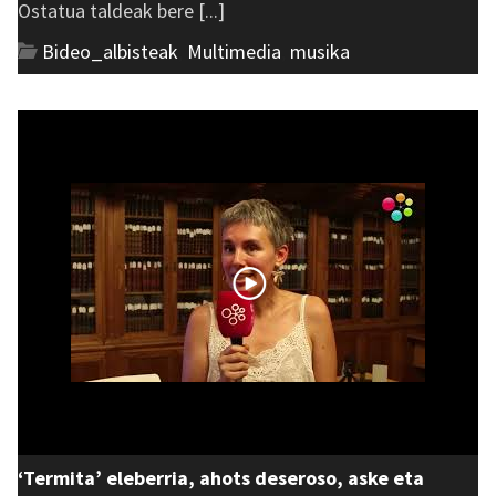
Ostatua taldeak bere [...]
Bideo_albisteak
,
Multimedia
,
musika
‘Termita’ eleberria, ahots deseroso, aske eta