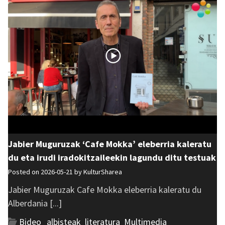
Jabier Muguruzak ‘Cafe Mokka’ eleberria kaleratu
du eta irudi iradokitzaileekin lagundu ditu testuak
Posted on 2026-05-21 by
KulturSharea
Jabier Muguruzak Cafe Mokka eleberria kaleratu du
Alberdania [...]
Bideo_albisteak
,
literatura
,
Multimedia