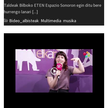
Taldeak Bilboko ETEN Espazio Sonoron egin ditu bere
hurrengo lanari [...]
Bideo_albisteak
,
Multimedia
,
musika