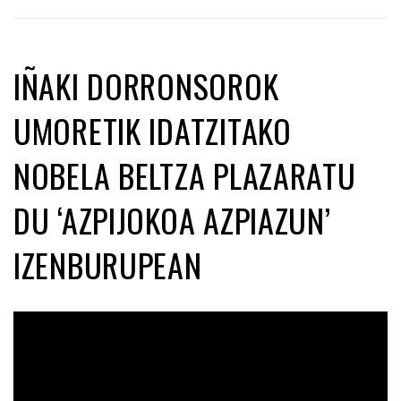
IÑAKI DORRONSOROK
UMORETIK IDATZITAKO
NOBELA BELTZA PLAZARATU
DU ‘AZPIJOKOA AZPIAZUN’
IZENBURUPEAN