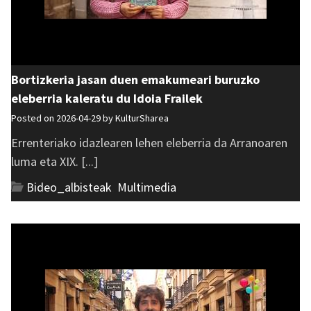
Bortizkeria jasan duen emakumeari buruzko
eleberria kaleratu du Idoia Frailek
Posted on 2026-04-29 by
KulturSharea
Errenteriako idazlearen lehen eleberria da Arranoaren
luma eta XIX. [...]
Bideo_albisteak
,
Multimedia