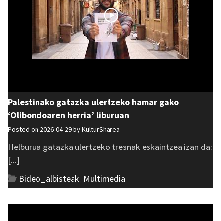
Palestinako gatazka ulertzeko hamar gako
‘Olibondoaren herria’ liburuan
Posted on 2026-04-29 by
KulturSharea
Helburua gatazka ulertzeko tresnak eskaintzea izan da:
[...]
Bideo_albisteak
,
Multimedia