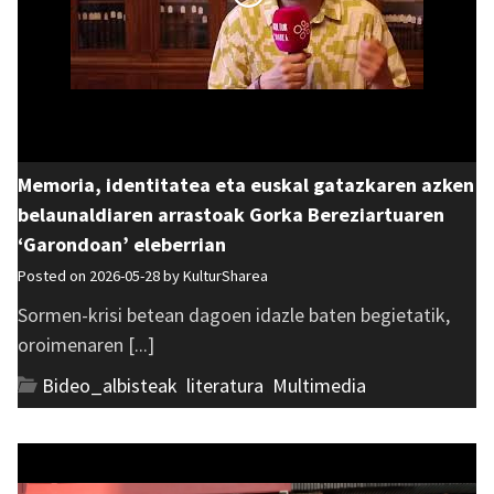
Memoria, identitatea eta euskal gatazkaren azken
belaunaldiaren arrastoak Gorka Bereziartuaren
‘Garondoan’ eleberrian
Posted on 2026-05-28 by
KulturSharea
Sormen-krisi betean dagoen idazle baten begietatik,
oroimenaren [...]
Bideo_albisteak
,
literatura
,
Multimedia