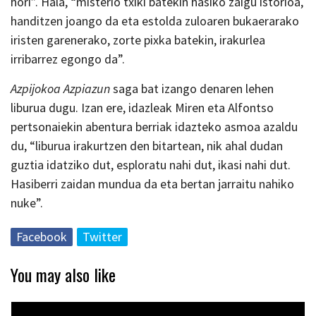
hori”. Hala, “misterio txiki batekin hasiko zaigu istorioa,
handitzen joango da eta estolda zuloaren bukaerarako
iristen garenerako, zorte pixka batekin, irakurlea
irribarrez egongo da”.
Azpijokoa Azpiazun
saga bat izango denaren lehen
liburua dugu. Izan ere, idazleak Miren eta Alfontso
pertsonaiekin abentura berriak idazteko asmoa azaldu
du, “liburua irakurtzen den bitartean, nik ahal dudan
guztia idatziko dut, esploratu nahi dut, ikasi nahi dut.
Hasiberri zaidan mundua da eta bertan jarraitu nahiko
nuke”.
Facebook
Twitter
You may also like