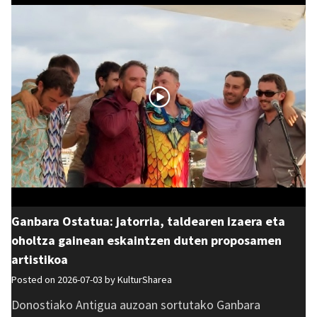
Ganbara Ostatua: jatorria, taldearen izaera eta
oholtza gainean eskaintzen duten proposamen
artistikoa
Posted on 2026-07-03 by
KulturSharea
Donostiako Antigua auzoan sortutako Ganbara