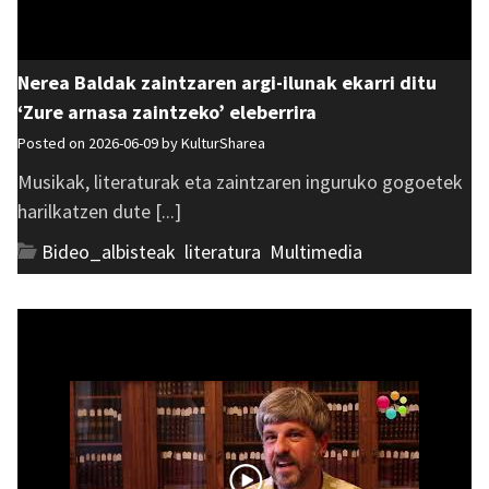
Nerea Baldak zaintzaren argi-ilunak ekarri ditu
‘Zure arnasa zaintzeko’ eleberrira
Posted on 2026-06-09 by
KulturSharea
Musikak, literaturak eta zaintzaren inguruko gogoetek
harilkatzen dute [...]
Bideo_albisteak
,
literatura
,
Multimedia