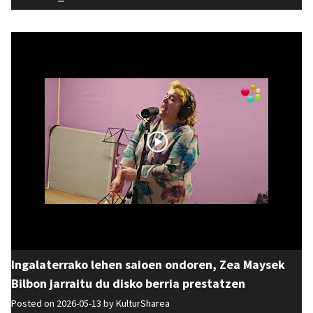
Ingalaterrako lehen saioen ondoren, Zea Maysek
Bilbon jarraitu du disko berria prestatzen
Posted on 2026-05-13 by
KulturSharea