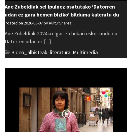
Ane Zubeldiak sei ipuinez osatutako ‘Datorren
udan ez gara hemen biziko’ bilduma kaleratu du
Posted on 2026-05-07 by
KulturSharea
Ane Zubeldiak 2024ko Igartza bekari esker ondu du
Datorren udan ez [...]
Bideo_albisteak
,
literatura
,
Multimedia