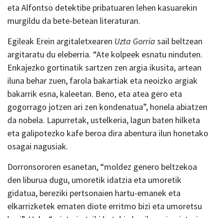
eta Alfontso detektibe pribatuaren lehen kasuarekin
murgildu da bete-betean literaturan.
Egileak Erein argitaletxearen
Uzta Gorria
sail beltzean
argitaratu du eleberria. “Ate kolpeek esnatu ninduten.
Enkajezko gortinatik sartzen zen argia ikusita, artean
iluna behar zuen, farola bakartiak eta neoizko argiak
bakarrik esna, kaleetan. Beno, eta atea gero eta
gogorrago jotzen ari zen kondenatua”, honela abiatzen
da nobela. Lapurretak, ustelkeria, lagun baten hilketa
eta galipotezko kafe beroa dira abentura ilun honetako
osagai nagusiak.
Dorronsororen esanetan, “moldez genero beltzekoa
den liburua dugu, umoretik idatzia eta umoretik
gidatua, bereziki pertsonaien hartu-emanek eta
elkarrizketek ematen diote erritmo bizi eta umoretsu