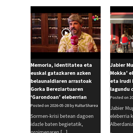
Memoria, identitatea eta
Jabier M
euskal gatazkaren azken
Mokka’ el
belaunaldiaren arrastoak
eta irudi
Gorka Bereziartuaren
lagundu 
‘Garondoan’ eleberrian
Posted on 2
Posted on 2026-05-28 by
KulturSharea
Jabier Mu
Sormen-krisi betean dagoen
eleberria 
idazle baten begietatik,
Alberdania 
oroimenaren [...]