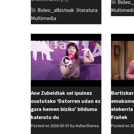
Bideo_
Bideo_albisteak
,
literatura
,
Multimedi
Multimedia
Ane Zubeldiak sei ipuinez
Bortizker
osatutako ‘Datorren udan ez
emakumea
gara hemen biziko’ bilduma
eleberria
kaleratu du
Frailek
Posted on 2026-05-07 by
KulturSharea
Posted on 2