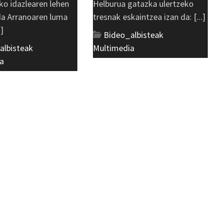
ko idazlearen lehen
Helburua gatazka ulertzeko
 da Arranoaren luma
tresnak eskaintzea izan da: [...]
.]
Bideo_albisteak
,
albisteak
,
Multimedia
a