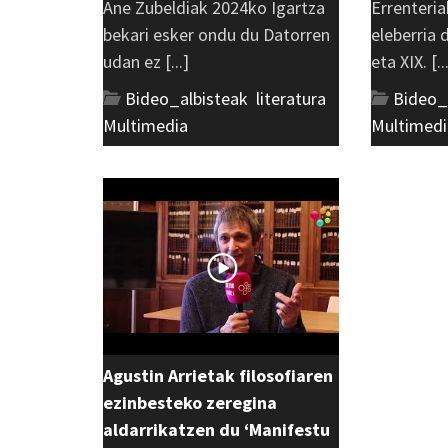
Ane Zubeldiak 2024ko Igartza
Errenteria
bekari esker ondu du Datorren
eleberria
udan ez [...]
eta XIX. [..
Bideo_albisteak
,
literatura
,
Bideo_
Multimedia
Multimedi
Agustin Arrietak filosofiaren
ezinbesteko zeregina
aldarrikatzen du ‘Manifestu