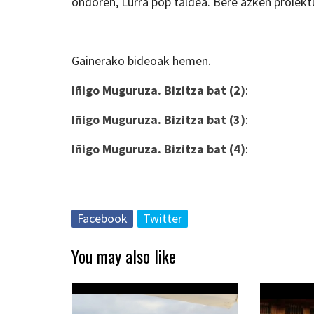
ondoren, Lurra pop taldea. Bere azken proiektu
Gainerako bideoak hemen.
Iñigo Muguruza. Bizitza bat (2)
:
Iñigo Muguruza. Bizitza bat (3)
:
Iñigo Muguruza. Bizitza bat (4)
:
Facebook
Twitter
You may also like