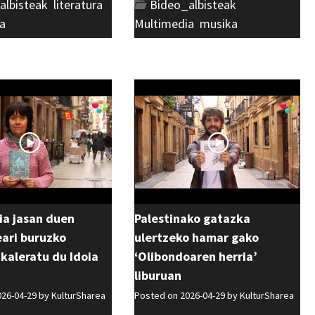
albisteak
,
literatura
,
Bideo_albisteak
,
a
Multimedia
,
musika
ia jasan duen
Palestinako gatazka
ri buruzko
ulertzeko hamar gako
 kaleratu du Idoia
‘Olibondoaren herria’
liburuan
026-04-29 by
KulturSharea
Posted on 2026-04-29 by
KulturSharea