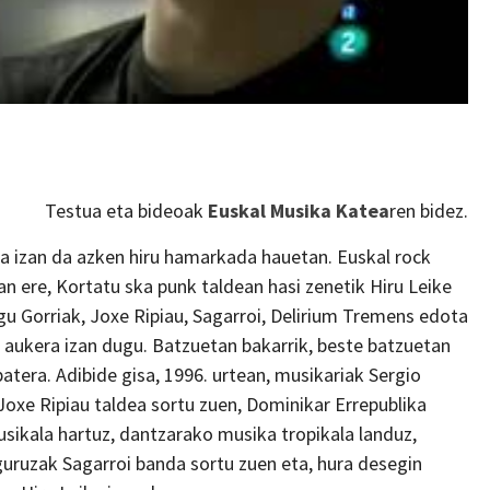
Testua eta bideoak
Euskal Musika Katea
ren bidez.
ria izan da azken hiru hamarkada hauetan. Euskal rock
zan ere, Kortatu ska punk taldean hasi zenetik Hiru Leike
u Gorriak, Joxe Ripiau, Sagarroi, Delirium Tremens edota
 aukera izan dugu. Batzuetan bakarrik, beste batzuetan
batera. Adibide gisa, 1996. urtean, musikariak Sergio
Joxe Ripiau taldea sortu zuen, Dominikar Errepublika
sikala hartuz, dantzarako musika tropikala landuz,
uruzak Sagarroi banda sortu zuen eta, hura desegin