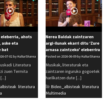
 eleberria, ahots
Nerea Baldak zaintzaren
 aske eta
argi-ilunak ekarri ditu ‘Zure
e bat
arnasa zaintzeko’ eleberrira
026-07-02 by
KulturSharea
Posted on 2026-06-09 by
KulturSharea
uskadi Literatura
Musikak, literaturak eta
azi zuen Termita
zaintzaren inguruko gogoetek
...]
harilkatzen dute [...]
albisteak
,
literatura
,
Bideo_albisteak
,
literatura
,
a
Multimedia