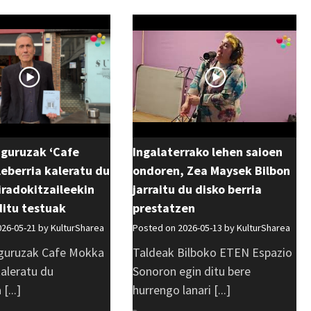
uguruzak ‘Cafe
Ingalaterrako lehen saioen
eberria kaleratu du
ondoren, Zea Maysek Bilbon
 iradokitzaileekin
jarraitu du disko berria
ditu testuak
prestatzen
026-05-21 by
KulturSharea
Posted on 2026-05-13 by
KulturSharea
guruzak Cafe Mokka
Taldeak Bilboko ETEN Espazio
kaleratu du
Sonoron egin ditu bere
[...]
hurrengo lanari [...]