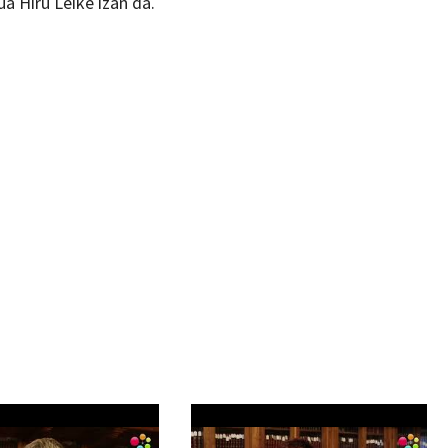
a Hiru Leike izan da.