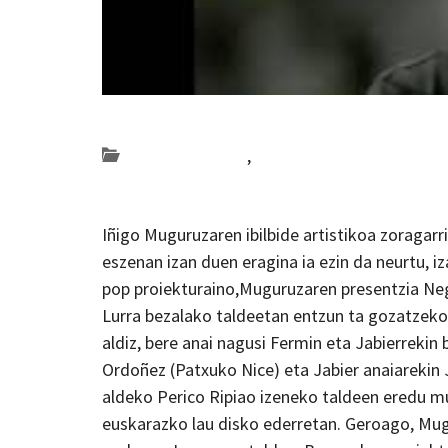
Posted on 2019-09-10 by
KulturSharea
Bideo_albisteak
,
musika
Iñigo Muguruzaren ibilbide artistikoa zoragar
eszenan izan duen eragina ia ezin da neurtu, i
pop proiekturaino,Muguruzaren presentzia Neg
Lurra bezalako taldeetan entzun ta gozatzeko
aldiz, bere anai nagusi Fermin eta Jabierrekin 
Ordoñez (Patxuko Nice) eta Jabier anaiarekin 
aldeko Perico Ripiao izeneko taldeen eredu mu
euskarazko lau disko ederretan. Geroago, Mug