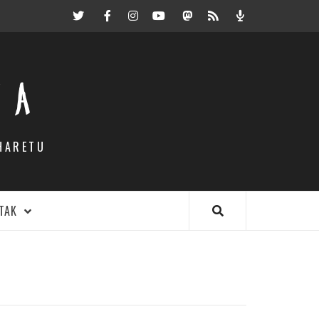
Twitter
Facebook
Instagram
Youtube
Mastodon.eus
RSS
Podcast
EA
HARETU
TAK