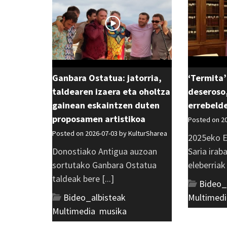
Ganbara Ostatua: jatorria,
‘Termita’
taldearen izaera eta oholtza
deseroso,
gainean eskaintzen duten
errebeld
proposamen artistikoa
Posted on 2
Posted on 2026-07-03 by
KulturSharea
2025eko E
Donostiako Antigua auzoan
Saria irab
sortutako Ganbara Ostatua
eleberriak [
taldeak bere [...]
Bideo_
Bideo_albisteak
,
Multimedi
Multimedia
,
musika