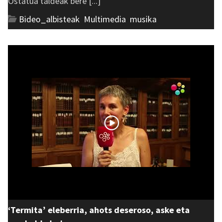
Ostatua taldeak bere [...]
Bideo_albisteak
,
Multimedia
,
musika
‘Termita’ eleberria, ahots deseroso, aske eta