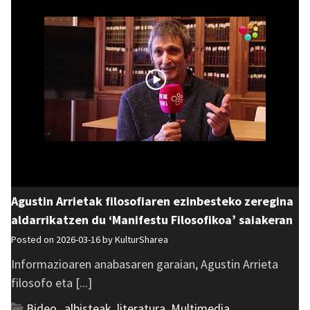
Agustin Arrietak filosofiaren ezinbesteko zeregina
aldarrikatzen du ‘Manifestu Filosofikoa’ saiakeran
Posted on 2026-03-16 by
KulturSharea
Informazioaren anabasaren garaian, Agustin Arrieta
filosofo eta [...]
Bideo_albisteak
,
literatura
,
Multimedia