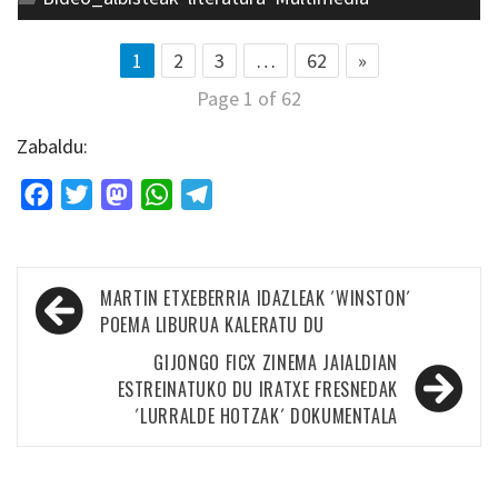
1
2
3
…
62
»
Page 1 of 62
Zabaldu:
Facebook
Twitter
Mastodon
WhatsApp
Telegram
Bidalketetan
MARTIN ETXEBERRIA IDAZLEAK ´WINSTON´
zehar
POEMA LIBURUA KALERATU DU
nabigatu
GIJONGO FICX ZINEMA JAIALDIAN
ESTREINATUKO DU IRATXE FRESNEDAK
´LURRALDE HOTZAK´ DOKUMENTALA