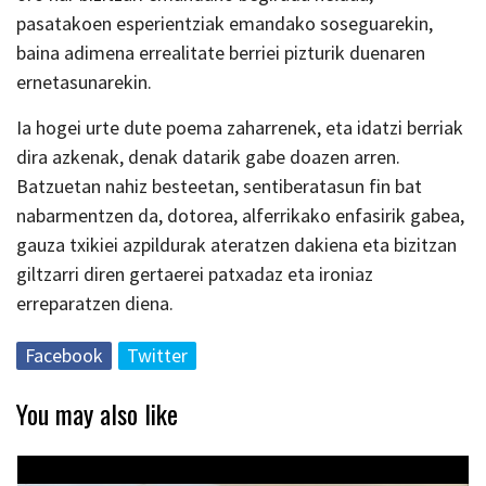
pasatakoen esperientziak emandako soseguarekin,
baina adimena errealitate berriei pizturik duenaren
ernetasunarekin.
Ia hogei urte dute poema zaharrenek, eta idatzi berriak
dira azkenak, denak datarik gabe doazen arren.
Batzuetan nahiz besteetan, sentiberatasun fin bat
nabarmentzen da, dotorea, alferrikako enfasirik gabea,
gauza txikiei azpildurak ateratzen dakiena eta bizitzan
giltzarri diren gertaerei patxadaz eta ironiaz
erreparatzen diena.
Facebook
Twitter
You may also like