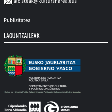
albisteak@kultursharea.eus
Publizitatea
LAGUNTZAILEAK