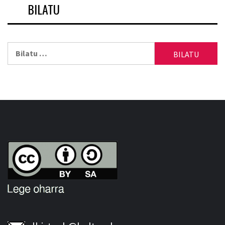
BILATU
Bilatu: