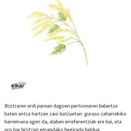
Bizitzaren erdi parean dagoen pertsonaren balantze
baten antza hartzen zaio batzuetan: guraso zaharrekiko
harremana ageri da, alaben erreferentziak ere bai, eta
oro har bizitzari emandako begirada heldua,