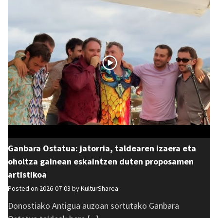
Ganbara Ostatua: jatorria, taldearen izaera eta
oholtza gainean eskaintzen duten proposamen
artistikoa
Posted on 2026-07-03 by
KulturSharea
Donostiako Antigua auzoan sortutako Ganbara