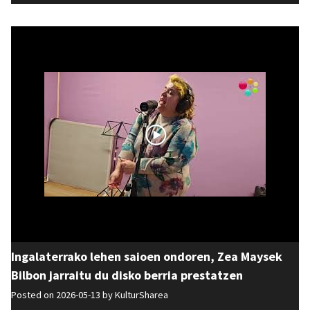
Ingalaterrako lehen saioen ondoren, Zea Maysek
Bilbon jarraitu du disko berria prestatzen
Posted on 2026-05-13 by
KulturSharea