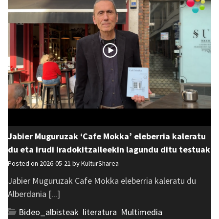
Jabier Muguruzak ‘Cafe Mokka’ eleberria kaleratu
du eta irudi iradokitzaileekin lagundu ditu testuak
Posted on 2026-05-21 by
KulturSharea
Jabier Muguruzak Cafe Mokka eleberria kaleratu du
Alberdania [...]
Bideo_albisteak
,
literatura
,
Multimedia