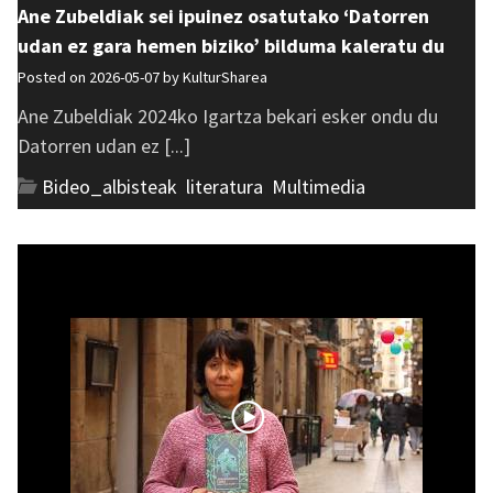
Ane Zubeldiak sei ipuinez osatutako ‘Datorren
udan ez gara hemen biziko’ bilduma kaleratu du
Posted on 2026-05-07 by
KulturSharea
Ane Zubeldiak 2024ko Igartza bekari esker ondu du
Datorren udan ez [...]
Bideo_albisteak
,
literatura
,
Multimedia