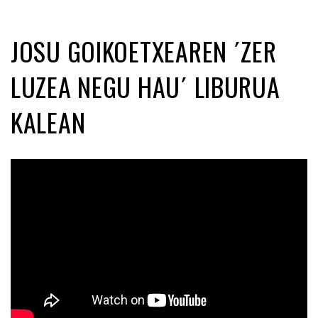
JOSU GOIKOETXEAREN ´ZER
LUZEA NEGU HAU´ LIBURUA
KALEAN