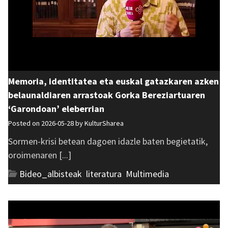
Memoria, identitatea eta euskal gatazkaren azken
belaunaldiaren arrastoak Gorka Bereziartuaren
‘Garondoan’ eleberrian
Posted on 2026-05-28 by
KulturSharea
Sormen-krisi betean dagoen idazle baten begietatik,
oroimenaren [...]
Bideo_albisteak
,
literatura
,
Multimedia