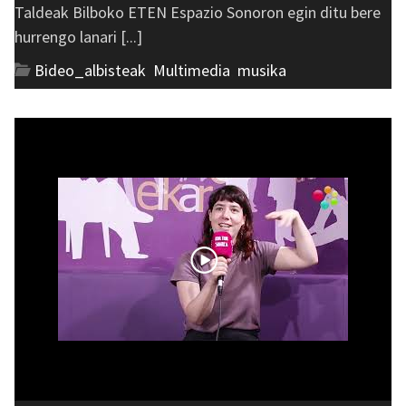
Taldeak Bilboko ETEN Espazio Sonoron egin ditu bere
hurrengo lanari [...]
Bideo_albisteak
,
Multimedia
,
musika