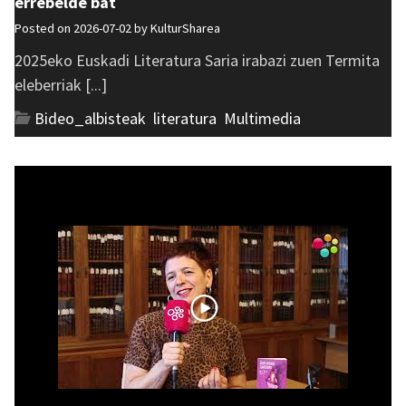
errebelde bat
Posted on 2026-07-02 by
KulturSharea
2025eko Euskadi Literatura Saria irabazi zuen Termita
eleberriak [...]
Bideo_albisteak
,
literatura
,
Multimedia