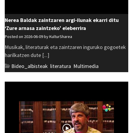
Nerea Baldak zaintzaren argi-ilunak ekarri ditu
‘Zure arnasa zaintzeko’ eleberrira
Posted on 2026-06-09 by
KulturSharea
Musikak, literaturak eta zaintzaren inguruko gogoetek
harilkatzen dute [...]
Bideo_albisteak
,
literatura
,
Multimedia