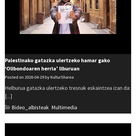
Palestinako gatazka ulertzeko hamar gako
‘Olibondoaren herria’ liburuan
Posted on 2026-04-29 by
KulturSharea
Helburua gatazka ulertzeko tresnak eskaintzea izan da:
[...]
Bideo_albisteak
,
Multimedia