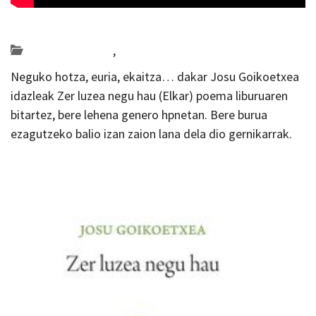
Posted on 2018-10-11 by
KulturSharea
Bideo_albisteak
,
literatura
Neguko hotza, euria, ekaitza… dakar Josu Goikoetxea
idazleak Zer luzea negu hau (Elkar) poema liburuaren
bitartez, bere lehena genero hpnetan. Bere burua
ezagutzeko balio izan zaion lana dela dio gernikarrak.