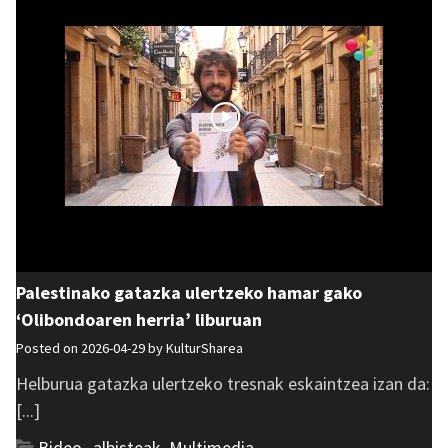
Palestinako gatazka ulertzeko hamar gako
‘Olibondoaren herria’ liburuan
Posted on 2026-04-29 by
KulturSharea
Helburua gatazka ulertzeko tresnak eskaintzea izan da:
[...]
Bideo_albisteak
,
Multimedia