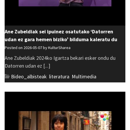
Ane Zubeldiak sei ipuinez osatutako ‘Datorren
udan ez gara hemen biziko’ bilduma kaleratu du
Posted on 2026-05-07 by
KulturSharea
Ane Zubeldiak 2024ko Igartza bekari esker ondu du
Datorren udan ez [...]
Bideo_albisteak
,
literatura
,
Multimedia