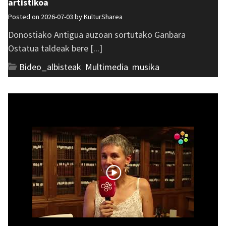
artistikoa
Posted on 2026-07-03 by
KulturSharea
Donostiako Antigua auzoan sortutako Ganbara
Ostatua taldeak bere [...]
Bideo_albisteak
,
Multimedia
,
musika