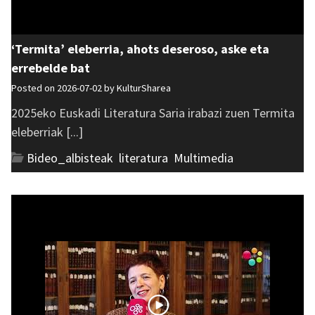
‘Termita’ eleberria, ahots deseroso, aske eta
errebelde bat
Posted on 2026-07-02 by
KulturSharea
2025eko Euskadi Literatura Saria irabazi zuen Termita
eleberriak [...]
Bideo_albisteak
,
literatura
,
Multimedia