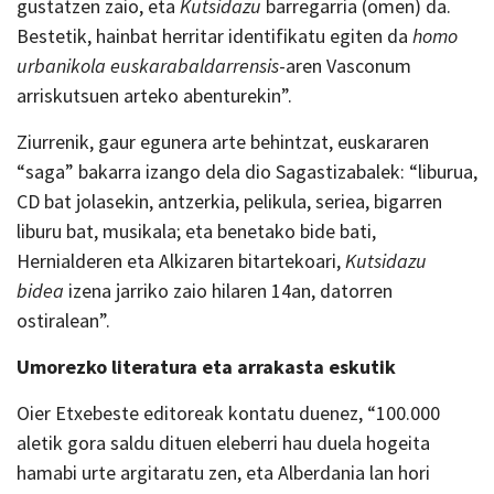
gustatzen zaio, eta
Kutsidazu
barregarria (omen) da.
Bestetik, hainbat herritar identifikatu egiten da
homo
urbanikola euskarabaldarrensis
-aren Vasconum
arriskutsuen arteko abenturekin”.
Ziurrenik, gaur egunera arte behintzat, euskararen
“saga” bakarra izango dela dio Sagastizabalek: “liburua,
CD bat jolasekin, antzerkia, pelikula, seriea, bigarren
liburu bat, musikala; eta benetako bide bati,
Hernialderen eta Alkizaren bitartekoari,
Kutsidazu
bidea
izena jarriko zaio hilaren 14an, datorren
ostiralean”.
Umorezko literatura eta arrakasta eskutik
Oier Etxebeste editoreak kontatu duenez, “100.000
aletik gora saldu dituen eleberri hau duela hogeita
hamabi urte argitaratu zen, eta Alberdania lan hori