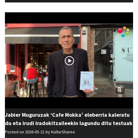
Jabier Muguruzak ‘Cafe Mokka’ eleberria kaleratu
du eta irudi iradokitzaileekin lagundu ditu testuak
Posted on 2026-05-21 by
KulturSharea