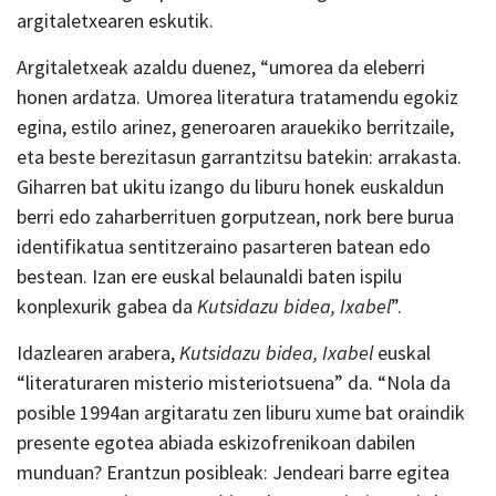
argitaletxearen eskutik.
Argitaletxeak azaldu duenez, “umorea da eleberri
honen ardatza. Umorea literatura tratamendu egokiz
egina, estilo arinez, generoaren arauekiko berritzaile,
eta beste berezitasun garrantzitsu batekin: arrakasta.
Giharren bat ukitu izango du liburu honek euskaldun
berri edo zaharberrituen gorputzean, nork bere burua
identifikatua sentitzeraino pasarteren batean edo
bestean. Izan ere euskal belaunaldi baten ispilu
konplexurik gabea da
Kutsidazu bidea, Ixabel
”.
Idazlearen arabera,
Kutsidazu bidea, Ixabel
euskal
“literaturaren misterio misteriotsuena” da. “Nola da
posible 1994an argitaratu zen liburu xume bat oraindik
presente egotea abiada eskizofrenikoan dabilen
munduan? Erantzun posibleak: Jendeari barre egitea