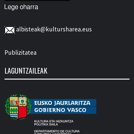
albisteak@kultursharea.eus
Publizitatea
LAGUNTZAILEAK