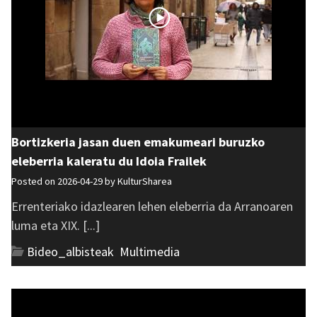
Bortizkeria jasan duen emakumeari buruzko
eleberria kaleratu du Idoia Frailek
Posted on 2026-04-29 by
KulturSharea
Errenteriako idazlearen lehen eleberria da Arranoaren
luma eta XIX. [...]
Bideo_albisteak
,
Multimedia