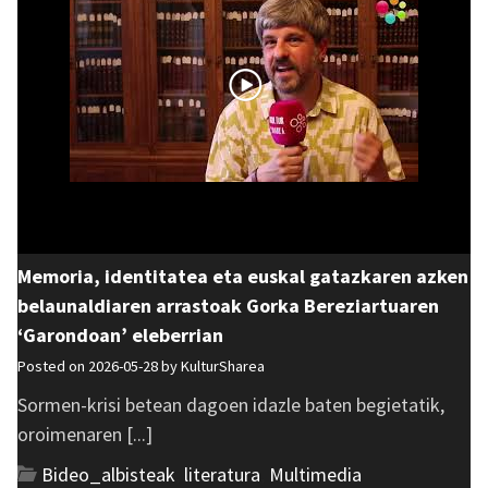
Memoria, identitatea eta euskal gatazkaren azken
belaunaldiaren arrastoak Gorka Bereziartuaren
‘Garondoan’ eleberrian
Posted on 2026-05-28 by
KulturSharea
Sormen-krisi betean dagoen idazle baten begietatik,
oroimenaren [...]
Bideo_albisteak
,
literatura
,
Multimedia