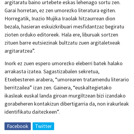
argitaratu baino urtebete eskas lehenago sortu zen.
Garai horretan, ez zen umorezko literatura egiten.
Horregatik, Inazio Mujika Iraolak hitzaurrean dion
bezala, hasieran eskuizkribuari mesfidantzaz begiratu
zioten orduko editoreek. Hala ere, liburuak sortzen
zituen barre eutsiezinak bultzatu zuen argitaletxeak
argitaratzea”.
Inork ez zuen espero umorezko eleberri batek halako
arrakasta izatea. Sagastizabalen sekretua,
Etxebesteren arabera, “umorearen tratamendu literario
berritzailea” izan zen. Gainera, “euskaltegietako
ikasleak euskal landa giroan murgiltzean bizi izandako
gorabeheren kontakizun dibertigarria da, non irakurleak
identifikatu daitezkeen”.
Facebook
Twitter