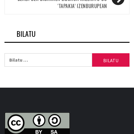
‘TAPAKIA’ IZENBURUPEAN
BILATU
Bilatu: