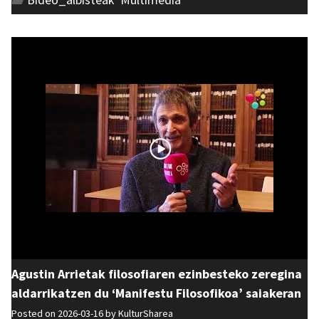
Agustin Arrietak filosofiaren ezinbesteko zeregina
aldarrikatzen du ‘Manifestu Filosofikoa’ saiakeran
Posted on 2026-03-16 by
KulturSharea