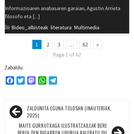
Informazioaren anabasaren garaian, Agustin Arrieta
filosofo eta [...]
Bideo_albisteak
,
literatura
,
Multimedia
1
2
3
…
62
»
Page 1 of 62
Zabaldu:
Facebook
Twitter
Mastodon
WhatsApp
Telegram
Bidalketetan
ZALDUNITA EGUNA TOLOSAN (INAUTERIAK,
zehar
2025)
nabigatu
MAITE GURRUTXAGA ILUSTRATZAILEAK BERE
BEREA DEN BIGARREN LIBURUA KALERATU DU