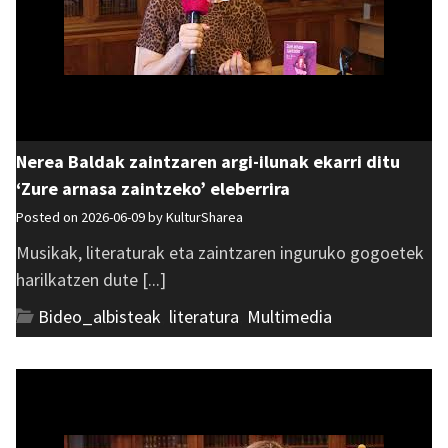
Nerea Baldak zaintzaren argi-ilunak ekarri ditu
‘Zure arnasa zaintzeko’ eleberrira
Posted on 2026-06-09 by
KulturSharea
Musikak, literaturak eta zaintzaren inguruko gogoetek
harilkatzen dute [...]
Bideo_albisteak
,
literatura
,
Multimedia