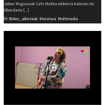
Jabier Muguruzak Cafe Mokka eleberria kaleratu du
Alberdania [...]
Bideo_albisteak
,
literatura
,
Multimedia