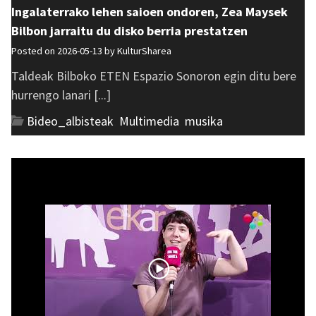
Ingalaterrako lehen saioen ondoren, Zea Maysek
Bilbon jarraitu du disko berria prestatzen
Posted on 2026-05-13 by
KulturSharea
Taldeak Bilboko ETEN Espazio Sonoron egin ditu bere
hurrengo lanari [...]
Bideo_albisteak
,
Multimedia
,
musika