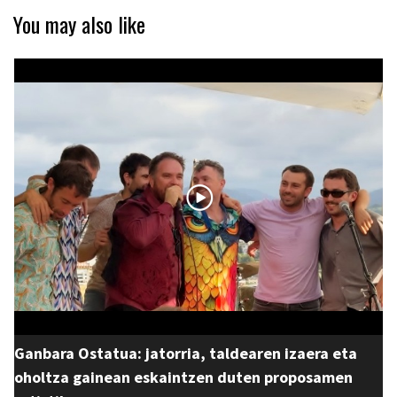
You may also like
Ganbara Ostatua: jatorria, taldearen izaera eta
oholtza gainean eskaintzen duten proposamen