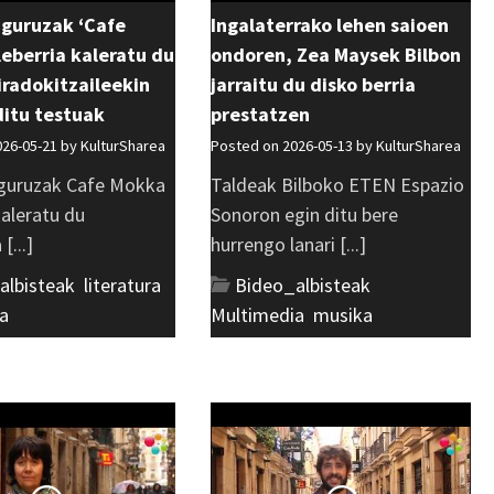
uguruzak ‘Cafe
Ingalaterrako lehen saioen
eberria kaleratu du
ondoren, Zea Maysek Bilbon
 iradokitzaileekin
jarraitu du disko berria
ditu testuak
prestatzen
026-05-21 by
KulturSharea
Posted on 2026-05-13 by
KulturSharea
guruzak Cafe Mokka
Taldeak Bilboko ETEN Espazio
kaleratu du
Sonoron egin ditu bere
[...]
hurrengo lanari [...]
albisteak
,
literatura
,
Bideo_albisteak
,
a
Multimedia
,
musika