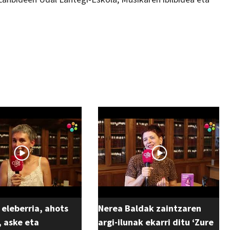
 eleberria, ahots
Nerea Baldak zaintzaren
 aske eta
argi-ilunak ekarri ditu ‘Zure