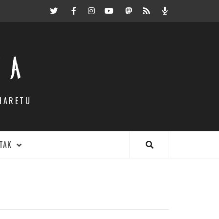
Twitter
Facebook
Instagram
Youtube
Mastodon.eus
RSS
Podcast
EA
HARETU
TAK