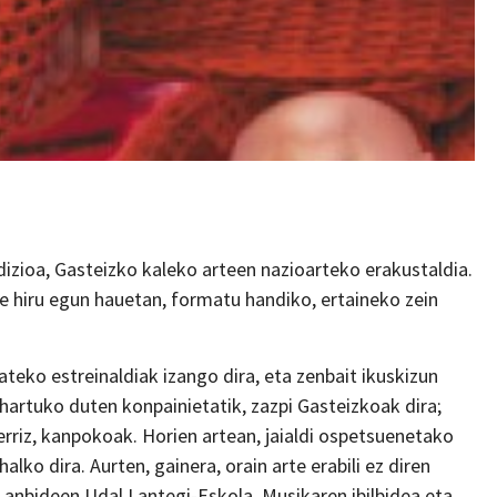
edizioa, Gasteizko kaleko arteen nazioarteko erakustaldia.
e hiru egun hauetan, formatu handiko, ertaineko zein
ateko estreinaldiak izango dira, eta zenbait ikuskizun
 hartuko duten konpainietatik, zazpi Gasteizkoak dira;
rriz, kanpokoak. Horien artean, jaialdi ospetsuenetako
alko dira. Aurten, gainera, orain arte erabili ez diren
 Lanbideen Udal Lantegi-Eskola, Musikaren ibilbidea eta