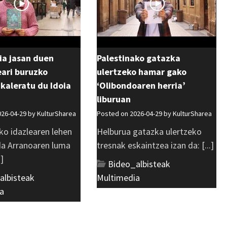
ia jasan duen
Palestinako gatazka
ri buruzko
ulertzeko hamar gako
 kaleratu du Idoia
‘Olibondoaren herria’
liburuan
026-04-29 by
KulturSharea
Posted on 2026-04-29 by
KulturSharea
ko idazlearen lehen
Helburua gatazka ulertzeko
 da Arranoaren luma
tresnak eskaintzea izan da: [...]
.]
Bideo_albisteak
,
albisteak
,
Multimedia
a