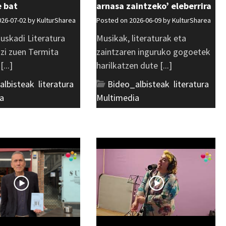
e bat
arnasa zaintzeko’ eleberrira
026-07-02 by
KulturSharea
Posted on 2026-06-09 by
KulturSharea
uskadi Literatura
Musikak, literaturak eta
azi zuen Termita
zaintzaren inguruko gogoetek
...]
harilkatzen dute [...]
albisteak
,
literatura
,
Bideo_albisteak
,
literatura
,
a
Multimedia