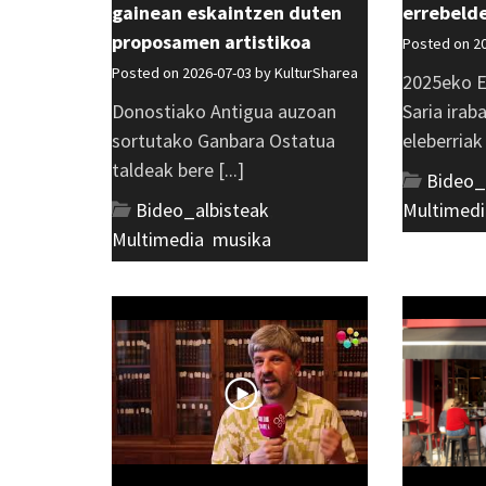
gainean eskaintzen duten
errebeld
proposamen artistikoa
Posted on 2
Posted on 2026-07-03 by
KulturSharea
2025eko E
Donostiako Antigua auzoan
Saria irab
sortutako Ganbara Ostatua
eleberriak [
taldeak bere [...]
Bideo_
Bideo_albisteak
,
Multimedi
Multimedia
,
musika