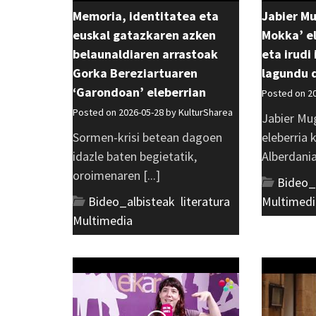
Memoria, identitatea eta
Jabier M
euskal gatazkaren azken
Mokka’ el
belaunaldiaren arrastoak
eta irudi
Gorka Bereziartuaren
lagundu 
‘Garondoan’ eleberrian
Posted on 2
Posted on 2026-05-28 by
KulturSharea
Jabier Mu
Sormen-krisi betean dagoen
eleberria 
idazle baten begietatik,
Alberdania 
oroimenaren [...]
Bideo_
Bideo_albisteak
,
literatura
,
Multimedi
Multimedia