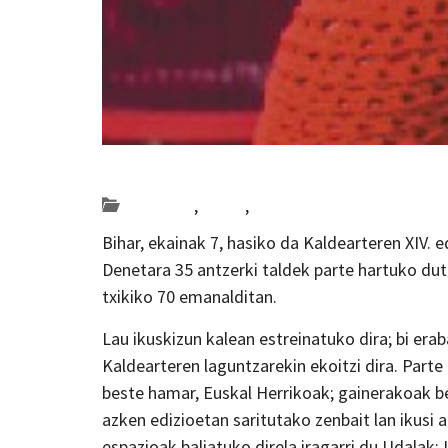
Posted on 2019-06-06 by
KulturSharea
antzerkia
,
Araba
,
Bideo_albisteak
Bihar, ekainak 7, hasiko da Kaldearteren XIV. 
Denetara 35 antzerki taldek parte hartuko dut
txikiko 70 emanalditan.
Lau ikuskizun kalean estreinatuko dira; bi erab
Kaldearteren laguntzarekin ekoitzi dira. Parte
beste hamar, Euskal Herrikoak; gainerakoak be
azken edizioetan saritutako zenbait lan ikusi ah
espazioak baliatuko direla iragarri du Udalak: