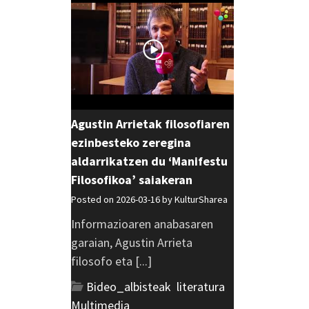
Agustin Arrietak filosofiaren
ezinbesteko zeregina
aldarrikatzen du ‘Manifestu
Filosofikoa’ saiakeran
Posted on 2026-03-16 by
KulturSharea
Informazioaren anabasaren
garaian, Agustin Arrieta
filosofo eta [...]
Bideo_albisteak
,
literatura
,
Multimedia