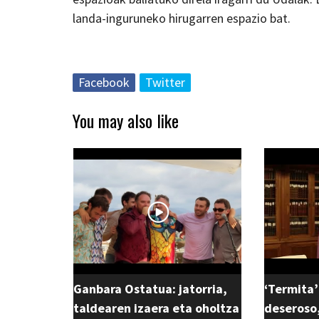
landa-inguruneko hirugarren espazio bat.
Facebook
Twitter
You may also like
Ganbara Ostatua: jatorria,
‘Termita’
taldearen izaera eta oholtza
deseroso,