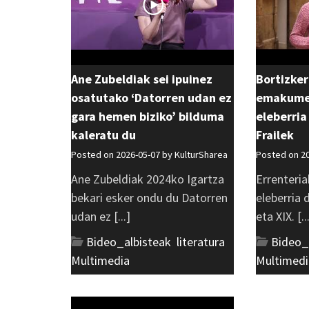
Ane Zubeldiak sei ipuinez
Bortizker
osatutako ‘Datorren udan ez
emakumea
gara hemen biziko’ bilduma
eleberria
kaleratu du
Frailek
Posted on 2026-05-07 by
KulturSharea
Posted on 2
Ane Zubeldiak 2024ko Igartza
Errenteria
bekari esker ondu du Datorren
eleberria
udan ez [...]
eta XIX. [..
Bideo_albisteak
,
literatura
,
Bideo_
Multimedia
Multimedi