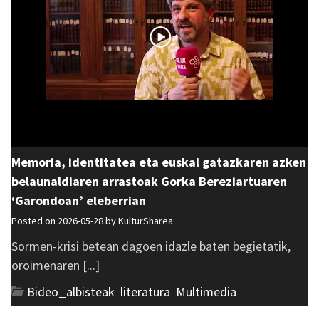
Memoria, identitatea eta euskal gatazkaren azken
belaunaldiaren arrastoak Gorka Bereziartuaren
‘Garondoan’ eleberrian
Posted on 2026-05-28 by
KulturSharea
Sormen-krisi betean dagoen idazle baten begietatik,
oroimenaren [...]
Bideo_albisteak
,
literatura
,
Multimedia