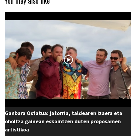
You may also like
Ganbara Ostatua: jatorria, taldearen izaera eta
oholtza gainean eskaintzen duten proposamen
artistikoa