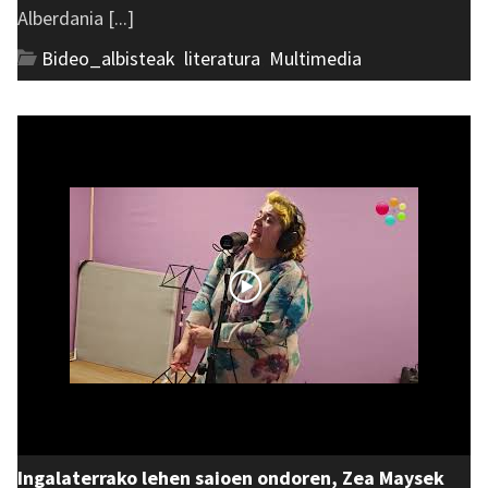
Alberdania [...]
Bideo_albisteak
,
literatura
,
Multimedia
Ingalaterrako lehen saioen ondoren, Zea Maysek