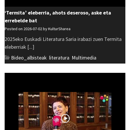
‘Termita’ eleberria, ahots deseroso, aske eta
errebelde bat
Posted on 2026-07-02 by
KulturSharea
2025eko Euskadi Literatura Saria irabazi zuen Termita
eleberriak [...]
Bideo_albisteak
,
literatura
,
Multimedia