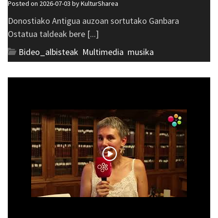
Posted on 2026-07-03 by
KulturSharea
Donostiako Antigua auzoan sortutako Ganbara
Ostatua taldeak bere [...]
Bideo_albisteak
,
Multimedia
,
musika