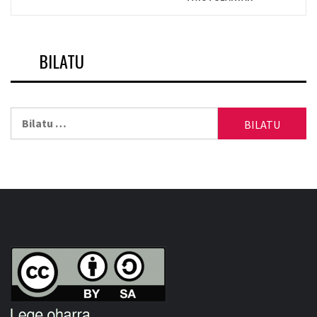
BILATU
Bilatu: