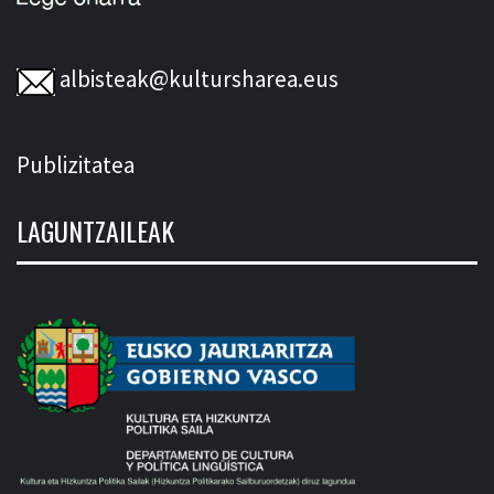
albisteak@kultursharea.eus
Publizitatea
LAGUNTZAILEAK