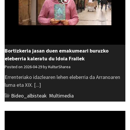
Bortizkeria jasan duen emakumeari buruzko
eleberria kaleratu du Idoia Frailek
Posted on 2026-04-29 by
KulturSharea
Errenteriako idazlearen lehen eleberria da Arranoaren
luma eta XIX. [...]
Bideo_albisteak
,
Multimedia