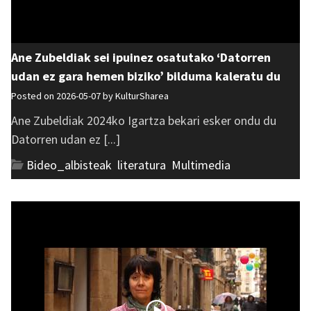
Ane Zubeldiak sei ipuinez osatutako ‘Datorren
udan ez gara hemen biziko’ bilduma kaleratu du
Posted on 2026-05-07 by
KulturSharea
Ane Zubeldiak 2024ko Igartza bekari esker ondu du
Datorren udan ez [...]
Bideo_albisteak
,
literatura
,
Multimedia