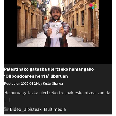
Palestinako gatazka ulertzeko hamar gako
‘Olibondoaren herria’ liburuan
Posted on 2026-04-29 by
KulturSharea
Helburua gatazka ulertzeko tresnak eskaintzea izan da:
[...]
Bideo_albisteak
,
Multimedia