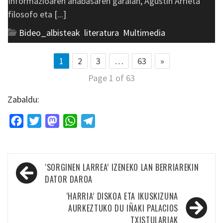
Informazioaren anabasaren garaian, Agustin Arrieta
filosofo eta [...]
Bideo_albisteak
,
literatura
,
Multimedia
1
2
3
…
63
»
Page 1 of 63
Zabaldu:
Facebook
Twitter
Mastodon
WhatsApp
Telegram
Bidalketetan
‘SORGINEN LARREA’ IZENEKO LAN BERRIAREKIN
zehar
DATOR DAROA
nabigatu
‘HARRIA’ DISKOA ETA IKUSKIZUNA
AURKEZTUKO DU IÑAKI PALACIOS
TXISTULARIAK