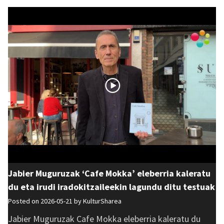
Jabier Muguruzak ‘Cafe Mokka’ eleberria kaleratu
du eta irudi iradokitzaileekin lagundu ditu testuak
Posted on 2026-05-21 by
KulturSharea
Jabier Muguruzak Cafe Mokka eleberria kaleratu du