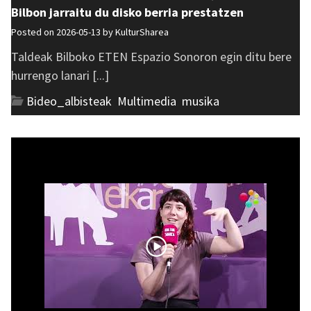
Bilbon jarraitu du disko berria prestatzen
Posted on 2026-05-13 by
KulturSharea
Taldeak Bilboko ETEN Espazio Sonoron egin ditu bere
hurrengo lanari [...]
Bideo_albisteak
,
Multimedia
,
musika