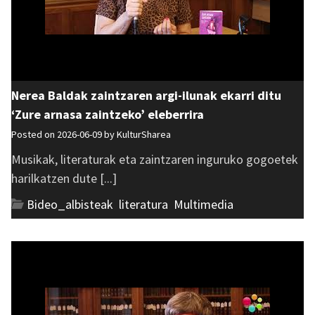
Nerea Baldak zaintzaren argi-ilunak ekarri ditu
‘Zure arnasa zaintzeko’ eleberrira
Posted on 2026-06-09 by
KulturSharea
Musikak, literaturak eta zaintzaren inguruko gogoetek
harilkatzen dute [...]
Bideo_albisteak
,
literatura
,
Multimedia