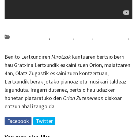
Posted on 2019-09-10 by
KulturSharea
Bideo_albisteak
,
Gipuzkoa
,
musika
,
nabarmenduak
,
Portadan
Benito Lertxundiren
Mirotzak
kantuaren bertsio berri
hau Gratxina Lertxundik eskaini zuen Orion, maiatzaren
4an, Olatz Zugastik eskaini zuen kontzertuan,
Lertxundik berak jotako pianoaz eta musikari taldeaz
lagunduta. Iragarri dutenez, bertsio hau udazken
honetan plazaratuko den
Orion Zuzenenean
diskoan
entzun ahal izango da.
Facebook
Twitter