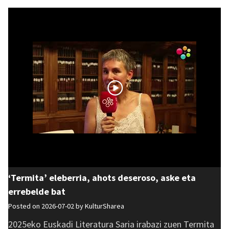
‘Termita’ eleberria, ahots deseroso, aske eta
errebelde bat
Posted on 2026-07-02 by
KulturSharea
2025eko Euskadi Literatura Saria irabazi zuen Termita