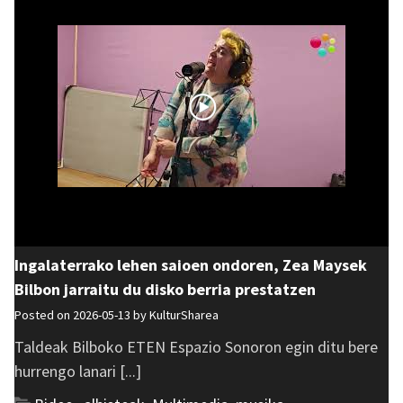
Ingalaterrako lehen saioen ondoren, Zea Maysek
Bilbon jarraitu du disko berria prestatzen
Posted on 2026-05-13 by
KulturSharea
Taldeak Bilboko ETEN Espazio Sonoron egin ditu bere
hurrengo lanari [...]