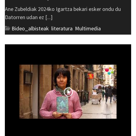
Ane Zubeldiak 2024ko Igartza bekari esker ondu du
Datorren udan ez [...]
Bideo_albisteak
,
literatura
,
Multimedia