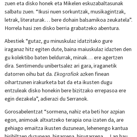
zuen eta disko honek eta Mikelen eskuzabaltasunak
salbatu zuen. “Ikusi nuen sorkuntzak, musikagintzak,
letrak, literaturak… bere dohain balsamikoa zeukatela”.
Horrela hasi zen disko berria grabatzeko abentura.
Abestiek “gutaz, gu minuskulaz idatzitako gure
iraganaz hitz egiten dute, baina maiuskulaz idazten den
gu kolektibo baten beldurrak, minak… ere agertzen
dira. Sentimendu unibertsalez ari gara, iraganetik
datorren oihu bat da.
Ekografiak
azken finean
oihartzunen irakurketa bat da eta ikusten dugu
entzuleak disko honekin bere bizitzako errepasoa ere
egin dezakela”, adierazi du Serranok.
Gorosabelentzat “sormena, nahiz eta beti hor azpian
egon, animoak altxatzeko terapia ona izaten da, are
gehiago emaitza ikusten duzunean, lehenengo kantua
biribiltzen duzunean, bigarrena, hirugarrena… Lan hau