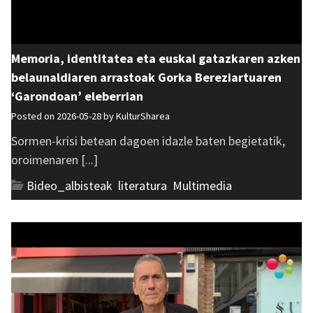
Memoria, identitatea eta euskal gatazkaren azken
belaunaldiaren arrastoak Gorka Bereziartuaren
‘Garondoan’ eleberrian
Posted on 2026-05-28 by
KulturSharea
Sormen-krisi betean dagoen idazle baten begietatik,
oroimenaren [...]
Bideo_albisteak
,
literatura
,
Multimedia