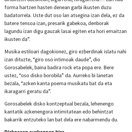
forma hartzen hasten denean garbi ikusten duzu
badatorrela. Uste dut oso lan atsegina izan dela, ez da
batere tensoa izan, presarik gabekoa, denborak
lagundu izan digu gauzak lasai egiten eta hori emaitzan
ikusten da”.
Musika estiloari dagokionez, giro ezberdinak islatu nahi
izan dituzte, “giro oso intimoak daude”, dio
Gorosabelek, baina badira rock eta popa ere. Bere
ustez, “oso disko borobila” da. Aurreko bi lanetan
bezala, “azken kanta poema musikatu bat da eta
ikaragarri geratu da”.
Gorosabelek disko kontzeptual bezala, lehenengo
kantatik azkenengora intimitatean edo behintzat
bakarrik entzuteko lan bat dela ere nabarmendu du.
Diskoaren aurkezpen bira