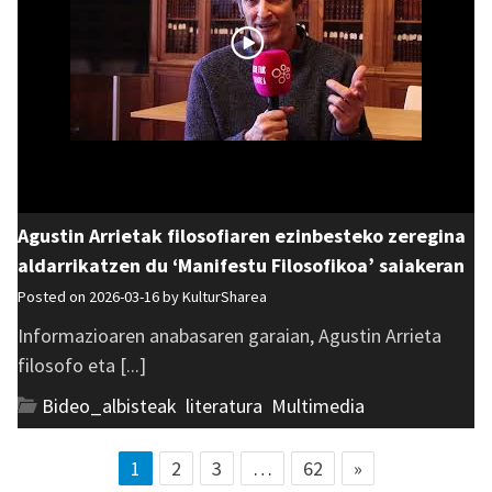
Agustin Arrietak filosofiaren ezinbesteko zeregina
aldarrikatzen du ‘Manifestu Filosofikoa’ saiakeran
Posted on 2026-03-16 by
KulturSharea
Informazioaren anabasaren garaian, Agustin Arrieta
filosofo eta [...]
Bideo_albisteak
,
literatura
,
Multimedia
1
2
3
…
62
»