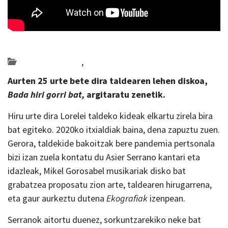
Posted on 2022-10-14 by
KulturSharea
Bideo_albisteak
,
musika
Aurten 25 urte bete dira taldearen lehen diskoa,
Bada hiri gorri bat,
argitaratu zenetik.
Hiru urte dira Lorelei taldeko kideak elkartu zirela bira
bat egiteko. 2020ko itxialdiak baina, dena zapuztu zuen.
Gerora, taldekide bakoitzak bere pandemia pertsonala
bizi izan zuela kontatu du Asier Serrano kantari eta
idazleak, Mikel Gorosabel musikariak disko bat
grabatzea proposatu zion arte, taldearen hirugarrena,
eta gaur aurkeztu dutena
Ekografiak
izenpean.
Serranok aitortu duenez, sorkuntzarekiko neke bat