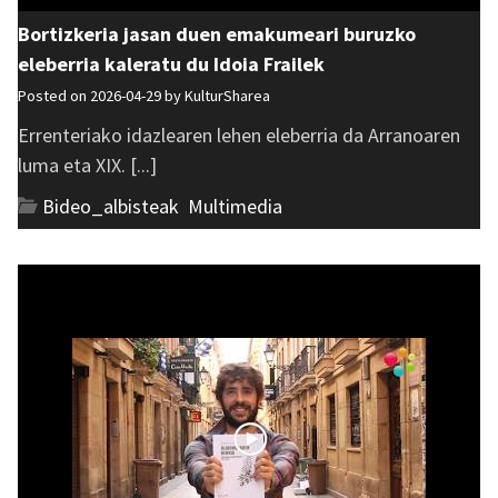
Bortizkeria jasan duen emakumeari buruzko
eleberria kaleratu du Idoia Frailek
Posted on 2026-04-29 by
KulturSharea
Errenteriako idazlearen lehen eleberria da Arranoaren
luma eta XIX. [...]
Bideo_albisteak
,
Multimedia