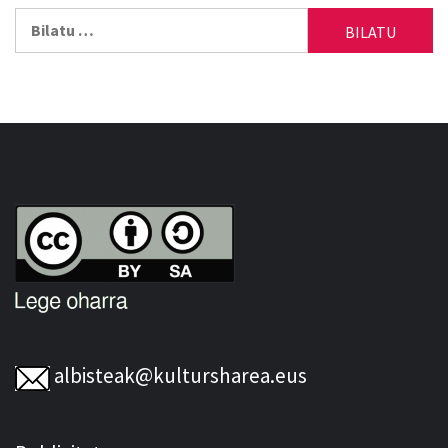
Bilatu:
albisteak@kultursharea.eus