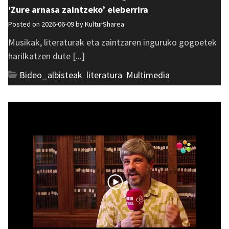
‘Zure arnasa zaintzeko’ eleberrira
Posted on 2026-06-09 by
KulturSharea
Musikak, literaturak eta zaintzaren inguruko gogoetek
harilkatzen dute [...]
Bideo_albisteak
,
literatura
,
Multimedia