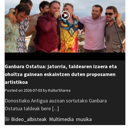
Ganbara Ostatua: jatorria, taldearen izaera eta
oholtza gainean eskaintzen duten proposamen
artistikoa
Posted on 2026-07-03 by
KulturSharea
Donostiako Antigua auzoan sortutako Ganbara
Ostatua taldeak bere [...]
Bideo_albisteak
,
Multimedia
,
musika