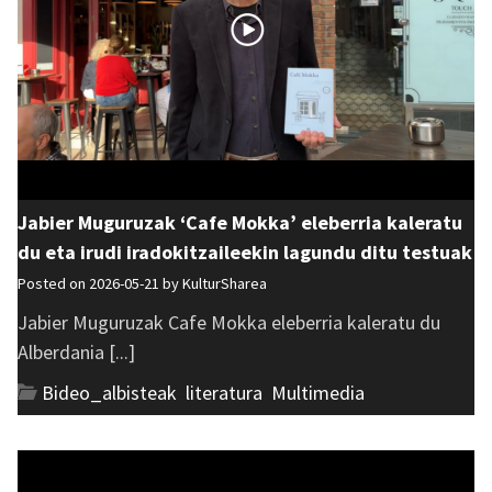
Jabier Muguruzak ‘Cafe Mokka’ eleberria kaleratu
du eta irudi iradokitzaileekin lagundu ditu testuak
Posted on 2026-05-21 by
KulturSharea
Jabier Muguruzak Cafe Mokka eleberria kaleratu du
Alberdania [...]
Bideo_albisteak
,
literatura
,
Multimedia