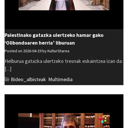
Palestinako gatazka ulertzeko hamar gako
‘Olibondoaren herria’ liburuan
Posted on 2026-04-29 by
KulturSharea
Helburua gatazka ulertzeko tresnak eskaintzea izan da:
[...]
Bideo_albisteak
,
Multimedia