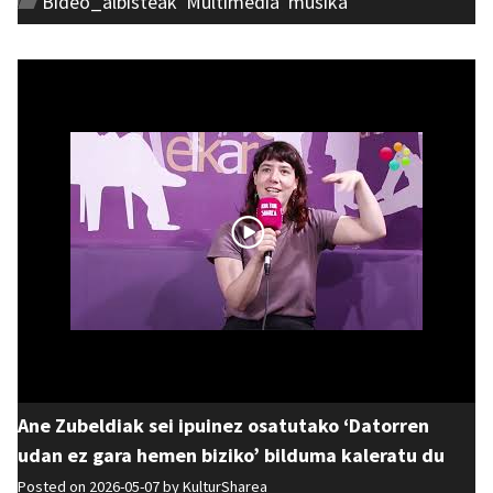
Bideo_albisteak
,
Multimedia
,
musika
Ane Zubeldiak sei ipuinez osatutako ‘Datorren
udan ez gara hemen biziko’ bilduma kaleratu du
Posted on 2026-05-07 by
KulturSharea