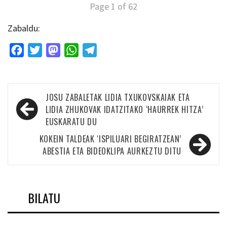
Page 1 of 62
Zabaldu:
Facebook
Twitter
Mastodon
WhatsApp
Telegram
Bidalketetan
JOSU ZABALETAK LIDIA TXUKOVSKAIAK ETA
zehar
LIDIA ZHUKOVAK IDATZITAKO ‘HAURREK HITZA’
EUSKARATU DU
nabigatu
KOKEIN TALDEAK ‘ISPILUARI BEGIRATZEAN’
ABESTIA ETA BIDEOKLIPA AURKEZTU DITU
BILATU