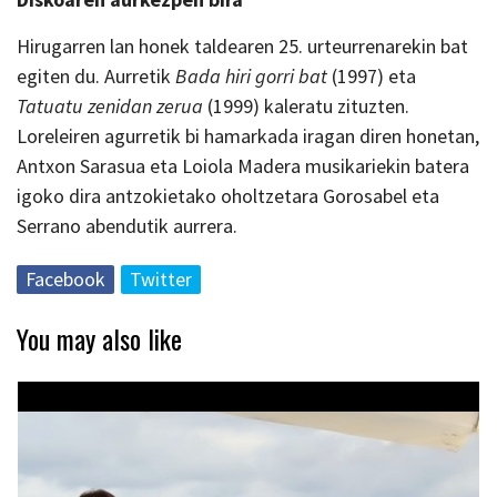
Hirugarren lan honek taldearen 25. urteurrenarekin bat
egiten du. Aurretik
Bada hiri gorri bat
(1997) eta
Tatuatu zenidan zerua
(1999) kaleratu zituzten.
Loreleiren agurretik bi hamarkada iragan diren honetan,
Antxon Sarasua eta Loiola Madera musikariekin batera
igoko dira antzokietako oholtzetara Gorosabel eta
Serrano abendutik aurrera.
Facebook
Twitter
You may also like