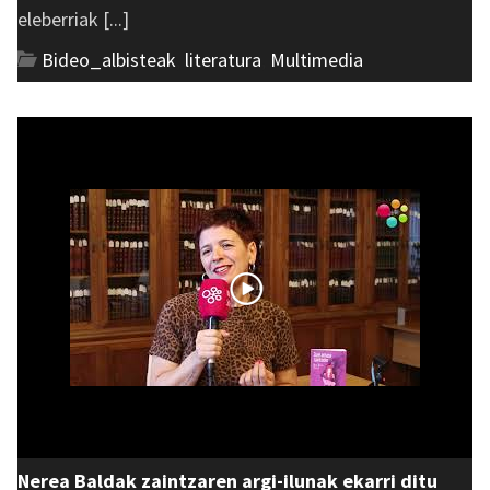
eleberriak [...]
Bideo_albisteak
,
literatura
,
Multimedia
Nerea Baldak zaintzaren argi-ilunak ekarri ditu