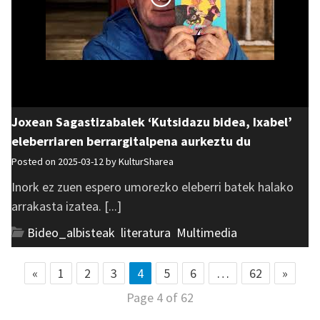
Joxean Sagastizabalek ‘Kutsidazu bidea, Ixabel’
eleberriaren berrargitalpena aurkeztu du
Posted on 2025-03-12 by
KulturSharea
Inork ez zuen espero umorezko eleberri batek halako
arrakasta izatea. [...]
Bideo_albisteak
,
literatura
,
Multimedia
«
1
2
3
4
5
6
…
62
»
Page 4 of 62