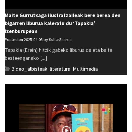
Maite Gurrutxaga ilustratzaileak bere berea den
bigarren liburua kaleratu du ‘Tapakia’
izenburupean
Posted on 2025-04-03 by
KulturSharea
Tapakia (Erein) hitzik gabeko liburua da eta baita
besteenganako [...]
Bideo_albisteak
,
literatura
,
Multimedia