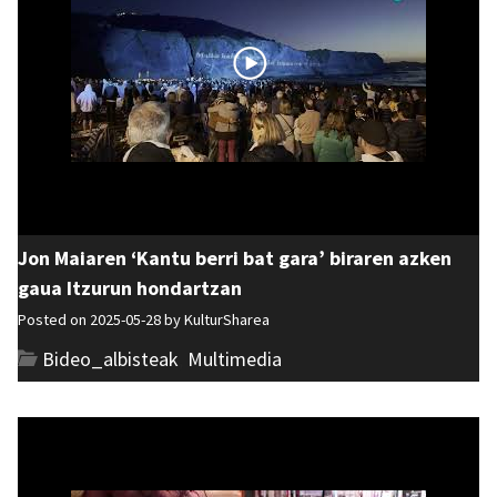
Jon Maiaren ‘Kantu berri bat gara’ biraren azken
gaua Itzurun hondartzan
Posted on 2025-05-28 by
KulturSharea
Bideo_albisteak
,
Multimedia