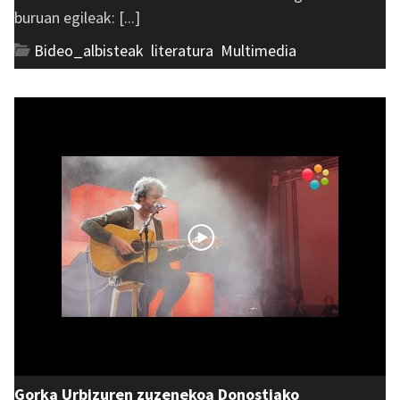
buruan egileak: [...]
Bideo_albisteak
,
literatura
,
Multimedia
Gorka Urbizuren zuzenekoa Donostiako