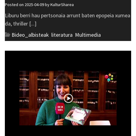
Posted on 2025-04-09 by
KulturSharea
Liburu berri hau pertsonaia arrunt baten epopeia xumea
da, thriller [...]
Bideo_albisteak
,
literatura
,
Multimedia