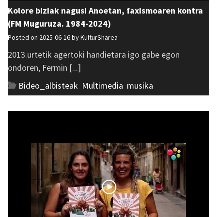
Kolore biziak nagusi Anoetan, faxismoaren kontra
(FM Muguruza. 1984-2024)
Posted on 2025-06-16 by
KulturSharea
2013.urtetik agertoki handietara igo gabe egon
ondoren, Fermin [...]
Bideo_albisteak
,
Multimedia
,
musika