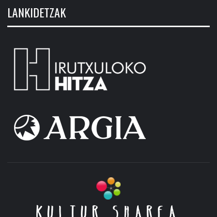
LANKIDETZAK
KULTUR SHAREA