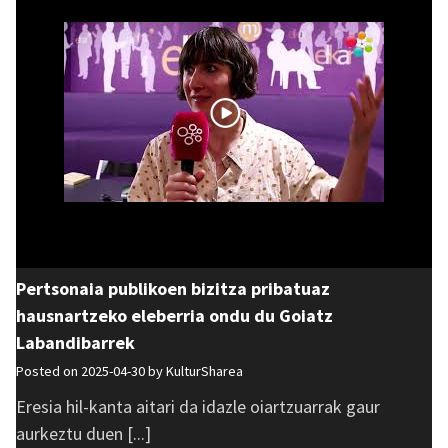
Pertsonaia publikoen bizitza pribatuaz
hausnartzeko eleberria ondu du Goiatz
Labandibarrek
Posted on 2025-04-30 by
KulturSharea
Eresia hil-kanta aitari da idazle oiartzuarrak gaur
aurkeztu duen [...]