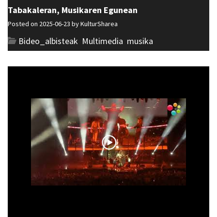
Tabakaleran, Musikaren Egunean
Posted on 2025-06-23 by
KulturSharea
Bideo_albisteak
,
Multimedia
,
musika