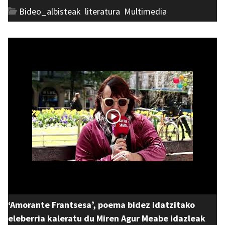
Bideo_albisteak
,
literatura
,
Multimedia
‘Amorante Frantsesa’, poema bidez idatzitako
eleberria kaleratu du Miren Agur Meabe idazleak