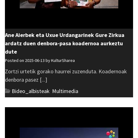
Ane Aierbek eta Uxue Urdangarinek Gure Zirkua
ardatz duen denbora-pasa koadernoa aurkeztu
dute
Posted on 2025-06-13 by
KulturSharea
Zortzi urtetik gorako haurrei zuzenduta. Koadernoak
denbora pasez [...]
Bideo_albisteak
,
Multimedia