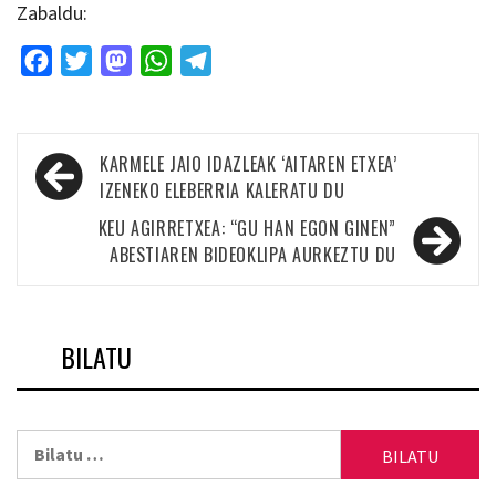
Zabaldu:
Facebook
Twitter
Mastodon
WhatsApp
Telegram
Bidalketetan
KARMELE JAIO IDAZLEAK ‘AITAREN ETXEA’
zehar
IZENEKO ELEBERRIA KALERATU DU
nabigatu
KEU AGIRRETXEA: “GU HAN EGON GINEN”
ABESTIAREN BIDEOKLIPA AURKEZTU DU
BILATU
Bilatu: