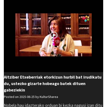
Aitziber Etxeberriak etorkizun hurbil bat irudikatu
du, ustezko gizarte hobeago batek dituen
gabeziekin
Posted on 2025-06-25 by
KulturSharea
Nobela hau idazterako orduan bi kezka nagusi izan ditu