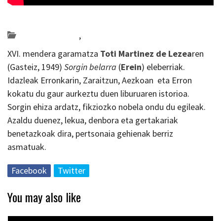
Posted on 2019-11-14 by
KulturSharea
Bideo_albisteak
,
literatura
XVI. mendera garamatza
Toti Martinez de Lezea
ren
(Gasteiz, 1949)
Sorgin belarra
(
Erein
) eleberriak.
Idazleak Erronkarin, Zaraitzun, Aezkoan eta Erron
kokatu du gaur aurkeztu duen liburuaren istorioa.
Sorgin ehiza ardatz, fikziozko nobela ondu du egileak.
Azaldu duenez, lekua, denbora eta gertakariak
benetazkoak dira, pertsonaia gehienak berriz
asmatuak.
Facebook
Twitter
You may also like