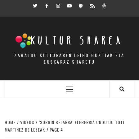
Skip
Twitter
Facebook
Instagram
Youtube
Mastodon.eus
RSS
Podcast
to
content
KULTUR SHAREA
ZABALDU KULTURAREN LEIHO GUZTIAK ETA
EUSKARAZ SHARETU
Primary
Menu
HOME
VIDEOS
‘SORGIN BELARRA’ ELEBERRIA ONDU DU TOTI
MARTINEZ DE LEZEAK
PAGE 4