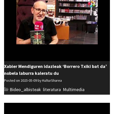
Xabier Mendiguren idazleak ‘Borrero Txiki bat da’
nobela laburra kaleratu du
Posted on 2025-05-09 by
KulturSharea
Bideo_albisteak
,
literatura
,
Multimedia