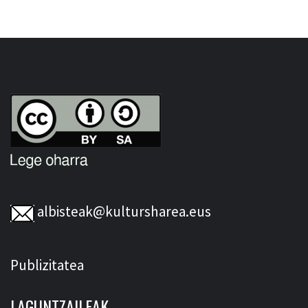
albisteak@kultursharea.eus
Publizitatea
LAGUNTZAILEAK