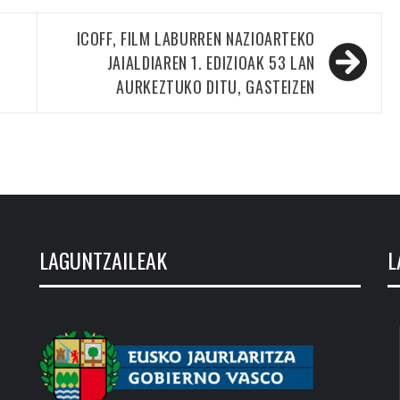
ICOFF, FILM LABURREN NAZIOARTEKO
JAIALDIAREN 1. EDIZIOAK 53 LAN
AURKEZTUKO DITU, GASTEIZEN
LAGUNTZAILEAK
L