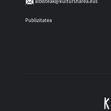
albisteak@kultursharea.eus
Publizitatea