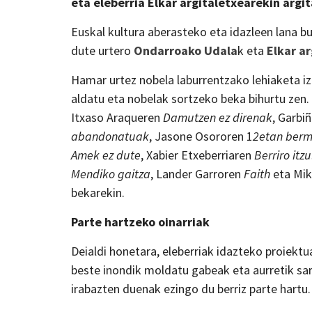
eta eleberria Elkar argitaletxearekin argi
Euskal kultura aberasteko eta idazleen lana b
dute urtero
Ondarroako Udala
k eta
Elkar a
Hamar urtez nobela laburrentzako lehiaketa i
aldatu eta nobelak sortzeko beka bihurtu zen.
Itxaso Araqueren
Damutzen ez direnak
, Garbi
abandonatuak
, Jasone Osororen 1
2etan ber
Amek ez dute
, Xabier Etxeberriaren
Berriro itzu
Mendiko gaitza
, Lander Garroren
Faith
eta Mik
bekarekin.
Parte hartzeko oinarriak
Deialdi honetara, eleberriak idazteko proiektu
beste inondik moldatu gabeak eta aurretik sari
irabazten duenak ezingo du berriz parte hartu.