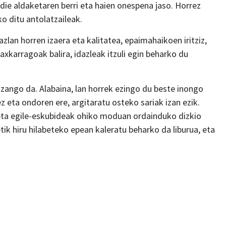
die aldaketaren berri eta haien onespena jaso. Horrez
o ditu antolatzaileak.
zlan horren izaera eta kalitatea, epaimahaikoen iritziz,
karragoak balira, idazleak itzuli egin beharko du
izango da. Alabaina, lan horrek ezingo du beste inongo
ez eta ondoren ere, argitaratu osteko sariak izan ezik.
 eta egile-eskubideak ohiko moduan ordainduko dizkio
k hiru hilabeteko epean kaleratu beharko da liburua, eta