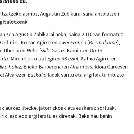
taratuko du.
ultzatzeko asmoz, Augustin Zubikarai saria antolatzen
rgitaletxea
k.
zan zen Agustin Zubikarai beka, baina 2010ean formatuz
 Ordutik, Joxean Agirreren
Zwei Frauen
(
Bi emakume
),
ñe Ubedaren
Hobe isilik
, Garazi Kamioren
Orube
muta
, Miren Gorrotxategiren
33 ezkil
, Katixa Agirreren
liko balitz
, Eneko Barberenaren
Afrikaners
, Idoia Garcesen
el Alvarezen
Euskalia
lanak saritu eta argitaratu dituzte
ak aurkez litezke, jatorrizkoak eta euskaraz sortuak,
rik jaso edo argitaratu ez direnak. Beka hau behin