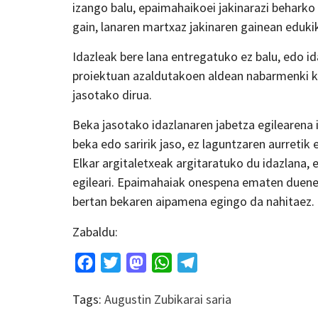
izango balu, epaimahaikoei jakinarazi beharko 
gain, lanaren martxaz jakinaren gainean edukik
Idazleak bere lana entregatuko ez balu, edo ida
proiektuan azaldutakoen aldean nabarmenki kax
jasotako dirua.
Beka jasotako idazlanaren jabetza egilearena 
beka edo saririk jaso, ez laguntzaren aurretik 
Elkar argitaletxeak argitaratuko du idazlana,
egileari. Epaimahaiak onespena ematen dueneti
bertan bekaren aipamena egingo da nahitaez.
Zabaldu:
Facebook
Twitter
Mastodon
WhatsApp
Telegram
Tags:
Augustin Zubikarai saria