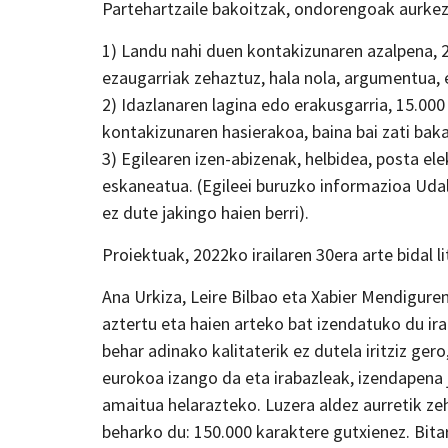
Partehartzaile bakoitzak, ondorengoak aurkez
1) Landu nahi duen kontakizunaren azalpena, 2
ezaugarriak zehaztuz, hala nola, argumentua, eg
2) Idazlanaren lagina edo erakusgarria, 15.000
kontakizunaren hasierakoa, baina bai zati bak
3) Egilearen izen-abizenak, helbidea, posta el
eskaneatua. (Egileei buruzko informazioa Uda
ez dute jakingo haien berri).
Proiektuak, 2022ko irailaren 30era arte bidal
Ana Urkiza, Leire Bilbao eta Xabier Mendigur
aztertu eta haien arteko bat izendatuko du ir
behar adinako kalitaterik ez dutela iritziz ge
eurokoa izango da eta irabazleak, izendapena 
amaitua helarazteko. Luzera aldez aurretik zeh
beharko du: 150.000 karaktere gutxienez. Bita