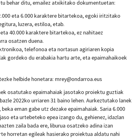
tu behar ditu, emailez atxikitako dokumentuetan:
.000 eta 6.000 karaktere bitartekoa, egoki iritzitako
itura, luzera, estiloa, etab.
 eta 40.000 karaktere bitartekoa, ez nahitaez
arra osatzen duena.
ektronikoa, telefonoa eta nortasun agiriaren kopia
lak gordeko du erabakia hartu arte, eta epaimahaikoek
 litezke helbide honetara: mrey@ondarroa.eus
enek osatutako epaimahaiak jasotako proiektu guztiak
abazle 2022ko urriaren 31 baino lehen. Aurkeztutako lanek
ro, beka eman gabe utz dezake epaimahaiak. Saria 6.000
jaso eta urtebeteko epea izango du, gehienez, idazlan
azten zaila bada ere, liburua osatzeko adina izan
rte horretan egileak hasierako proiektua aldatu nahi