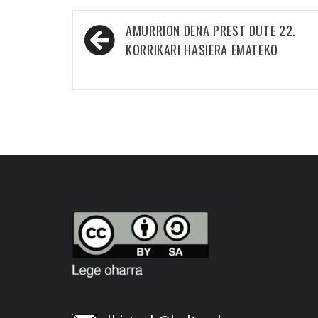
Bidalketetan
AMURRION DENA PREST DUTE 22.
zehar
KORRIKARI HASIERA EMATEKO
nabigatu