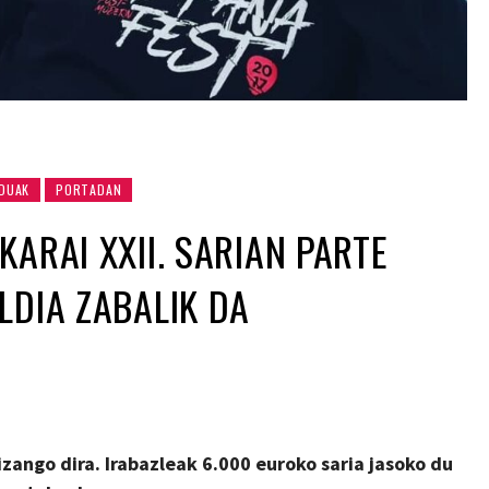
DUAK
PORTADAN
KARAI XXII. SARIAN PARTE
LDIA ZABALIK DA
 izango dira. Irabazleak 6.000 euroko saria jasoko du