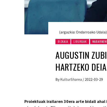
(argazkia: Ondarroako Udala)
BIZKAIA
LIBURUAK
NABARMEN
AUGUSTIN ZUBI
HARTZEKO DEIA
By
KulturSharea
/
2022-03-29
Proiektuak irailaren 30era arte bidali ahal