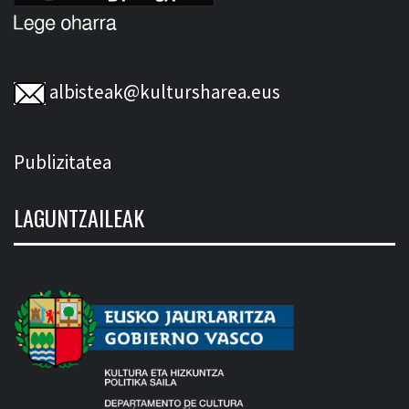
albisteak@kultursharea.eus
Publizitatea
LAGUNTZAILEAK