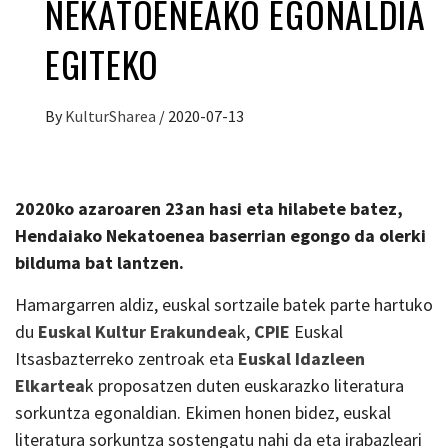
NEKATOENEAKO EGONALDIA
EGITEKO
By
KulturSharea
/
2020-07-13
2020ko azaroaren 23an hasi eta hilabete batez,
Hendaiako Nekatoenea baserrian egongo da olerki
bilduma bat lantzen.
Hamargarren aldiz, euskal sortzaile batek parte hartuko
du
Euskal Kultur Erakundea
k,
CPIE
Euskal
Itsasbazterreko zentroak eta
Euskal Idazleen
Elkartea
k proposatzen duten euskarazko literatura
sorkuntza egonaldian. Ekimen honen bidez, euskal
literatura sorkuntza sostengatu nahi da eta irabazleari