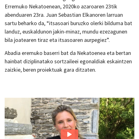
Erremuko Nekatoenean, 2020ko azaroaren 23tik
abenduaren 23ra. Juan Sebastian Elkanoren larruan
sartu beharko da, “itsasoari buruzko olerki bilduma bat
landuz, euskaldunon jakin-minaz, mundu ezezagunen
bila joatearen tiraz eta itsasoaren aurpegiez”.
Abadia eremuko baserri bat da Nekatoenea eta bertan
hainbat diziplinatako sortzaileei egonaldiak eskaintzen
zaizkie, beren proiektuak gara ditzaten.