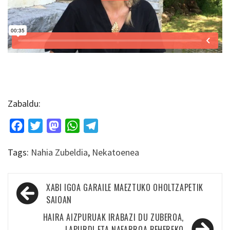
Zabaldu:
Facebook
Twitter
Mastodon
WhatsApp
Telegram
Tags:
Nahia Zubeldia
,
Nekatoenea
Bidalketetan
XABI IGOA GARAILE MAEZTUKO OHOLTZAPETIK
zehar
SAIOAN
nabigatu
HAIRA AIZPURUAK IRABAZI DU ZUBEROA,
LAPURDI ETA NAFARROA BEHEREKO