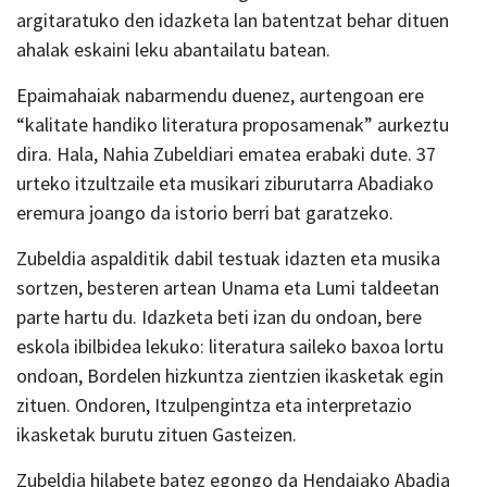
argitaratuko den idazketa lan batentzat behar dituen
ahalak eskaini leku abantailatu batean.
Epaimahaiak nabarmendu duenez, aurtengoan ere
“kalitate handiko literatura proposamenak” aurkeztu
dira. Hala, Nahia Zubeldiari ematea erabaki dute. 37
urteko itzultzaile eta musikari ziburutarra Abadiako
eremura joango da istorio berri bat garatzeko.
Zubeldia aspalditik dabil testuak idazten eta musika
sortzen, besteren artean Unama eta Lumi taldeetan
parte hartu du. Idazketa beti izan du ondoan, bere
eskola ibilbidea lekuko: literatura saileko baxoa lortu
ondoan, Bordelen hizkuntza zientzien ikasketak egin
zituen. Ondoren, Itzulpengintza eta interpretazio
ikasketak burutu zituen Gasteizen.
Zubeldia hilabete batez egongo da Hendaiako Abadia