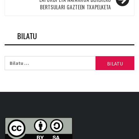
BERTSULARI GAZTEEN TXAPELKETA
BILATU
Bilatu: