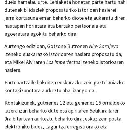
duela hamalau urte. Lehiaketa honetan parte hartu nahi
dutenek bi idazlek proposaturiko istorioen hasierei
jarraikortasuna eman beharko diote eta aukeratu diren
hastapen horietara eta bertako pertsonaia eta
egoeretara egokitu beharko dira.
Aurtengo edizioan, Gotzone Butronen
Nire Sarajevo
izeneko euskarazko istorioaren hasiera proposatu da,
eta Mikel Alviraren
Los imperfectos
izeneko istorioaren
hasiera.
Partehartzaile bakoitza euskarazko zein gaztelaniazko
kontakizunetara aurkeztu ahal izango da.
Kontakizunek, gutxienez 12 eta gehienez 15 orrialdeko
luzera izan beharko dute eta apirilaren 5etik irailaren
9ra bitartean aurkeztu beharko dira, eskuz zein posta
elektroniko bidez, Laguntza erregistrorako eta