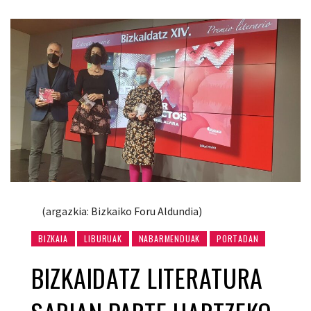
(argazkia: Bizkaiko Foru Aldundia)
BIZKAIA
LIBURUAK
NABARMENDUAK
PORTADAN
BIZKAIDATZ LITERATURA