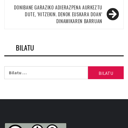
nabigatu
DONIBANE GARAZIKO ADIERAZPENA AURKEZTU
DUTE, ‘HITZEKIN. DENOK EUSKARA DOAN’
DINAMIKAREN BARRUAN
BILATU
Bilatu: