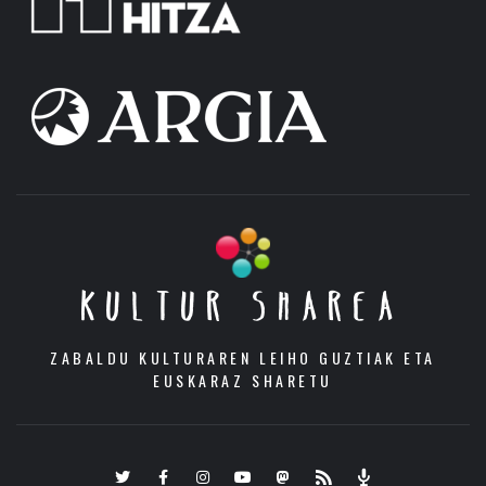
KULTUR SHAREA
ZABALDU KULTURAREN LEIHO GUZTIAK ETA
EUSKARAZ SHARETU
Twitter
Facebook
Instagram
Youtube
Mastodon.eus
RSS
Podcast