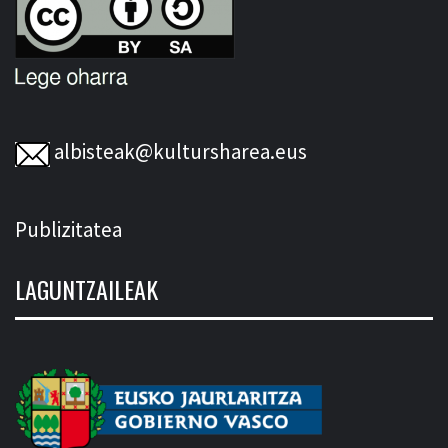
albisteak@kultursharea.eus
Publizitatea
LAGUNTZAILEAK