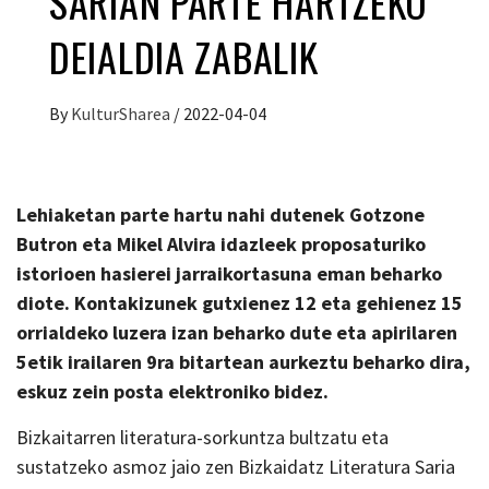
SARIAN PARTE HARTZEKO
DEIALDIA ZABALIK
By
KulturSharea
/
2022-04-04
Lehiaketan parte hartu nahi dutenek Gotzone
Butron eta Mikel Alvira idazleek proposaturiko
istorioen hasierei jarraikortasuna eman beharko
diote. Kontakizunek gutxienez 12 eta gehienez 15
orrialdeko luzera izan beharko dute eta
apirilaren
5etik irailaren 9ra bitartean aurkeztu beharko dira,
eskuz zein posta elektroniko bidez.
Bizkaitarren literatura-sorkuntza bultzatu eta
sustatzeko asmoz jaio zen Bizkaidatz Literatura Saria