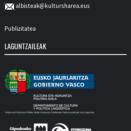
albisteak@kultursharea.eus
Publizitatea
LAGUNTZAILEAK