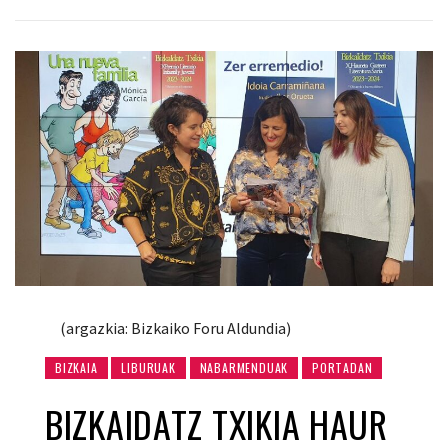
(argazkia: Bizkaiko Foru Aldundia)
BIZKAIA
LIBURUAK
NABARMENDUAK
PORTADAN
BIZKAIDATZ TXIKIA HAUR