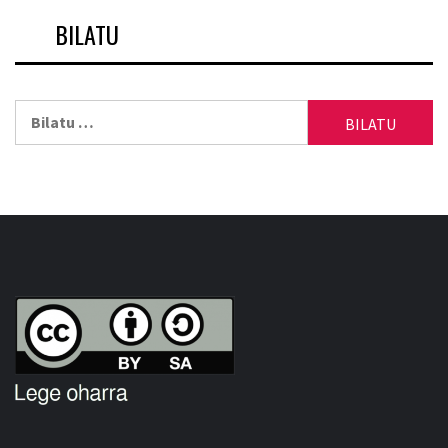
BILATU
Bilatu: