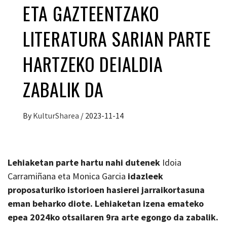
ETA GAZTEENTZAKO
LITERATURA SARIAN PARTE
HARTZEKO DEIALDIA
ZABALIK DA
By
KulturSharea
/
2023-11-14
Lehiaketan parte hartu nahi dutenek
Idoia
Carramiñana eta Monica Garcia
idazleek
proposaturiko istorioen hasierei jarraikortasuna
eman beharko diote. Lehiaketan izena emateko
epea 2024ko otsailaren 9ra arte egongo da zabalik.