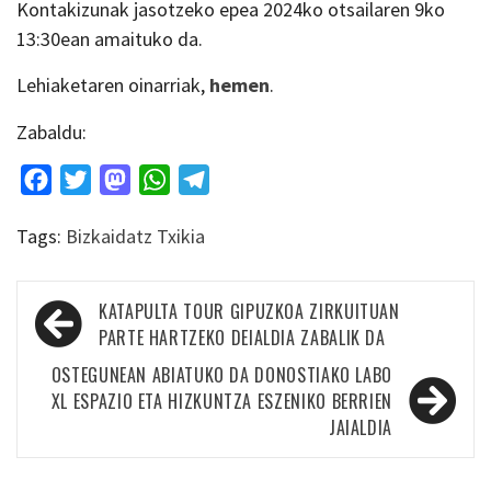
Kontakizunak jasotzeko epea 2024ko otsailaren 9ko
13:30ean amaituko da.
Lehiaketaren oinarriak,
hemen
.
Zabaldu:
Facebook
Twitter
Mastodon
WhatsApp
Telegram
Tags:
Bizkaidatz Txikia
Bidalketetan
KATAPULTA TOUR GIPUZKOA ZIRKUITUAN
zehar
PARTE HARTZEKO DEIALDIA ZABALIK DA
nabigatu
OSTEGUNEAN ABIATUKO DA DONOSTIAKO LABO
XL ESPAZIO ETA HIZKUNTZA ESZENIKO BERRIEN
JAIALDIA