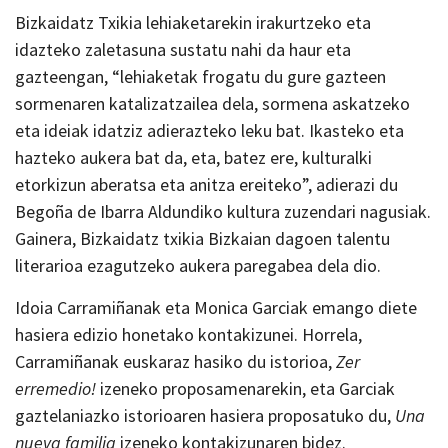
Bizkaidatz Txikia lehiaketarekin irakurtzeko eta
idazteko zaletasuna sustatu nahi da haur eta
gazteengan, “lehiaketak frogatu du gure gazteen
sormenaren katalizatzailea dela, sormena askatzeko
eta ideiak idatziz adierazteko leku bat. Ikasteko eta
hazteko aukera bat da, eta, batez ere, kulturalki
etorkizun aberatsa eta anitza ereiteko”, adierazi du
Begoña de Ibarra Aldundiko kultura zuzendari nagusiak.
Gainera, Bizkaidatz txikia Bizkaian dagoen talentu
literarioa ezagutzeko aukera paregabea dela dio.
Idoia Carramiñanak eta Monica Garciak emango diete
hasiera edizio honetako kontakizunei. Horrela,
Carramiñanak euskaraz hasiko du istorioa,
Zer
erremedio!
izeneko proposamenarekin, eta Garciak
gaztelaniazko istorioaren hasiera proposatuko du,
Una
nueva familia
izeneko kontakizunaren bidez.