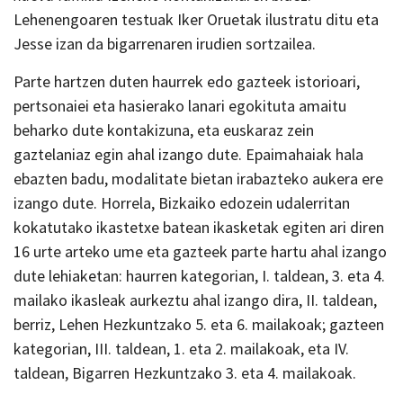
Lehenengoaren testuak Iker Oruetak ilustratu ditu eta
Jesse izan da bigarrenaren irudien sortzailea.
Parte hartzen duten haurrek edo gazteek istorioari,
pertsonaiei eta hasierako lanari egokituta amaitu
beharko dute kontakizuna, eta euskaraz zein
gaztelaniaz egin ahal izango dute. Epaimahaiak hala
ebazten badu, modalitate bietan irabazteko aukera ere
izango dute. Horrela, Bizkaiko edozein udalerritan
kokatutako ikastetxe batean ikasketak egiten ari diren
16 urte arteko ume eta gazteek parte hartu ahal izango
dute lehiaketan: haurren kategorian, I. taldean, 3. eta 4.
mailako ikasleak aurkeztu ahal izango dira, II. taldean,
berriz, Lehen Hezkuntzako 5. eta 6. mailakoak; gazteen
kategorian, III. taldean, 1. eta 2. mailakoak, eta IV.
taldean, Bigarren Hezkuntzako 3. eta 4. mailakoak.