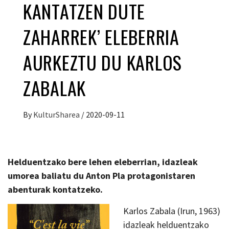
KANTATZEN DUTE
ZAHARREK’ ELEBERRIA
AURKEZTU DU KARLOS
ZABALAK
By
KulturSharea
/
2020-09-11
Helduentzako bere lehen eleberrian, idazleak
umorea baliatu du Anton Pla protagonistaren
abenturak kontatzeko.
Karlos Zabala (Irun, 1963)
idazleak helduentzako