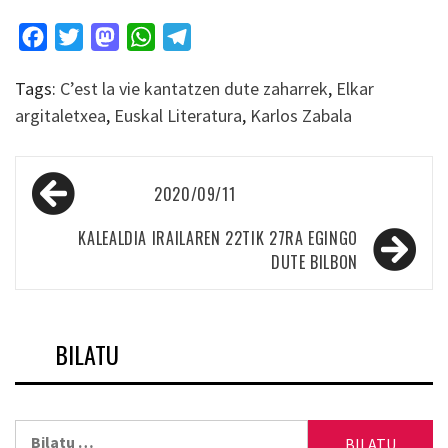
Facebook
Twitter
Mastodon
WhatsApp
Telegram
Tags:
C’est la vie kantatzen dute zaharrek
,
Elkar
argitaletxea
,
Euskal Literatura
,
Karlos Zabala
Bidalketetan
2020/09/11
zehar
nabigatu
KALEALDIA IRAILAREN 22TIK 27RA EGINGO
DUTE BILBON
BILATU
Bilatu: