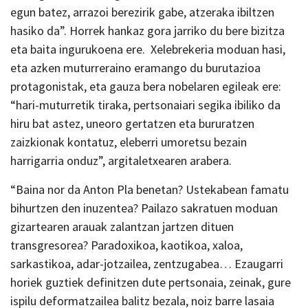
egun batez, arrazoi berezirik gabe, atzeraka ibiltzen
hasiko da”. Horrek hankaz gora jarriko du bere bizitza
eta baita ingurukoena ere. Xelebrekeria moduan hasi,
eta azken muturreraino eramango du burutazioa
protagonistak, eta gauza bera nobelaren egileak ere:
“hari-muturretik tiraka, pertsonaiari segika ibiliko da
hiru bat astez, uneoro gertatzen eta bururatzen
zaizkionak kontatuz, eleberri umoretsu bezain
harrigarria onduz”, argitaletxearen arabera.
“Baina nor da Anton Pla benetan? Ustekabean famatu
bihurtzen den inuzentea? Pailazo sakratuen moduan
gizartearen arauak zalantzan jartzen dituen
transgresorea? Paradoxikoa, kaotikoa, xaloa,
sarkastikoa, adar-jotzailea, zentzugabea… Ezaugarri
horiek guztiek definitzen dute pertsonaia, zeinak, gure
ispilu deformatzailea balitz bezala, noiz barre lasaia