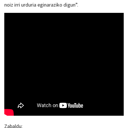
noiz irri urduria eginaraziko digun”.
Zabaldu: