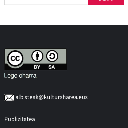
albisteak@kultursharea.eus
Publizitatea