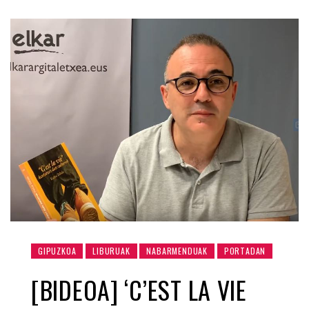
GIPUZKOA
LIBURUAK
NABARMENDUAK
PORTADAN
[BIDEOA] ‘C’EST LA VIE