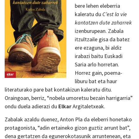
bere lehen eleberria
kaleratu du
C’est la vie
kantatzen dute zaharrek
izenburupean. Zabala
itzultzaile gisa da batez
ere ezaguna, bi aldiz
irabazi baitu Euskadi
Saria arlo horretan.
Horrez gain, poema-
liburu bat eta haur
literaturako pare bat kontakizun kaleratu ditu.
Oraingoan, berriz, “nobela umoretsu bezain harrigarria”
ondu duela adierazi du
Elkar
Argitaletxeak.
Zabalak azaldu duenez, Anton Pla da eleberri honetako
protagonista, “adin ertaineko gizon guztiz arrunt bat”,
dena gertatzen da egunerokotasunik arruntenean, eta