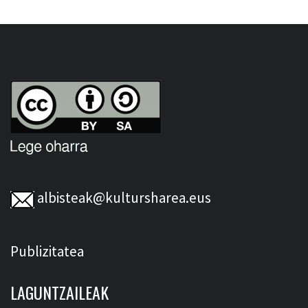
albisteak@kultursharea.eus
Publizitatea
LAGUNTZAILEAK