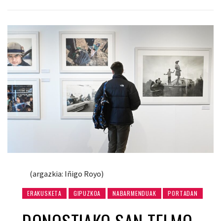
(argazkia: Iñigo Royo)
ERAKUSKETA
GIPUZKOA
NABARMENDUAK
PORTADAN
DONOSTIAKO SAN TELMO