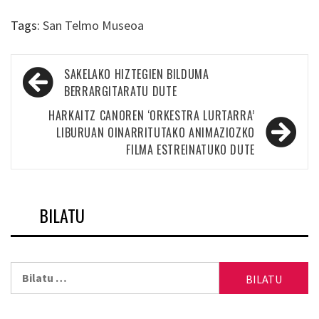
Tags:
San Telmo Museoa
Bidalketetan
SAKELAKO HIZTEGIEN BILDUMA
zehar
BERRARGITARATU DUTE
nabigatu
HARKAITZ CANOREN ‘ORKESTRA LURTARRA’
LIBURUAN OINARRITUTAKO ANIMAZIOZKO
FILMA ESTREINATUKO DUTE
BILATU
Bilatu: