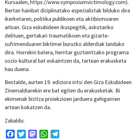
Kursaalen, https://www.symposiumvictimology.com).
Bertan hainbat diziplinatako espezialistak bilduko dira
ikerketaren, politika publikoen eta aktibismoaren
arloan. Giza eskubideen ikuspegitik, askotariko
delituen, gertakari traumatikoen eta gizarte-
sufrimenduaren biktimei buruzko alderdiak landuko
dira. Horrekin batera, herritar guztientzako programa
sozio-kultural bat eskaintzen da, tartean erakusketa
hau duena.
Bestalde, aurten 19. ediziora iritsi den Giza Eskubideen
Zinemaldiarekin ere bat egiten du erakusketak. Bi
ekimenak bizitza proiekzioen jarduera gehigarrien
artean kokatzen da.
Zabaldu:
Facebook
Twitter
Mastodon
WhatsApp
Telegram