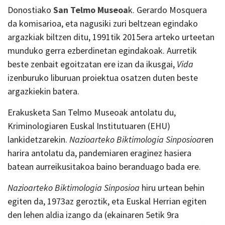
Donostiako
San Telmo Museoa
k. Gerardo Mosquera
da komisarioa, eta nagusiki zuri beltzean egindako
argazkiak biltzen ditu, 1991tik 2015era arteko urteetan
munduko gerra ezberdinetan egindakoak. Aurretik
beste zenbait egoitzatan ere izan da ikusgai,
Vida
izenburuko liburuan proiektua osatzen duten beste
argazkiekin batera.
Erakusketa San Telmo Museoak antolatu du,
Kriminologiaren Euskal Institutuaren (EHU)
lankidetzarekin.
Nazioarteko Biktimologia Sinposioa
ren
harira antolatu da, pandemiaren eraginez hasiera
batean aurreikusitakoa baino beranduago bada ere.
Nazioarteko Biktimologia Sinposioa
hiru urtean behin
egiten da, 1973az geroztik, eta Euskal Herrian egiten
den lehen aldia izango da (ekainaren 5etik 9ra