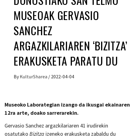
MUSEOAK GERVASIO
SANCHEZ
ARGAZKILARIAREN ‘BIZITZA’
ERAKUSKETA PARATU DU
By
KulturSharea
/
2022-04-04
Museoko Laborategian izango da ikusgai ekainaren
12ra arte, doako sarrerarekin.
Gervasio Sanchez argazkilariaren 41 irudirekin
osatutako
Bizitza
izeneko erakusketa zabaldu du