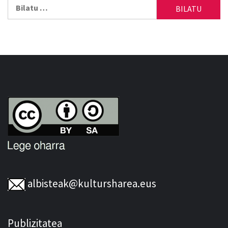
Bilatu:
albisteak@kultursharea.eus
Publizitatea