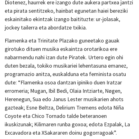
Diotenez, haurrek ere izango dute aukera partxea jantzi
eta pirata sentitzeko, hainbat egunetan haiei bereziki
eskainitako ekintzak izango baitituzte: ur-jolasak,
jockey tailerra eta abordatze txikia.
Flamenka eta Trinitate Plazako guneetako gauak
girotuko dituen musika eskaintza orotarikoa ere
nabarmendu nahi izan dute Piratek. Urtero egin ohi
duten bezala, tokiko musikariei lehentasuna emanez,
programazio anitza, euskalduna eta feminista osatu
dute: “Flamenka osoa dantzan ipiniko duen Iratzar
erromeria; Mugan, Ibil Bedi, Olaia Intziarte, Nøgen,
Herenegun, Sua edo Janus Lester musikarien ahots
gazteak; Esne Beltza, Delirium Tremens edota Niña
Coyote eta Chico Tornado talde beteranoen
ikuskizunak; Kilimaren runba goxoa; edota Ezpalak, La
Excavadora eta XSakararen doinu gogorragoak”.