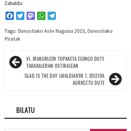
Zabaldu:
Facebook
Twitter
Mastodon
WhatsApp
Telegram
Tags:
Donostiako Aste Nagusia 2023
,
Donostiako
Piratak
Bidalketetan
VI. IRAKURLEEN TOPAKETA EGINGO DUTE
zehar
TABAKALERAN OSTIRALEAN
nabigatu
GLAD IS THE DAY JAIALDIAREN 7. EDIZIOA
AURKEZTU DUTE
BILATU