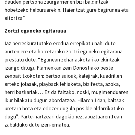
dauden pertsona zaurgarrienen bizi baldintzak
hobetzeko helburuarekin. Haientzat gure begirunea eta
aitortza”.
Zortzi eguneko egitaraua
Iaz berreskuratutako eredua errepikatu nahi dute
aurten ere eta horretarako zortzi eguneko egitaraua
prestatu dute. “Egunean zehar askotariko ekintzak
izango ditugu Flamenkan zein Donostiako beste
zenbait txokotan: bertso saioak, kalejirak, kuadrillen
arteko jolasak, playback lehiaketa, bizifesta, azoka,
herri bazkariak… Ez da faltako, noski, mugimenduaren
ikur bilakatu dugun abordatzea. Hilaren 14an, baltsak
uretara bota eta edozer dugula posible aldarrikatuko
dugu”. Parte-hartzeari dagokionez, abuztuaren 1ean
zabalduko dute izen-ematea.