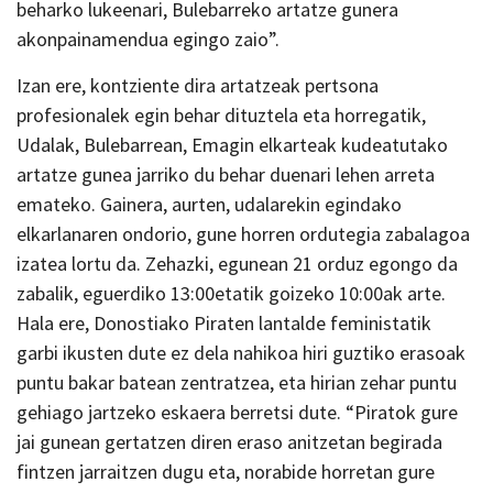
beharko lukeenari, Bulebarreko artatze gunera
akonpainamendua egingo zaio”.
Izan ere, kontziente dira artatzeak pertsona
profesionalek egin behar dituztela eta horregatik,
Udalak, Bulebarrean, Emagin elkarteak kudeatutako
artatze gunea jarriko du behar duenari lehen arreta
emateko. Gainera, aurten, udalarekin egindako
elkarlanaren ondorio, gune horren ordutegia zabalagoa
izatea lortu da. Zehazki, egunean 21 orduz egongo da
zabalik, eguerdiko 13:00etatik goizeko 10:00ak arte.
Hala ere, Donostiako Piraten lantalde feministatik
garbi ikusten dute ez dela nahikoa hiri guztiko erasoak
puntu bakar batean zentratzea, eta hirian zehar puntu
gehiago jartzeko eskaera berretsi dute. “Piratok gure
jai gunean gertatzen diren eraso anitzetan begirada
fintzen jarraitzen dugu eta, norabide horretan gure