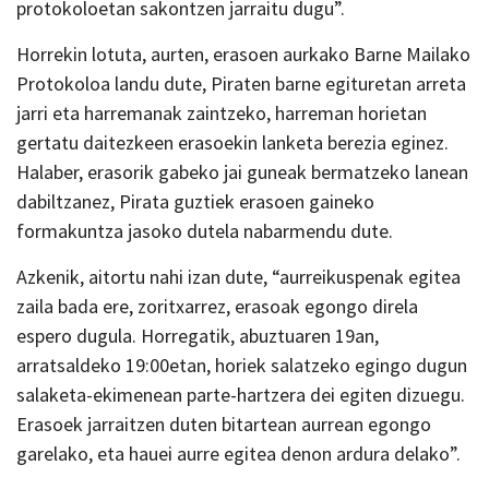
protokoloetan sakontzen jarraitu dugu”.
Horrekin lotuta, aurten, erasoen aurkako Barne Mailako
Protokoloa landu dute, Piraten barne egituretan arreta
jarri eta harremanak zaintzeko, harreman horietan
gertatu daitezkeen erasoekin lanketa berezia eginez.
Halaber, erasorik gabeko jai guneak bermatzeko lanean
dabiltzanez, Pirata guztiek erasoen gaineko
formakuntza jasoko dutela nabarmendu dute.
Azkenik, aitortu nahi izan dute, “aurreikuspenak egitea
zaila bada ere, zoritxarrez, erasoak egongo direla
espero dugula. Horregatik, abuztuaren 19an,
arratsaldeko 19:00etan, horiek salatzeko egingo dugun
salaketa-ekimenean parte-hartzera dei egiten dizuegu.
Erasoek jarraitzen duten bitartean aurrean egongo
garelako, eta hauei aurre egitea denon ardura delako”.