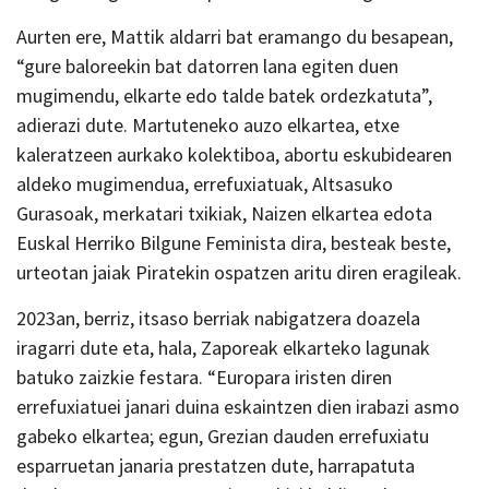
Aurten ere, Mattik aldarri bat eramango du besapean,
“gure baloreekin bat datorren lana egiten duen
mugimendu, elkarte edo talde batek ordezkatuta”,
adierazi dute. Martuteneko auzo elkartea, etxe
kaleratzeen aurkako kolektiboa, abortu eskubidearen
aldeko mugimendua, errefuxiatuak, Altsasuko
Gurasoak, merkatari txikiak, Naizen elkartea edota
Euskal Herriko Bilgune Feminista dira, besteak beste,
urteotan jaiak Piratekin ospatzen aritu diren eragileak.
2023an, berriz, itsaso berriak nabigatzera doazela
iragarri dute eta, hala, Zaporeak elkarteko lagunak
batuko zaizkie festara. “Europara iristen diren
errefuxiatuei janari duina eskaintzen dien irabazi asmo
gabeko elkartea; egun, Grezian dauden errefuxiatu
esparruetan janaria prestatzen dute, harrapatuta