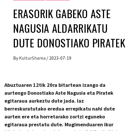
ERASORIK GABEKO ASTE
NAGUSIA ALDARRIKATU
DUTE DONOSTIAKO PIRATEK
By
KulturSharea
/
2023-07-19
Abuztuaren 12tik 20ra bitartean izango da
aurtengo
Donostiako Aste Nagusia eta Piratek
egitaraua aurkeztu dute jada. Iaz
berreskuratutako eredua errepikatu nahi dute
aurten ere eta horretarako zortzi eguneko
egitaraua prestatu dute.
Mugimenduaren ikur