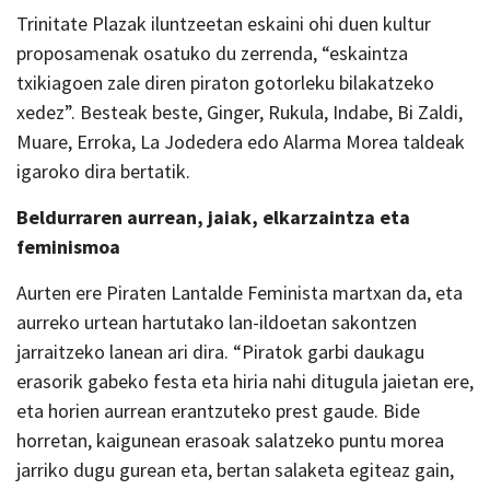
Trinitate Plazak iluntzeetan eskaini ohi duen kultur
proposamenak osatuko du zerrenda, “eskaintza
txikiagoen zale diren piraton gotorleku bilakatzeko
xedez”. Besteak beste, Ginger, Rukula, Indabe, Bi Zaldi,
Muare, Erroka, La Jodedera edo Alarma Morea taldeak
igaroko dira bertatik.
Beldurraren aurrean, jaiak, elkarzaintza eta
feminismoa
Aurten ere Piraten Lantalde Feminista martxan da, eta
aurreko urtean hartutako lan-ildoetan sakontzen
jarraitzeko lanean ari dira. “Piratok garbi daukagu
erasorik gabeko festa eta hiria nahi ditugula jaietan ere,
eta horien aurrean erantzuteko prest gaude. Bide
horretan, kai­gunean erasoak salatzeko puntu morea
jarriko dugu gurean eta, bertan salaketa egiteaz gain,