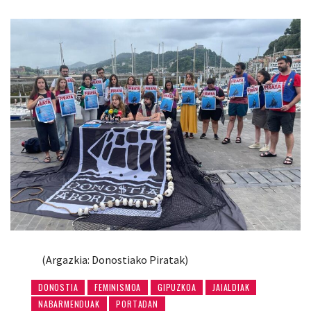
(Argazkia: Donostiako Piratak)
DONOSTIA
FEMINISMOA
GIPUZKOA
JAIALDIAK
NABARMENDUAK
PORTADAN