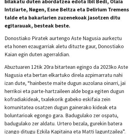
bilakatu duten abordatzea edota
Ibil Bedi, Olaia
Intziarte, Nøgen,
Esne Beltza eta Delirium Tremens
talde eta bakarlarien zuzenekoak jasotzen ditu
egitarauak, besteak beste.
Donostiako Piratek aurtengo Aste Nagusia aurkeztu
eta honen ezaugarriak aletu dituzte gaur, Donostiako
Kaian egin duten agerraldian.
Abuztuaren 12tik 20ra bitartean egingo da 2023ko Aste
Nagusia eta bertan elkartuko direla azpimarratu nahi
izan dute, “hainbeste maite dugun auzolana oinarri, jai
herrikoi eta parte-hartzaileen alde boga egiten dugun
kofradiakideak, txalekorik gabeko eskifaia zein
komunitatea osatzen dugun gainerako kideak eta
boluntarioak egongo gara. Badugulako zer ospatu,
badugulako zer aldatu. Urtero bezala, gurekin batera
izango ditugu Ezkila Kapitaina eta Matti laguntzailea”.