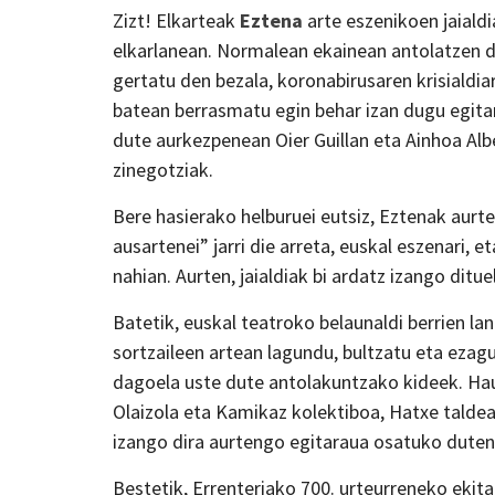
Zizt! Elkarteak
Eztena
arte eszenikoen jaialdi
elkarlanean. Normalean ekainean antolatzen de
gertatu den bezala, koronabirusaren krisialdiar
batean berrasmatu egin behar izan dugu egitara
dute aurkezpenean Oier Guillan eta Ainhoa Alb
zinegotziak.
Bere hasierako helburuei eutsiz, Eztenak aurt
ausartenei” jarri die arreta, euskal eszenari, 
nahian. Aurten, jaialdiak bi ardatz izango ditue
Batetik, euskal teatroko belaunaldi berrien lan
sortzaileen artean lagundu, bultzatu eta eza
dagoela uste dute antolakuntzako kideek. Hau 
Olaizola eta Kamikaz kolektiboa, Hatxe taldea,
izango dira aurtengo egitaraua osatuko duten 
Bestetik, Errenteriako 700. urteurreneko ekita