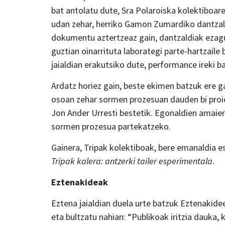
bat antolatu dute, Sra Polaroiska kolektiboare
udan zehar, herriko Gamon Zumardiko dantzald
dokumentu aztertzeaz gain, dantzaldiak ezagut
guztian oinarrituta laborategi parte-hartzaile 
jaialdian erakutsiko dute, performance ireki b
Ardatz horiez gain, beste ekimen batzuk ere ga
osoan zehar sormen prozesuan dauden bi proie
Jon Ander Urresti bestetik. Egonaldien amaiera
sormen prozesua partekatzeko.
Gainera, Tripak kolektiboak, bere emanaldia e
Tripak kalera: antzerki tailer esperimentala
.
Eztenakideak
Eztena jaialdian duela urte batzuk Eztenakidee
eta bultzatu nahian: “Publikoak iritzia dauka, k