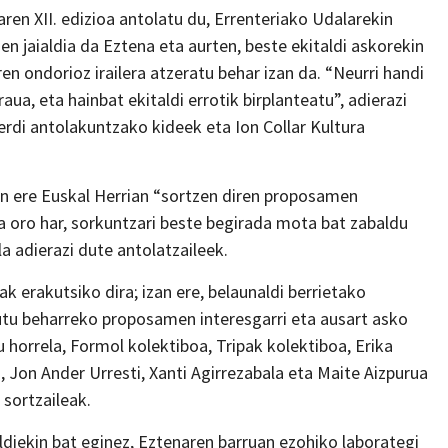
aren XII. edizioa antolatu du, Errenteriako Udalarekin
n jaialdia da Eztena eta aurten, beste ekitaldi askorekin
en ondorioz irailera atzeratu behar izan da. “Neurri handi
ua, eta hainbat ekitaldi errotik birplanteatu”, adierazi
erdi antolakuntzako kideek eta Ion Collar Kultura
en ere Euskal Herrian “sortzen diren proposamen
eta oro har, sorkuntzari beste begirada mota bat zabaldu
la adierazi dute antolatzaileek.
ak erakutsiko dira; izan ere, belaunaldi berrietako
gutu beharreko proposamen interesgarri eta ausart asko
horrela, Formol kolektiboa, Tripak kolektiboa, Erika
 Jon Ander Urresti, Xanti Agirrezabala eta Maite Aizpurua
sortzaileak.
ldiekin bat eginez, Eztenaren barruan ezohiko laborategi