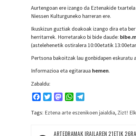
Aurtengoan ere izango da Eztenakide txartel
Niessen Kulturguneko harreran ere.
Ikuskizun guztiak doakoak izango dira eta be
herritarrek. Horretarako bi bide daude:
bibe.
(astelehenetik ostiralera 10:00etatik 13:00eta
Pertsona bakoitzak lau gonbidapen eskuratu a
Informazioa eta egitaraua
hemen
.
Zabaldu:
Facebook
Twitter
Mastodon
WhatsApp
Telegram
Tags:
Eztena arte eszenikoen jaialdia
,
Zizt! El
Bidalketetan
ARTEDRAMAK IRAILAREN 21ETIK 26R