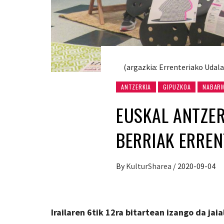
(argazkia: Errenteriako Udala
ANTZERKIA
GIPUZKOA
NABAR
EUSKAL ANTZER
BERRIAK ERREN
By
KulturSharea
/
2020-09-04
Irailaren 6tik 12ra bitartean izango da jaia