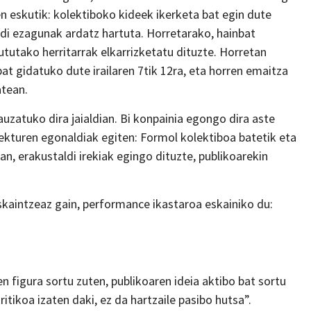
n eskutik: kolektiboko kideek ikerketa bat egin dute
i ezagunak ardatz hartuta. Horretarako, hainbat
utako herritarrak elkarrizketatu dituzte. Horretan
bat gidatuko dute irailaren 7tik 12ra, eta horren emaitza
atean.
uzatuko dira jaialdian. Bi konpainia egongo dira aste
kturen egonaldiak egiten: Formol kolektiboa batetik eta
n, erakustaldi irekiak egingo dituzte, publikoarekin
skaintzeaz gain, performance ikastaroa eskainiko du:
n figura sortu zuten, publikoaren ideia aktibo bat sortu
ritikoa izaten daki, ez da hartzaile pasibo hutsa”.