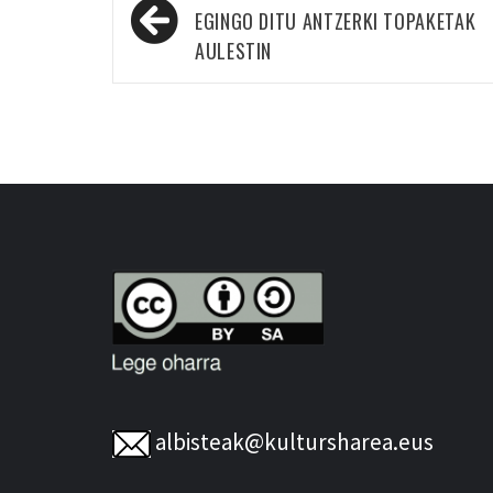
zehar
EGINGO DITU ANTZERKI TOPAKETAK
nabigatu
AULESTIN
albisteak@kultursharea.eus