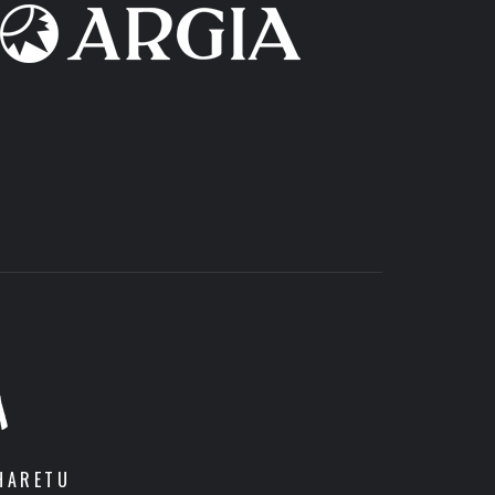
A
HARETU