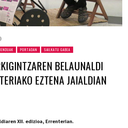
)
MENDUAK
PORTADAN
SAILKATU GABEA
KIGINTZAREN BELAUNALDI
TERIAKO EZTENA JAIALDIAN
ldiaren XII. edizioa, Errenterian.