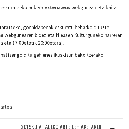
a eskuratzeko aukera
eztena.eus
webgunean eta baita
rtaratzeko, gonbidapenak eskuratu beharko dituzte
me
webgunearen bidez eta Niessen Kulturguneko harreran
ra eta 17:00etatik 20:00etara).
hal izango ditu gehienez ikuskizun bakoitzerako.
kartea
A
2019KO VITALEKO ARTE LEHIAKETAREN