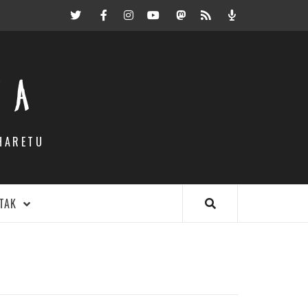
Twitter
Facebook
Instagram
Youtube
Mastodon.eus
RSS
Podcast
EA
HARETU
TAK