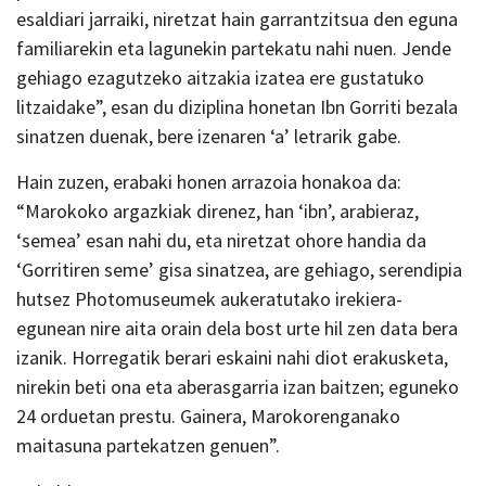
esaldiari jarraiki, niretzat hain garrantzitsua den eguna
familiarekin eta lagunekin partekatu nahi nuen. Jende
gehiago ezagutzeko aitzakia izatea ere gustatuko
litzaidake”, esan du diziplina honetan Ibn Gorriti bezala
sinatzen duenak, bere izenaren ‘a’ letrarik gabe.
Hain zuzen, erabaki honen arrazoia honakoa da:
“Marokoko argazkiak direnez, han ‘ibn’, arabieraz,
‘semea’ esan nahi du, eta niretzat ohore handia da
‘Gorritiren seme’ gisa sinatzea, are gehiago, serendipia
hutsez Photomuseumek aukeratutako irekiera-
egunean nire aita orain dela bost urte hil zen data bera
izanik. Horregatik berari eskaini nahi diot erakusketa,
nirekin beti ona eta aberasgarria izan baitzen; eguneko
24 orduetan prestu. Gainera, Marokorenganako
maitasuna partekatzen genuen”.