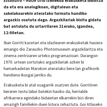
Essaouira – Haize Uria
izenekoa erakusketa bikoitza
da eta era
analogikoan, digitalean eta
sakelakoarekin ateratako formatu handiko
argazkiz osatuta dago.
Argazkilariak bisita gidatu
bat antolatu du urtarrilaren 21erako, igandea,
12:00etan.
Iban Gorriti kazetari eta idazlearen erakusketak hasiera
emango dio Zarauzko Photomuseum argazkilaritza eta
zinema zentroaren urteko programazioari. Durangon
1970. urtean sortutako argazkilariak azken bi
hamarkadetan Marokon ateratako bere lan grafikorik
handiena ikusgai jarriko du.
Erakusketa bi atal osagarrik osatzen dute. Gorritiren
beraren testu labur batekin hasiko da, herrialde
afrikarrera egindako bidaietan elkarrekin bizi diren
amazigh familiekin duen lotura zehaztuta. Goi Atlaseko