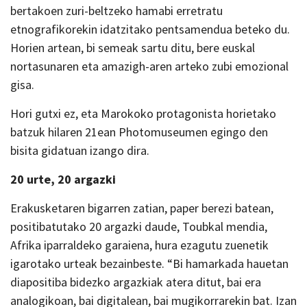
bertakoen zuri-beltzeko hamabi erretratu
etnografikorekin idatzitako pentsamendua beteko du.
Horien artean, bi semeak sartu ditu, bere euskal
nortasunaren eta amazigh-aren arteko zubi emozional
gisa.
Hori gutxi ez, eta Marokoko protagonista horietako
batzuk hilaren 21ean Photomuseumen egingo den
bisita gidatuan izango dira.
20 urte, 20 argazki
Erakusketaren bigarren zatian, paper berezi batean,
positibatutako 20 argazki daude, Toubkal mendia,
Afrika iparraldeko garaiena, hura ezagutu zuenetik
igarotako urteak bezainbeste. “Bi hamarkada hauetan
diapositiba bidezko argazkiak atera ditut, bai era
analogikoan, bai digitalean, bai mugikorrarekin bat. Izan