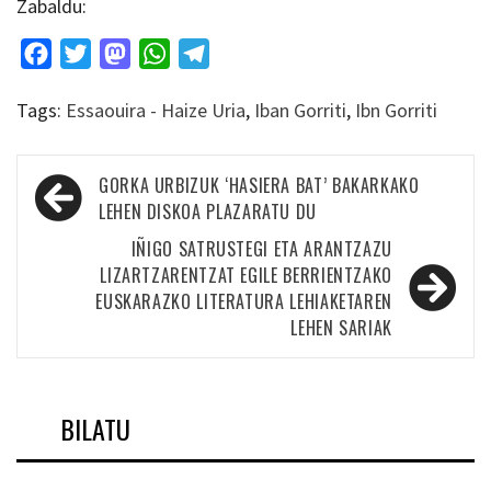
Zabaldu:
Facebook
Twitter
Mastodon
WhatsApp
Telegram
Tags:
Essaouira - Haize Uria
,
Iban Gorriti
,
Ibn Gorriti
Bidalketetan
GORKA URBIZUK ‘HASIERA BAT’ BAKARKAKO
zehar
LEHEN DISKOA PLAZARATU DU
nabigatu
IÑIGO SATRUSTEGI ETA ARANTZAZU
LIZARTZARENTZAT EGILE BERRIENTZAKO
EUSKARAZKO LITERATURA LEHIAKETAREN
LEHEN SARIAK
BILATU