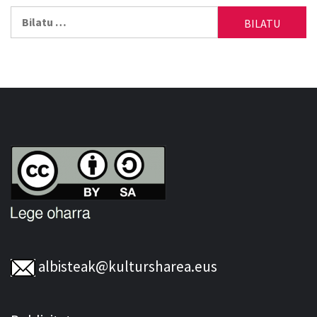
Bilatu:
albisteak@kultursharea.eus