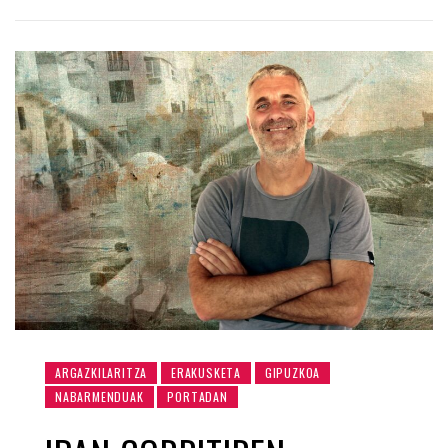
ARGAZKILARITZA
ERAKUSKETA
GIPUZKOA
NABARMENDUAK
PORTADAN