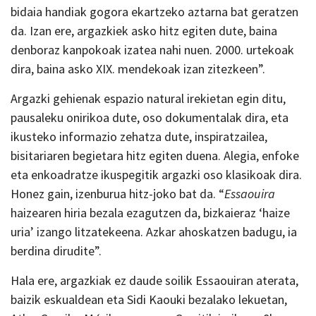
bidaia handiak gogora ekartzeko aztarna bat geratzen
da. Izan ere, argazkiek asko hitz egiten dute, baina
denboraz kanpokoak izatea nahi nuen. 2000. urtekoak
dira, baina asko XIX. mendekoak izan zitezkeen”.
Argazki gehienak espazio natural irekietan egin ditu,
pausaleku onirikoa dute, oso dokumentalak dira, eta
ikusteko informazio zehatza dute, inspiratzailea,
bisitariaren begietara hitz egiten duena. Alegia, enfoke
eta enkoadratze ikuspegitik argazki oso klasikoak dira.
Honez gain, izenburua hitz-joko bat da. “
Essaouira
haizearen hiria bezala ezagutzen da, bizkaieraz ‘haize
uria’ izango litzatekeena. Azkar ahoskatzen badugu, ia
berdina dirudite”.
Hala ere, argazkiak ez daude soilik Essaouiran aterata,
baizik eskualdean eta Sidi Kaouki bezalako lekuetan,