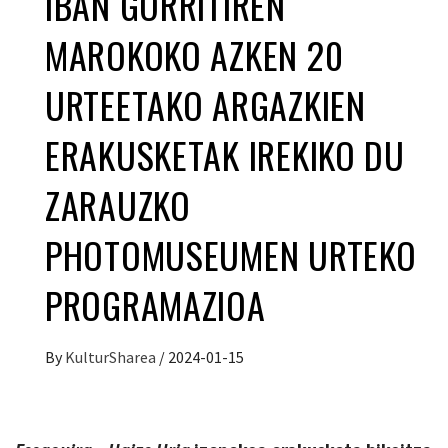
IBAN GORRITIREN
MAROKOKO AZKEN 20
URTEETAKO ARGAZKIEN
ERAKUSKETAK IREKIKO DU
ZARAUZKO
PHOTOMUSEUMEN URTEKO
PROGRAMAZIOA
By
KulturSharea
/
2024-01-15