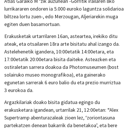
Atlas Garaiko M ‘zik auzunean -Gorritik irailaren 8ko
lurrikararen ondoren ia 5.000 euroko laguntza solidarioa
biltzea lortu zuen-, edo Merzougan, Aljeriarekin muga
egiten duen basamortuan.
Erakusketak urtarrilaren 16an, asteartea, irekiko ditu
ateak, eta otsailaren 18ra arte bisitatu ahal izango da.
Astelehenetik igandera, 10:00etatik 14:00etara, eta
17:00etatik 20:00etara bisita daiteke. Asteazken eta
ostiraletan sarrera doakoa da Photomuseumen (bost
solairuko museo monografikoa), eta gainerako
egunetan sarrerak 6 euro balio du eta prezio murriztua
3 eurokoa da.
Argazkilariak doako bisita gidatua egingo du
erakusketara igandean, urtarrilak 21, 12:00etan: “Alex
Supertramp abenturazaleak zioen lez, ‘zoriontasuna
partekatzen denean bakarrik da benetakoa’, eta bere