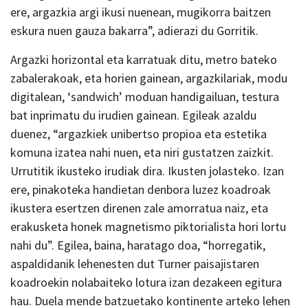
ere, argazkia argi ikusi nuenean, mugikorra baitzen
eskura nuen gauza bakarra”, adierazi du Gorritik.
Argazki horizontal eta karratuak ditu, metro bateko
zabalerakoak, eta horien gainean, argazkilariak, modu
digitalean, ‘sandwich’ moduan handigailuan, testura
bat inprimatu du irudien gainean. Egileak azaldu
duenez, “argazkiek unibertso propioa eta estetika
komuna izatea nahi nuen, eta niri gustatzen zaizkit.
Urrutitik ikusteko irudiak dira. Ikusten jolasteko. Izan
ere, pinakoteka handietan denbora luzez koadroak
ikustera esertzen direnen zale amorratua naiz, eta
erakusketa honek magnetismo piktorialista hori lortu
nahi du”. Egilea, baina, haratago doa, “horregatik,
aspaldidanik lehenesten dut Turner paisajistaren
koadroekin nolabaiteko lotura izan dezakeen egitura
hau. Duela mende batzuetako kontinente arteko lehen