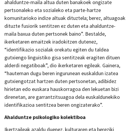
ahalduntze-maila altua duten banakoek ongizate
pertsonaleko eta sozialeko eta parte-hartze
komunitarioko indize altuak dituztela; berez, altuagoak
dituzte fusiorik sentitzen ez duten eta ahalduntze-
maila baxua duten pertsonek baino”. Bestalde,
ikerketaren emaitzek iradokitzen dutenez,
“identifikazio sozialak orekatu egiten du taldea
gutxiengo linguistiko gisa sentitzeak eragiten dituen
alderdi negatiboak”, dio ikerketaren egileak. Gainera,
“hauteman dugu beren ingurunean euskaldun izatea
gutxiengotzat hartzen duten pertsonetan, adibidez
hirietan edo euskara hauskorragoa den lekuetan bizi
direnetan, are garrantzitsuagoa dela euskaldunekiko
identifikazioa sentitzea beren ongizaterako”.
Ahalduntze psikologiko kolektiboa
Ikertzaileak azaldu duenez, kulturaren eta bereziki