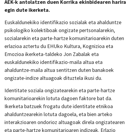
AEK-k antolatzen duen Korrika ekinbidearen harira
egin dute ikerketa.
Euskaldunekiko identifikazio sozialak eta ahalduntze
psikologiko kolektiboak ongizate pertsonalarekin,
sozialarekin eta parte-hartze komunitarioarekin duten
erlazioa aztertu du EHUko Kultura, Kognizioa eta
Emozioa ikerketa-taldeko Jon Zabalak eta
euskaldunekiko identifikazio-maila altua eta
ahalduntze-maila altua sentitzen duten banakoek
ongizate-indize altuagoak dituztela ikusi du.
Identitate soziala ongizatearekin eta parte-hartze
komunitarioarekin lotuta dagoen faktore bat da.
Ikerketa batzuek frogatu dute identitate etnikoa
ahalduntzearekin lotuta dagoela, eta bien arteko
interakzioaren ondorioz altuagoak direla ongizatearen
eta parte-hartze komunitarioaren indizeak. Erlazio