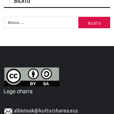
BILATU
Bilatu:
albisteak@kultursharea.eus