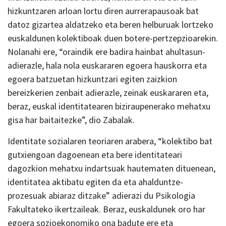
hizkuntzaren arloan lortu diren aurrerapausoak bat
datoz gizartea aldatzeko eta beren helburuak lortzeko
euskaldunen kolektiboak duen botere-pertzepzioarekin.
Nolanahi ere, “oraindik ere badira hainbat ahultasun-
adierazle, hala nola euskararen egoera hauskorra eta
egoera batzuetan hizkuntzari egiten zaizkion
bereizkerien zenbait adierazle, zeinak euskararen eta,
beraz, euskal identitatearen biziraupenerako mehatxu
gisa har baitaitezke”, dio Zabalak.
Identitate sozialaren teoriaren arabera, “kolektibo bat
gutxiengoan dagoenean eta bere identitateari
dagozkion mehatxu indartsuak hautematen dituenean,
identitatea aktibatu egiten da eta ahalduntze-
prozesuak abiaraz ditzake” adierazi du Psikologia
Fakultateko ikertzaileak. Beraz, euskaldunek oro har
egoera sozioekonomiko ona badute ere eta