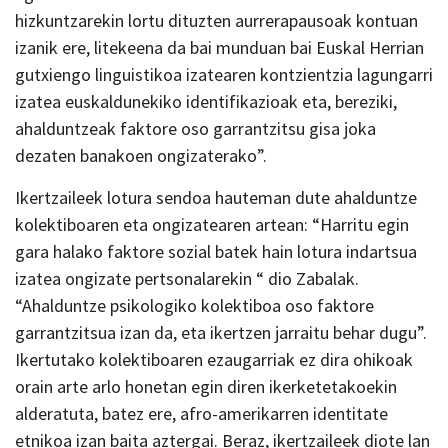
hizkuntzarekin lortu dituzten aurrerapausoak kontuan
izanik ere, litekeena da bai munduan bai Euskal Herrian
gutxiengo linguistikoa izatearen kontzientzia lagungarri
izatea euskaldunekiko identifikazioak eta, bereziki,
ahalduntzeak faktore oso garrantzitsu gisa joka
dezaten banakoen ongizaterako”.
Ikertzaileek lotura sendoa hauteman dute ahalduntze
kolektiboaren eta ongizatearen artean: “Harritu egin
gara halako faktore sozial batek hain lotura indartsua
izatea ongizate pertsonalarekin “ dio Zabalak.
“Ahalduntze psikologiko kolektiboa oso faktore
garrantzitsua izan da, eta ikertzen jarraitu behar dugu”.
Ikertutako kolektiboaren ezaugarriak ez dira ohikoak
orain arte arlo honetan egin diren ikerketetakoekin
alderatuta, batez ere, afro-amerikarren identitate
etnikoa izan baita aztergai. Beraz, ikertzaileek diote lan