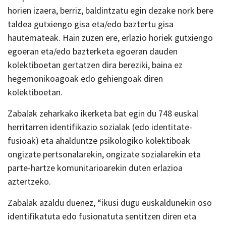
horien izaera, berriz, baldintzatu egin dezake nork bere
taldea gutxiengo gisa eta/edo baztertu gisa
hautemateak. Hain zuzen ere, erlazio horiek gutxiengo
egoeran eta/edo bazterketa egoeran dauden
kolektiboetan gertatzen dira bereziki, baina ez
hegemonikoagoak edo gehiengoak diren
kolektiboetan.
Zabalak zeharkako ikerketa bat egin du 748 euskal
herritarren identifikazio sozialak (edo identitate-
fusioak) eta ahalduntze psikologiko kolektiboak
ongizate pertsonalarekin, ongizate sozialarekin eta
parte-hartze komunitarioarekin duten erlazioa
aztertzeko.
Zabalak azaldu duenez, “ikusi dugu euskaldunekin oso
identifikatuta edo fusionatuta sentitzen diren eta