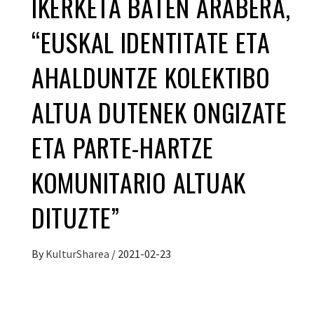
IKERKETA BATEN ARABERA,
“EUSKAL IDENTITATE ETA
AHALDUNTZE KOLEKTIBO
ALTUA DUTENEK ONGIZATE
ETA PARTE-HARTZE
KOMUNITARIO ALTUAK
DITUZTE”
By
KulturSharea
/
2021-02-23