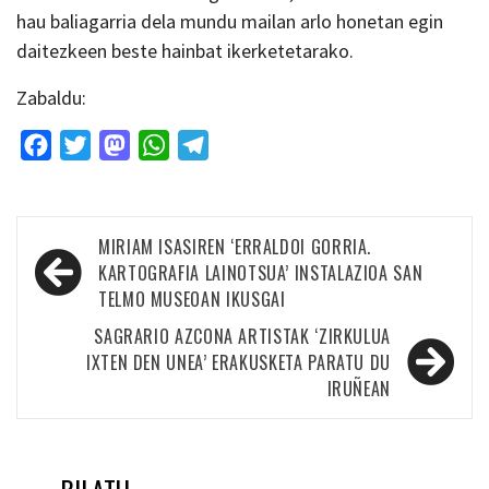
hau baliagarria dela mundu mailan arlo honetan egin
daitezkeen beste hainbat ikerketetarako.
Zabaldu:
Facebook
Twitter
Mastodon
WhatsApp
Telegram
Bidalketetan
MIRIAM ISASIREN ‘ERRALDOI GORRIA.
zehar
KARTOGRAFIA LAINOTSUA’ INSTALAZIOA SAN
TELMO MUSEOAN IKUSGAI
nabigatu
SAGRARIO AZCONA ARTISTAK ‘ZIRKULUA
IXTEN DEN UNEA’ ERAKUSKETA PARATU DU
IRUÑEAN