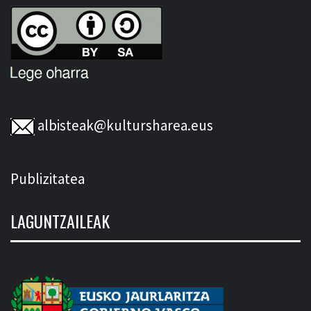
albisteak@kultursharea.eus
Publizitatea
LAGUNTZAILEAK