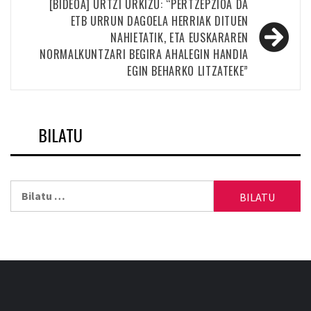
[BIDEOA] URTZI URKIZU: “PERTZEPZIOA DA
ETB URRUN DAGOELA HERRIAK DITUEN
NAHIETATIK, ETA EUSKARAREN
NORMALKUNTZARI BEGIRA AHALEGIN HANDIA
EGIN BEHARKO LITZATEKE”
BILATU
Bilatu: