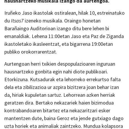
hausnartzeko musikala izango da aurtengoa.
Iruñeko Jaso ikastolak ostiralean, hilak 10, estreinatuko
du
Itsas7
izeneko musikala. Oraingo honetan
Barañaingo Auditorioan izango ditu bere lehen bi
emanaldiak. Lehena 11:00etan Jaso eta Paz de Ziganda
ikastoletako ikasleentzat, eta bigarrena 19:00etan
publiko orokorrarentzat.
Aurtengoan herri txikien despopulazioaren inguruan
hausnartzeko gonbita egin nahi diote publikoari.
Etorkizuna. Kutsadurak eta lehorreko errekurtso falta
dela eta zibilizazioa ur azpira bizitzera joan behar izan
da, hiriak kupuletan sartuz. Lehorrean azken herriak
geratzen dira. Bertako nekazariek haien bizimodua
kontrabandoaren bitartez eta nekazaritzari esker
mantentzen dute, baina Geroz eta jende gutxiago dago
uzta horiek eta animaliak zaintzeko. Mundua kolapsora