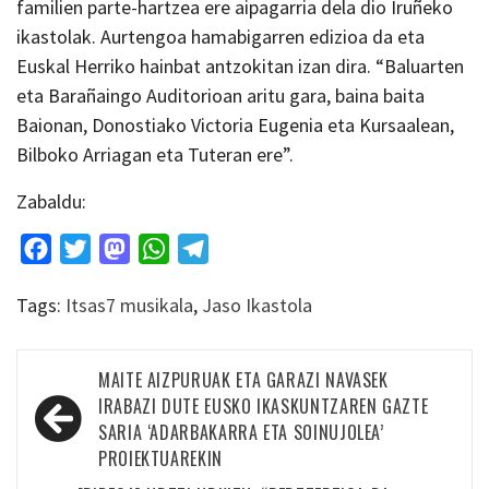
familien parte-hartzea ere aipagarria dela dio Iruñeko
ikastolak. Aurtengoa hamabigarren edizioa da eta
Euskal Herriko hainbat antzokitan izan dira. “Baluarten
eta Barañaingo Auditorioan aritu gara, baina baita
Baionan, Donostiako Victoria Eugenia eta Kursaalean,
Bilboko Arriagan eta Tuteran ere”.
Zabaldu:
Facebook
Twitter
Mastodon
WhatsApp
Telegram
Tags:
Itsas7 musikala
,
Jaso Ikastola
Bidalketetan
MAITE AIZPURUAK ETA GARAZI NAVASEK
zehar
IRABAZI DUTE EUSKO IKASKUNTZAREN GAZTE
SARIA ‘ADARBAKARRA ETA SOINUJOLEA’
nabigatu
PROIEKTUAREKIN