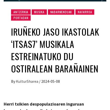
ANTZERKIA
MUSIKA
NABARMENDUAK
NAFARROA
PORTADAN
IRUÑEKO JASO IKASTOLAK
‘ITSAS7’ MUSIKALA
ESTREINATUKO DU
OSTIRALEAN BARAÑAINEN
By
KulturSharea
/
2024-05-08
Herri txikien despopulazioaren inguruan