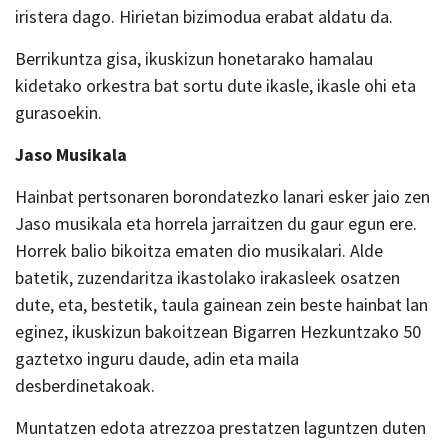
iristera dago. Hirietan bizimodua erabat aldatu da.
Berrikuntza gisa, ikuskizun honetarako hamalau
kidetako orkestra bat sortu dute ikasle, ikasle ohi eta
gurasoekin.
Jaso Musikala
Hainbat pertsonaren borondatezko lanari esker jaio zen
Jaso musikala eta horrela jarraitzen du gaur egun ere.
Horrek balio bikoitza ematen dio musikalari. Alde
batetik, zuzendaritza ikastolako irakasleek osatzen
dute, eta, bestetik, taula gainean zein beste hainbat lan
eginez, ikuskizun bakoitzean Bigarren Hezkuntzako 50
gaztetxo inguru daude, adin eta maila
desberdinetakoak.
Muntatzen edota atrezzoa prestatzen laguntzen duten