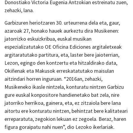
Donostiako Victoria Eugenia Antzokian estreinatu zuen,
zehazki, lana.
Garbizuren heriotzaren 30. urteurrena dela eta, gaur,
azaroak 27, honako hauek aurkeztu dira Musikenen:
jatorrizko eskuizkribua, euskal musikan
espezializatutako OE Oficina Ediciones argitaletxeak
argitaratutako partitura, eta, laster bere jaioterrian,
Lezon, egingo den kontzertu eta hitzaldirako data,
Okiñenak eta Makusok erreskatatutako maisulan
aitzindari horren inguruan. “2016an, zehazki,
Musikeneko ikasle nintzela, konturatu nintzen Garbizu
gure euskal konpositore handienetako bat zela, nire
jatorriko herrikoa, gainera, eta, ez zitzaiola bere lana
aitortu ere konturatu nintzen, behintzat bere kalitateari
erreparatuta, zegokion lekuan ez zegoela. Beraz, haren
figura goraipatu nahi nuen”, dio Lezoko ikerlariak.