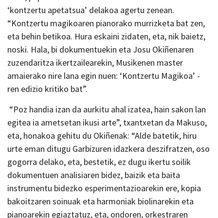
‘kontzertu apetatsua’ delakoa agertu zenean.
“Kontzertu magikoaren pianorako murrizketa bat zen,
eta behin betikoa. Hura eskaini zidaten, eta, nik baietz,
noski. Hala, bi dokumentuekin eta Josu Okiñenaren
zuzendaritza ikertzailearekin, Musikenen master
amaierako nire lana egin nuen: ‘Kontzertu Magikoa’ -
ren edizio kritiko bat”.
“Poz handia izan da aurkitu ahal izatea, hain sakon lan
egitea ia ametsetan ikusi arte”, txantxetan da Makuso,
eta, honakoa gehitu du Okiñenak: “Alde batetik, hiru
urte eman ditugu Garbizuren idazkera deszifratzen, oso
gogorra delako, eta, bestetik, ez dugu ikertu soilik
dokumentuen analisiaren bidez, baizik eta baita
instrumentu bidezko esperimentazioarekin ere, kopia
bakoitzaren soinuak eta harmoniak biolinarekin eta
pianoarekin egiaztatuz, eta, ondoren, orkestraren