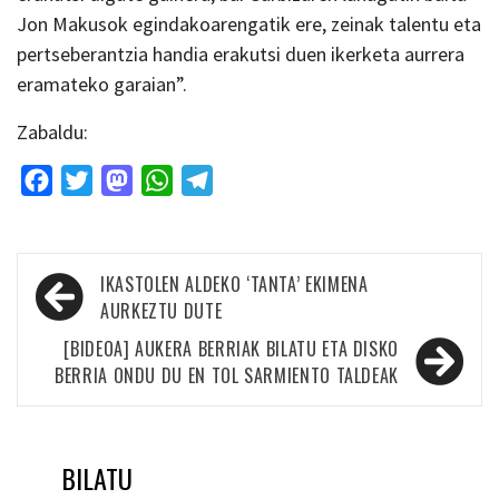
Jon Makusok egindakoarengatik ere, zeinak talentu eta
pertseberantzia handia erakutsi duen ikerketa aurrera
eramateko garaian”.
Zabaldu:
Facebook
Twitter
Mastodon
WhatsApp
Telegram
Bidalketetan
IKASTOLEN ALDEKO ‘TANTA’ EKIMENA
zehar
AURKEZTU DUTE
nabigatu
[BIDEOA] AUKERA BERRIAK BILATU ETA DISKO
BERRIA ONDU DU EN TOL SARMIENTO TALDEAK
BILATU