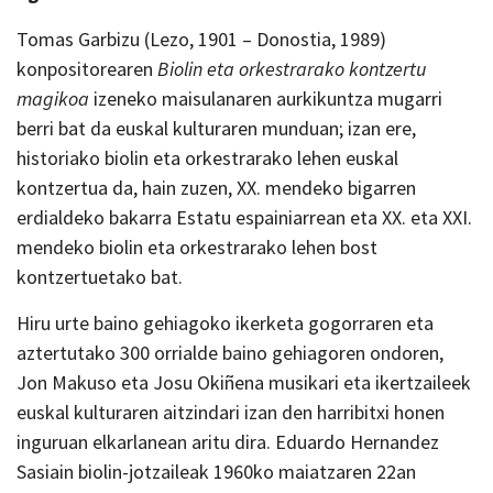
Tomas Garbizu (Lezo, 1901 – Donostia, 1989)
konpositorearen
Biolin eta orkestrarako kontzertu
magikoa
izeneko maisulanaren aurkikuntza mugarri
berri bat da euskal kulturaren munduan; izan ere,
historiako biolin eta orkestrarako lehen euskal
kontzertua da, hain zuzen, XX. mendeko bigarren
erdialdeko bakarra Estatu espainiarrean eta XX. eta XXI.
mendeko biolin eta orkestrarako lehen bost
kontzertuetako bat.
Hiru urte baino gehiagoko ikerketa gogorraren eta
aztertutako 300 orrialde baino gehiagoren ondoren,
Jon Makuso eta Josu Okiñena musikari eta ikertzaileek
euskal kulturaren aitzindari izan den harribitxi honen
inguruan elkarlanean aritu dira. Eduardo Hernandez
Sasiain biolin-jotzaileak 1960ko maiatzaren 22an