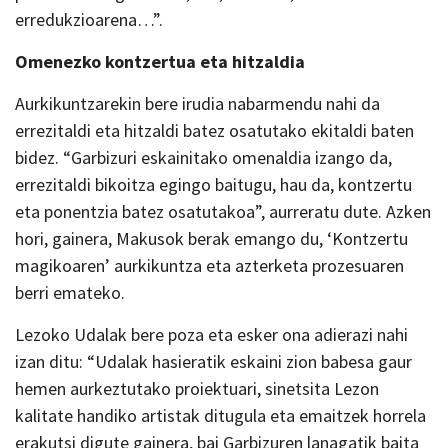
erredukzioarena…”.
Omenezko kontzertua eta hitzaldia
Aurkikuntzarekin bere irudia nabarmendu nahi da
errezitaldi eta hitzaldi batez osatutako ekitaldi baten
bidez. “Garbizuri eskainitako omenaldia izango da,
errezitaldi bikoitza egingo baitugu, hau da, kontzertu
eta ponentzia batez osatutakoa”, aurreratu dute. Azken
hori, gainera, Makusok berak emango du, ‘Kontzertu
magikoaren’ aurkikuntza eta azterketa prozesuaren
berri emateko.
Lezoko Udalak bere poza eta esker ona adierazi nahi
izan ditu: “Udalak hasieratik eskaini zion babesa gaur
hemen aurkeztutako proiektuari, sinetsita Lezon
kalitate handiko artistak ditugula eta emaitzek horrela
erakutsi digute gainera, bai Garbizuren lanagatik baita