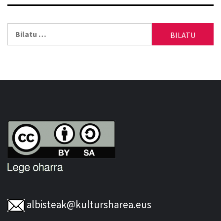
Bilatu:
albisteak@kultursharea.eus