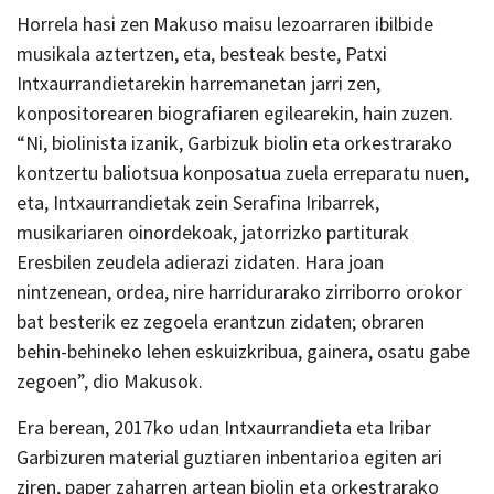
Horrela hasi zen Makuso maisu lezoarraren ibilbide
musikala aztertzen, eta, besteak beste, Patxi
Intxaurrandietarekin harremanetan jarri zen,
konpositorearen biografiaren egilearekin, hain zuzen.
“Ni, biolinista izanik, Garbizuk biolin eta orkestrarako
kontzertu baliotsua konposatua zuela erreparatu nuen,
eta, Intxaurrandietak zein Serafina Iribarrek,
musikariaren oinordekoak, jatorrizko partiturak
Eresbilen zeudela adierazi zidaten. Hara joan
nintzenean, ordea, nire harridurarako zirriborro orokor
bat besterik ez zegoela erantzun zidaten; obraren
behin-behineko lehen eskuizkribua, gainera, osatu gabe
zegoen”, dio Makusok.
Era berean, 2017ko udan Intxaurrandieta eta Iribar
Garbizuren material guztiaren inbentarioa egiten ari
ziren, paper zaharren artean biolin eta orkestrarako