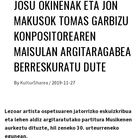
JOSU OKIÑENAK ETA JON
MAKUSOK TOMAS GARBIZU
KONPOSITOREAREN
MAISULAN ARGITARAGABEA
BERRESKURATU DUTE
By
KulturSharea
/
2019-11-27
Lezoar artista ospetsuaren jatorrizko eskuizkribua
eta lehen aldiz argitaratutako partitura Musikenen
aurkeztu dituzte, hil zeneko 30. urteurreneko
egunean.