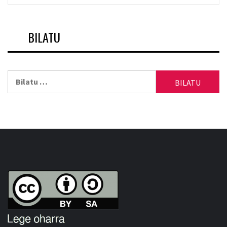
BILATU
Bilatu: