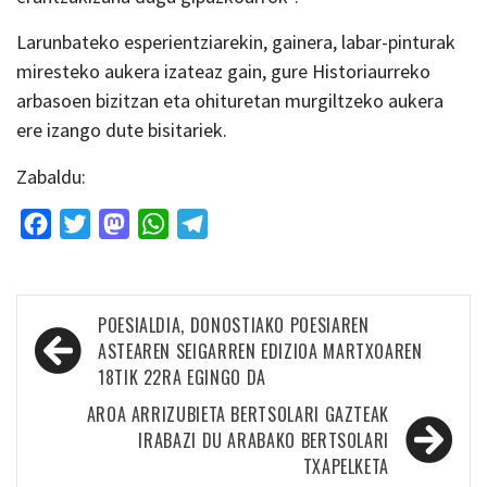
Larunbateko esperientziarekin, gainera, labar-pinturak
miresteko aukera izateaz gain, gure Historiaurreko
arbasoen bizitzan eta ohituretan murgiltzeko aukera
ere izango dute bisitariek.
Zabaldu:
Facebook
Twitter
Mastodon
WhatsApp
Telegram
Bidalketetan
POESIALDIA, DONOSTIAKO POESIAREN
zehar
ASTEAREN SEIGARREN EDIZIOA MARTXOAREN
18TIK 22RA EGINGO DA
nabigatu
AROA ARRIZUBIETA BERTSOLARI GAZTEAK
IRABAZI DU ARABAKO BERTSOLARI
TXAPELKETA