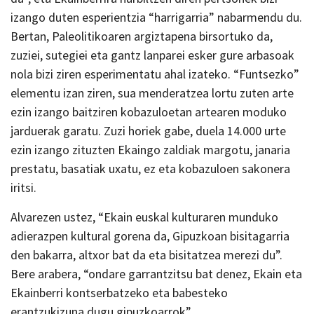
izango duten esperientzia “harrigarria” nabarmendu du.
Bertan, Paleolitikoaren argiztapena birsortuko da,
zuziei, sutegiei eta gantz lanparei esker gure arbasoak
nola bizi ziren esperimentatu ahal izateko. “Funtsezko”
elementu izan ziren, sua menderatzea lortu zuten arte
ezin izango baitziren kobazuloetan artearen moduko
jarduerak garatu. Zuzi horiek gabe, duela 14.000 urte
ezin izango zituzten Ekaingo zaldiak margotu, janaria
prestatu, basatiak uxatu, ez eta kobazuloen sakonera
iritsi.
Alvarezen ustez, “Ekain euskal kulturaren munduko
adierazpen kultural gorena da, Gipuzkoan bisitagarria
den bakarra, altxor bat da eta bisitatzea merezi du”.
Bere arabera, “ondare garrantzitsu bat denez, Ekain eta
Ekainberri kontserbatzeko eta babesteko
erantzukizuna dugu gipuzkoarrok”.