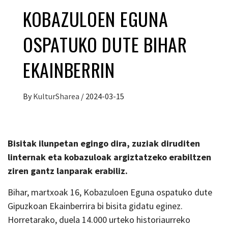
KOBAZULOEN EGUNA
OSPATUKO DUTE BIHAR
EKAINBERRIN
By
KulturSharea
/
2024-03-15
Bisitak ilunpetan egingo dira, zuziak diruditen
linternak eta kobazuloak argiztatzeko erabiltzen
ziren gantz lanparak erabiliz.
Bihar, martxoak 16, Kobazuloen Eguna ospatuko dute
Gipuzkoan Ekainberrira bi bisita gidatu eginez.
Horretarako, duela 14.000 urteko historiaurreko