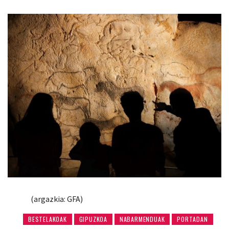
(argazkia: GFA)
BESTELAKOAK
GIPUZKOA
NABARMENDUAK
PORTADAN