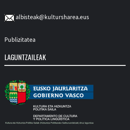
albisteak@kultursharea.eus
Publizitatea
LAGUNTZAILEAK