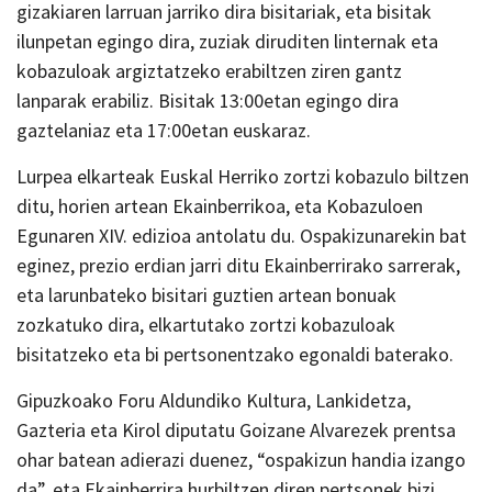
gizakiaren larruan jarriko dira bisitariak, eta bisitak
ilunpetan egingo dira, zuziak diruditen linternak eta
kobazuloak argiztatzeko erabiltzen ziren gantz
lanparak erabiliz. Bisitak 13:00etan egingo dira
gaztelaniaz eta 17:00etan euskaraz.
Lurpea elkarteak Euskal Herriko zortzi kobazulo biltzen
ditu, horien artean Ekainberrikoa, eta Kobazuloen
Egunaren XIV. edizioa antolatu du. Ospakizunarekin bat
eginez, prezio erdian jarri ditu Ekainberrirako sarrerak,
eta larunbateko bisitari guztien artean bonuak
zozkatuko dira, elkartutako zortzi kobazuloak
bisitatzeko eta bi pertsonentzako egonaldi baterako.
Gipuzkoako Foru Aldundiko Kultura, Lankidetza,
Gazteria eta Kirol diputatu Goizane Alvarezek prentsa
ohar batean adierazi duenez, “ospakizun handia izango
da”, eta Ekainberrira hurbiltzen diren pertsonek bizi