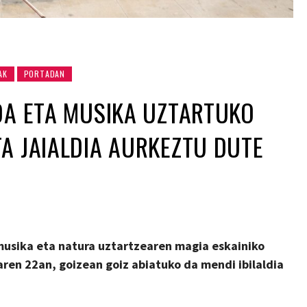
AK
PORTADAN
OA ETA MUSIKA UZTARTUKO
A JAIALDIA AURKEZTU DUTE
 musika eta natura uztartzearen magia eskainiko
aren 22an, goizean goiz abiatuko da mendi ibilaldia