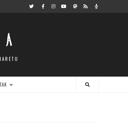
Twitter
Facebook
Instagram
Youtube
Mastodon.eus
RSS
Podcast
EA
HARETU
TAK