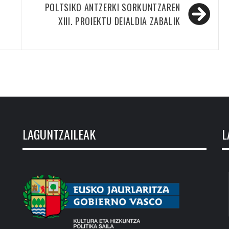
POLTSIKO ANTZERKI SORKUNTZAREN
XIII. PROIEKTU DEIALDIA ZABALIK
LAGUNTZAILEAK
L