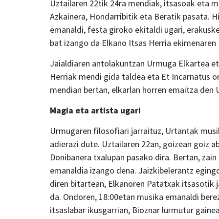
Uztailaren 22tik 24ra mendiak, itsasoak eta 
Azkainera, Hondarribitik eta Beratik pasata. H
emanaldi, festa giroko ekitaldi ugari, erakusk
bat izango da Elkano Itsas Herria ekimenaren 
Jaialdiaren antolakuntzan Urmuga Elkartea et
Herriak mendi gida taldea eta Et Incarnatus or
mendian bertan, elkarlan horren emaitza den U
Magia eta artista ugari
Urmugaren filosofiari jarraituz, Urtantak mus
adierazi dute. Uztailaren 22an, goizean goiz a
Donibanera txalupan pasako dira. Bertan, zain
emanaldia izango dena. Jaizkibelerantz egingo
diren bitartean, Elkanoren Patatxak itsasotik 
da. Ondoren, 18:00etan musika emanaldi berez
itsaslabar ikusgarrian, Bioznar lurmutur gaine