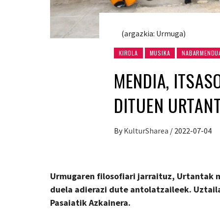
(argazkia: Urmuga)
KIROLA
MUSIKA
NABARMENDU
MENDIA, ITSAS
DITUEN URTANT
By
KulturSharea
/
2022-07-04
Urmugaren filosofiari jarraituz, Urtantak
duela adierazi dute antolatzaileek. Uztail
Pasaiatik Azkainera.