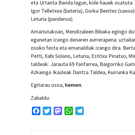
eta Urtanta Banda lagun, kide hauek osatuta: I
Igor Telletxea (bateria), Gorka Benitez (saxoa)
Leturia (panderoa).
Amaitutakoan, Mendizaleen Bibaka egingo dute
egunetan izango denaren aurrerapena: uztaila
osoko festa eta emanaldiak izango dira. Berta
Petti, Xabi Solano, Leturia, Estitxu Pinatxo, 
taldeak: Jarauta 69 Fanfarrea, Baigorriko Gai
Azkaingo Ikasleak Dantza Taldea, Kurrunka Ka
Egitarau osoa,
hemen
.
Zabaldu:
Facebook
Twitter
Mastodon
WhatsApp
Telegram