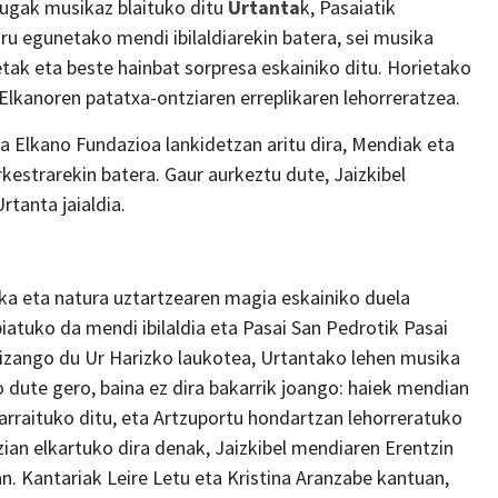
mugak musikaz blaituko ditu
Urtanta
k, Pasaiatik
iru egunetako mendi ibilaldiarekin batera, sei musika
etak eta beste hainbat sorpresa eskainiko ditu. Horietako
Elkanoren patatxa-ontziaren erreplikaren lehorreratzea.
a Elkano Fundazioa lankidetzan aritu dira, Mendiak eta
kestrarekin batera. Gaur aurkeztu dute, Jaizkibel
rtanta jaialdia.
ika eta natura uztartzearen magia eskainiko duela
biatuko da mendi ibilaldia eta Pasai San Pedrotik Pasai
 izango du Ur Harizko laukotea, Urtantako lehen musika
 dute gero, baina ez dira bakarrik joango: haiek mendian
jarraituko ditu, eta Artzuportu hondartzan lehorreratuko
ian elkartuko dira denak, Jaizkibel mendiaren Erentzin
an. Kantariak Leire Letu eta Kristina Aranzabe kantuan,