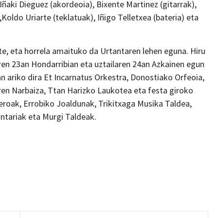
ñaki Dieguez (akordeoia), Bixente Martinez (gitarrak),
,Koldo Uriarte (teklatuak), Iñigo Telletxea (bateria) eta
, eta horrela amaituko da Urtantaren lehen eguna. Hiru
ren 23an Hondarribian eta uztailaren 24an Azkainen egun
n ariko dira Et Incarnatus Orkestra, Donostiako Orfeoia,
Miren Narbaiza, Ttan Harizko Laukotea eta festa giroko
teroak, Errobiko Joaldunak, Trikitxaga Musika Taldea,
ntariak eta Murgi Taldeak.