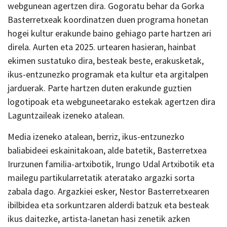
webgunean agertzen dira. Gogoratu behar da Gorka
Basterretxeak koordinatzen duen programa honetan
hogei kultur erakunde baino gehiago parte hartzen ari
direla. Aurten eta 2025. urtearen hasieran, hainbat
ekimen sustatuko dira, besteak beste, erakusketak,
ikus-entzunezko programak eta kultur eta argitalpen
jarduerak. Parte hartzen duten erakunde guztien
logotipoak eta webguneetarako estekak agertzen dira
Laguntzaileak izeneko atalean.
Media izeneko atalean, berriz, ikus-entzunezko
baliabideei eskainitakoan, alde batetik, Basterretxea
Irurzunen familia-artxibotik, Irungo Udal Artxibotik eta
mailegu partikularretatik ateratako argazki sorta
zabala dago. Argazkiei esker, Nestor Basterretxearen
ibilbidea eta sorkuntzaren alderdi batzuk eta besteak
ikus daitezke, artista-lanetan hasi zenetik azken