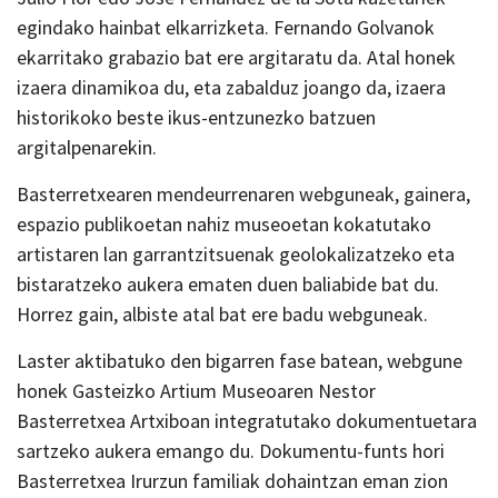
egindako hainbat elkarrizketa. Fernando Golvanok
ekarritako grabazio bat ere argitaratu da. Atal honek
izaera dinamikoa du, eta zabalduz joango da, izaera
historikoko beste ikus-entzunezko batzuen
argitalpenarekin.
Basterretxearen mendeurrenaren webguneak, gainera,
espazio publikoetan nahiz museoetan kokatutako
artistaren lan garrantzitsuenak geolokalizatzeko eta
bistaratzeko aukera ematen duen baliabide bat du.
Horrez gain, albiste atal bat ere badu webguneak.
Laster aktibatuko den bigarren fase batean, webgune
honek Gasteizko Artium Museoaren Nestor
Basterretxea Artxiboan integratutako dokumentuetara
sartzeko aukera emango du. Dokumentu-funts hori
Basterretxea Irurzun familiak dohaintzan eman zion