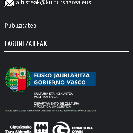
albisteak@kultursharea.eus
Publizitatea
LAGUNTZAILEAK