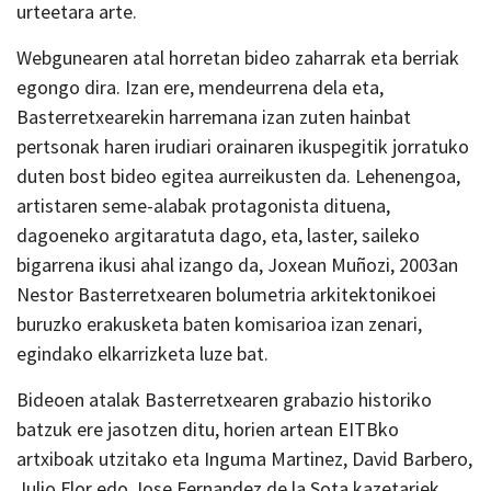
urteetara arte.
Webgunearen atal horretan bideo zaharrak eta berriak
egongo dira. Izan ere, mendeurrena dela eta,
Basterretxearekin harremana izan zuten hainbat
pertsonak haren irudiari orainaren ikuspegitik jorratuko
duten bost bideo egitea aurreikusten da. Lehenengoa,
artistaren seme-alabak protagonista dituena,
dagoeneko argitaratuta dago, eta, laster, saileko
bigarrena ikusi ahal izango da, Joxean Muñozi, 2003an
Nestor Basterretxearen bolumetria arkitektonikoei
buruzko erakusketa baten komisarioa izan zenari,
egindako elkarrizketa luze bat.
Bideoen atalak Basterretxearen grabazio historiko
batzuk ere jasotzen ditu, horien artean EITBko
artxiboak utzitako eta Inguma Martinez, David Barbero,
Julio Flor edo Jose Fernandez de la Sota kazetariek