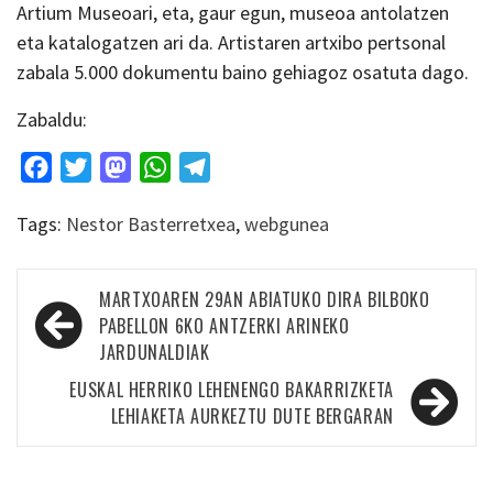
Artium Museoari, eta, gaur egun, museoa antolatzen
eta katalogatzen ari da. Artistaren artxibo pertsonal
zabala 5.000 dokumentu baino gehiagoz osatuta dago.
Zabaldu:
Facebook
Twitter
Mastodon
WhatsApp
Telegram
Tags:
Nestor Basterretxea
,
webgunea
Bidalketetan
MARTXOAREN 29AN ABIATUKO DIRA BILBOKO
zehar
PABELLON 6KO ANTZERKI ARINEKO
JARDUNALDIAK
nabigatu
EUSKAL HERRIKO LEHENENGO BAKARRIZKETA
LEHIAKETA AURKEZTU DUTE BERGARAN