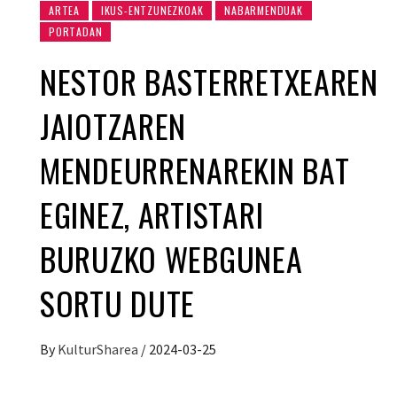
ARTEA
IKUS-ENTZUNEZKOAK
NABARMENDUAK
PORTADAN
NESTOR BASTERRETXEAREN
JAIOTZAREN
MENDEURRENAREKIN BAT
EGINEZ, ARTISTARI
BURUZKO WEBGUNEA
SORTU DUTE
By
KulturSharea
/
2024-03-25