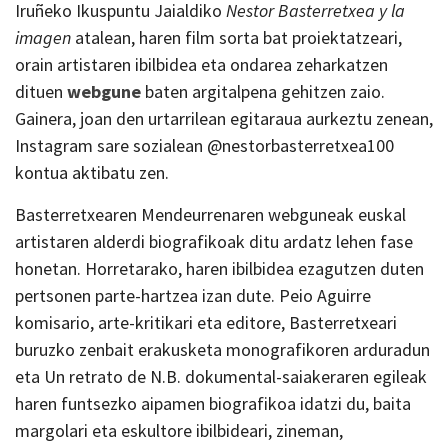
Iruñeko Ikuspuntu Jaialdiko
Nestor Basterretxea y la
imagen
atalean, haren film sorta bat proiektatzeari,
orain artistaren ibilbidea eta ondarea zeharkatzen
dituen
webgune
baten argitalpena gehitzen zaio.
Gainera, joan den urtarrilean egitaraua aurkeztu zenean,
Instagram sare sozialean @nestorbasterretxea100
kontua aktibatu zen.
Basterretxearen Mendeurrenaren webguneak euskal
artistaren alderdi biografikoak ditu ardatz lehen fase
honetan. Horretarako, haren ibilbidea ezagutzen duten
pertsonen parte-hartzea izan dute. Peio Aguirre
komisario, arte-kritikari eta editore, Basterretxeari
buruzko zenbait erakusketa monografikoren arduradun
eta Un retrato de N.B. dokumental-saiakeraren egileak
haren funtsezko aipamen biografikoa idatzi du, baita
margolari eta eskultore ibilbideari, zineman,