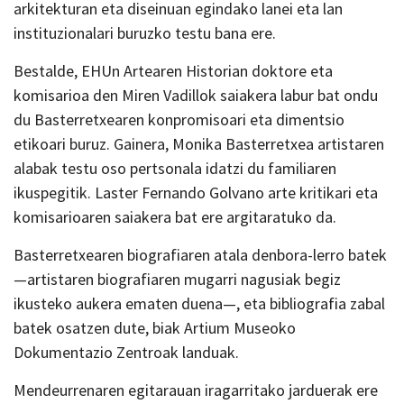
arkitekturan eta diseinuan egindako lanei eta lan
instituzionalari buruzko testu bana ere.
Bestalde, EHUn Artearen Historian doktore eta
komisarioa den Miren Vadillok saiakera labur bat ondu
du Basterretxearen konpromisoari eta dimentsio
etikoari buruz. Gainera, Monika Basterretxea artistaren
alabak testu oso pertsonala idatzi du familiaren
ikuspegitik. Laster Fernando Golvano arte kritikari eta
komisarioaren saiakera bat ere argitaratuko da.
Basterretxearen biografiaren atala denbora-lerro batek
—artistaren biografiaren mugarri nagusiak begiz
ikusteko aukera ematen duena—, eta bibliografia zabal
batek osatzen dute, biak Artium Museoko
Dokumentazio Zentroak landuak.
Mendeurrenaren egitarauan iragarritako jarduerak ere