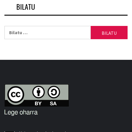
BILATU
Bilatu: