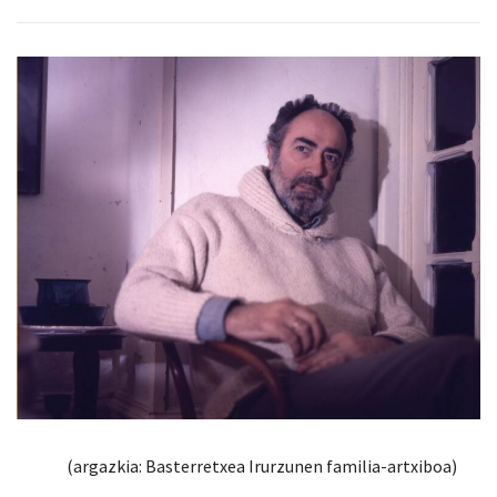
(argazkia: Basterretxea Irurzunen familia-artxiboa)