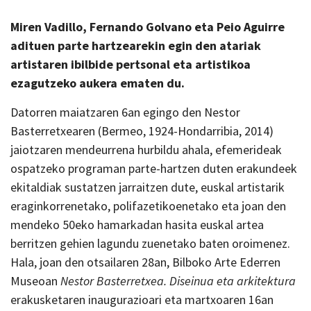
Miren Vadillo, Fernando Golvano eta Peio Aguirre
adituen parte hartzearekin egin den atariak
artistaren ibilbide pertsonal eta artistikoa
ezagutzeko aukera ematen du.
Datorren maiatzaren 6an egingo den Nestor
Basterretxearen (Bermeo, 1924-Hondarribia, 2014)
jaiotzaren mendeurrena hurbildu ahala, efemerideak
ospatzeko programan parte-hartzen duten erakundeek
ekitaldiak sustatzen jarraitzen dute, euskal artistarik
eraginkorrenetako, polifazetikoenetako eta joan den
mendeko 50eko hamarkadan hasita euskal artea
berritzen gehien lagundu zuenetako baten oroimenez.
Hala, joan den otsailaren 28an, Bilboko Arte Ederren
Museoan
Nestor Basterretxea. Diseinua eta arkitektura
erakusketaren inaugurazioari eta martxoaren 16an