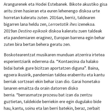
Arangurenek eta Hodei Estebanek. Bikote akustiko gisa
aritu ziren hasieran eta euren lehenengo diskoa urte
horretan kaleratu zuten. 2016an, berriz, taldearen
bigarren lana heldu zen,
Lerroetatik ihes
izenekoa.
2019an
Destino epikoak
diskoa kaleratu zuen taldeak
eta pandemiaren eraginez, Europan barrena egin behar
zuten bira bertan behera geratu zen.
Boskotearentzat musikaren munduan atzerrira irtetea
esperientziarik ederrena da. “Kontaezina da halako
bidai batek gure bizitzan aportatzen diguna”. Baina,
egoera ikusirik, pandemian taldea eraberritu eta kantu
berriak sortzeari ekin behar izan dio. Garai honetako
lanaren emaitza da orain datorren disko
berria. “berrasmatze prozesu bat izan da zentzu
guztietan, taldekide berriekin ere egin dugulako bide
hau, kantu, soinu eta lan berri batekin, beraz, zerbait