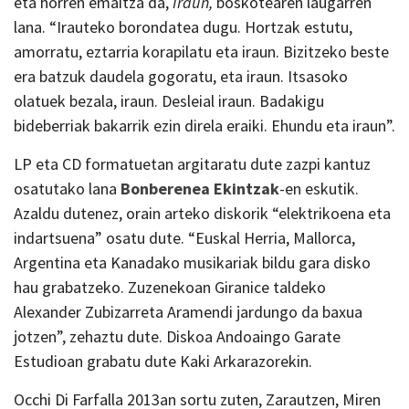
eta horren emaitza da,
Iraun,
boskotearen laugarren
lana. “Irauteko borondatea dugu. Hortzak estutu,
amorratu, eztarria korapilatu eta iraun. Bizitzeko beste
era batzuk daudela gogoratu, eta iraun. Itsasoko
olatuek bezala, iraun. Desleial iraun. Badakigu
bideberriak bakarrik ezin direla eraiki. Ehundu eta iraun”.
LP eta CD formatuetan argitaratu dute zazpi kantuz
osatutako lana
Bonberenea Ekintzak
-en eskutik.
Azaldu dutenez, orain arteko diskorik “elektrikoena eta
indartsuena” osatu dute. “Euskal Herria, Mallorca,
Argentina eta Kanadako musikariak bildu gara disko
hau grabatzeko. Zuzenekoan Giranice taldeko
Alexander Zubizarreta Aramendi jardungo da baxua
jotzen”, zehaztu dute. Diskoa Andoaingo Garate
Estudioan grabatu dute Kaki Arkarazorekin.
Occhi Di Farfalla 2013an sortu zuten, Zarautzen, Miren