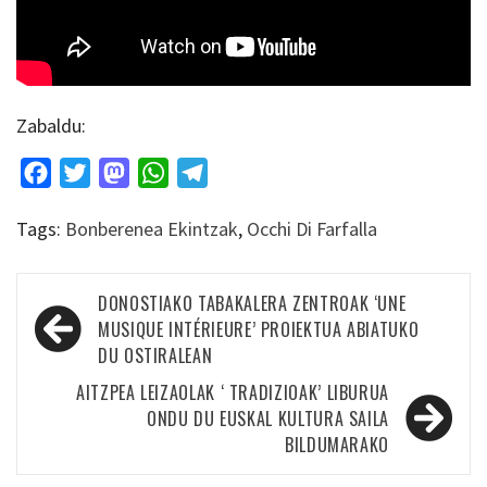
Zabaldu:
Facebook
Twitter
Mastodon
WhatsApp
Telegram
Tags:
Bonberenea Ekintzak
,
Occhi Di Farfalla
Bidalketetan
DONOSTIAKO TABAKALERA ZENTROAK ‘UNE
zehar
MUSIQUE INTÉRIEURE’ PROIEKTUA ABIATUKO
DU OSTIRALEAN
nabigatu
AITZPEA LEIZAOLAK ‘ TRADIZIOAK’ LIBURUA
ONDU DU EUSKAL KULTURA SAILA
BILDUMARAKO