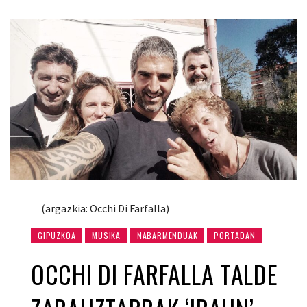
(argazkia: Occhi Di Farfalla)
GIPUZKOA
MUSIKA
NABARMENDUAK
PORTADAN
OCCHI DI FARFALLA TALDE