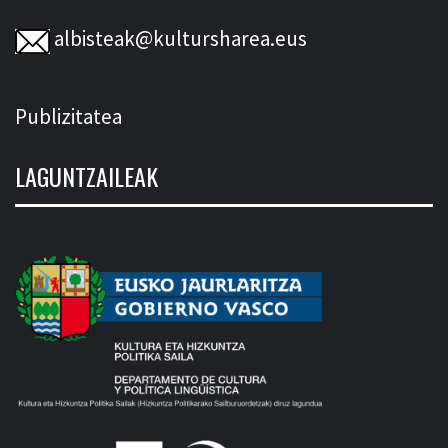
albisteak@kultursharea.eus
Publizitatea
LAGUNTZAILEAK