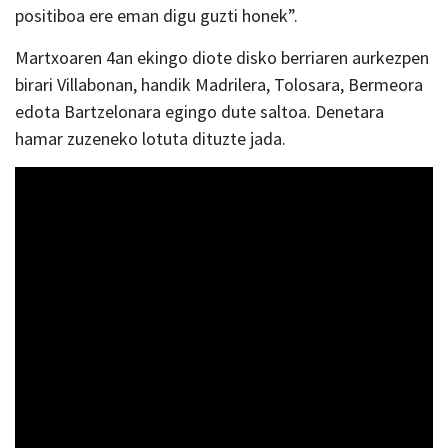
positiboa ere eman digu guzti honek”.
Martxoaren 4an ekingo diote disko berriaren aurkezpen
birari Villabonan, handik Madrilera, Tolosara, Bermeora
edota Bartzelonara egingo dute saltoa. Denetara
hamar zuzeneko lotuta dituzte jada.