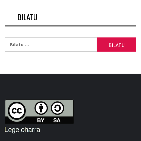
BILATU
Bilatu: