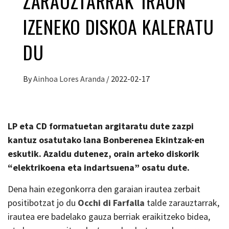
ZARAUZTARRAK ‘IRAUN’
IZENEKO DISKOA KALERATU
DU
By
Ainhoa Lores Aranda
/
2022-02-17
LP eta CD formatuetan argitaratu dute zazpi
kantuz osatutako lana Bonberenea Ekintzak-en
eskutik. Azaldu dutenez, orain arteko diskorik
“elektrikoena eta indartsuena” osatu dute.
Dena hain ezegonkorra den garaian irautea zerbait
positibotzat jo du
Occhi di Farfalla
talde zarauztarrak,
irautea ere badelako gauza berriak eraikitzeko bidea,