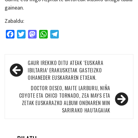
gainean.
Zabaldu:
Facebook
Twitter
Mastodon
WhatsApp
Telegram
Bidalketetan
GAUR IREKIKO DITU ATEAK ‘EUSKARA
zehar
IBILTARIA’ ERAKUSKETAK GASTEIZKO
OIHANEDER EUSKARAREN ETXEAN.
nabigatu
DOCTOR DESEO, MAITE LARBURU, NIÑA
COYOTE ETA CHICO TORNADO, ZEA MAYS ETA
ZETAK EUSKARAZKO ALBUM ONENAREN MIN
SARIRAKO HAUTAGAIAK