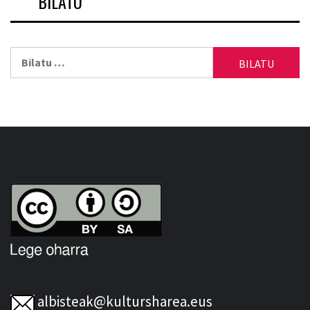
BILATU
Bilatu:
albisteak@kultursharea.eus