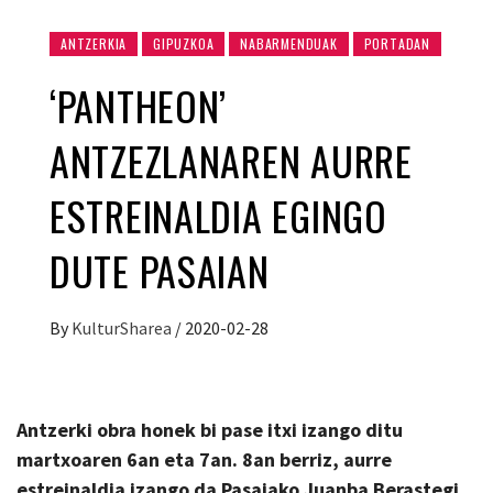
ANTZERKIA
GIPUZKOA
NABARMENDUAK
PORTADAN
‘PANTHEON’
ANTZEZLANAREN AURRE
ESTREINALDIA EGINGO
DUTE PASAIAN
By
KulturSharea
/
2020-02-28
Antzerki obra honek bi pase itxi izango ditu
martxoaren 6an eta 7an. 8an berriz, aurre
estreinaldia izango da Pasaiako Juanba Berastegi