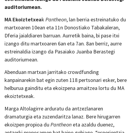
auditoriumean.
MA Ekoiztetxea
k
Pantheon
, lan berria estreinatuko du
martxoaren 10ean eta 11n Donostiako Tabakaleran,
Dferia jaialdiaren barruan. Aurretik baina, bi pase itxi
izango ditu martxoaren 6an eta 7an. 8an berriz, aurre
estreinaldia izango da Pasaiako Juanba Berastegi
auditoriumean.
Abenduan martxan jarritako crowdfunding
kanpainarekin bat egin zuten 118 pertsonari esker, bere
helburua gainditu eta ekoizpena amaitzea lortu du MA
ekoiztetxeak.
Marga Altolagirre arduratu da antzezlanaren
dramaturgia eta zuzendaritza lanaz. Bere hirugarren
ekoizpen propioa du
Pantheon
eta azaldu duenez,
antzerki proposamen bat baino gehiago, “esperientzia