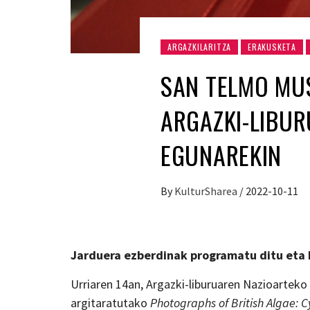
ARGAZKILARITZA
ERAKUSKETA
SAN TELMO MU
ARGAZKI-LIBU
EGUNAREKIN
By
KulturSharea
/
2022-10-11
Jarduera ezberdinak programatu ditu eta b
Urriaren 14an, Argazki-liburuaren Nazioartek
argitaratutako
Photographs of British Algae: 