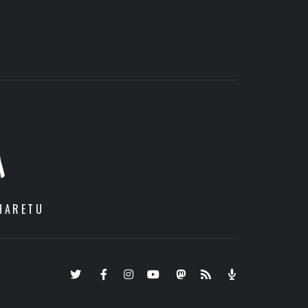
A
HARETU
Twitter
Facebook
Instagram
Youtube
Mastodon.eus
RSS
Podcast