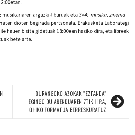
12:00etan.
musikariaren argazki-liburuak eta
3×4: musika, zinema
maten dioten begirada pertsonala. Erakusketa Laborategi
ile hauen bisita gidatuak 18:00ean hasiko dira, eta libreak
uak bete arte.
AN
DURANGOKO AZOKAK “EZTANDA”
EGINGO DU ABENDUAREN 7TIK 11RA,
OHIKO FORMATUA BERRESKURATUZ