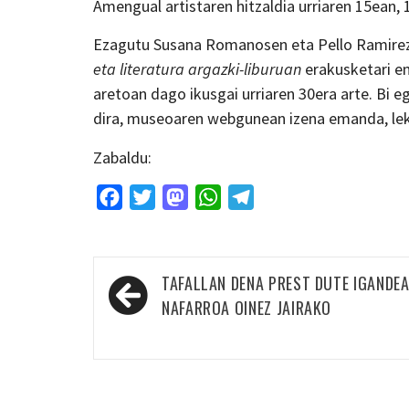
Amengual artistaren hitzaldia urriaren 15ean, 
Ezagutu Susana Romanosen eta Pello Ramirez 
eta literatura argazki-liburuan
erakusketari e
aretoan dago ikusgai urriaren 30era arte. Bi eg
dira, museoaren webgunean izena emanda, lek
Zabaldu:
Facebook
Twitter
Mastodon
WhatsApp
Telegram
Bidalketetan
TAFALLAN DENA PREST DUTE IGANDE
zehar
NAFARROA OINEZ JAIRAKO
nabigatu