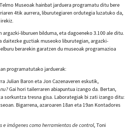
 Telmo Museoak hainbat jarduera programatu ditu bere
riaren 4tik aurrera, liburutegiaren ordutegia luzatuko da,
irekiz.
argazki-liburuen bilduma, eta dagoeneko 3.100 ale ditu.
a daitezke guztiak museoko liburutegian, argazki-
a helburu berarekin garatzen du museoak programazioa
uan programatutako jarduerak:
rra Julian Baron eta Jon Cazenaveren eskutik,
enu?
Gai hori tailerraren abiapuntua izango da. Bertan,
 sorkuntza tresna gisa. Laborategiak bi zati izango ditu:
useoan. Bigarrena, azaroaren 18an eta 19an Kontadores
ros e imágenes como herramientas de control
, Toni