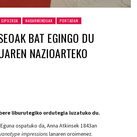
GIPUZKOA
NABARMENDUAK
PORTADAN
SEOAK BAT EGINGO DU
RUAREN NAZIOARTEKO
ere liburutegiko ordutegia luzatuko du.
o Eguna ospatuko da, Anna Atkinsek 1843an
Cyanotype impressions
lanaren oroimenez.