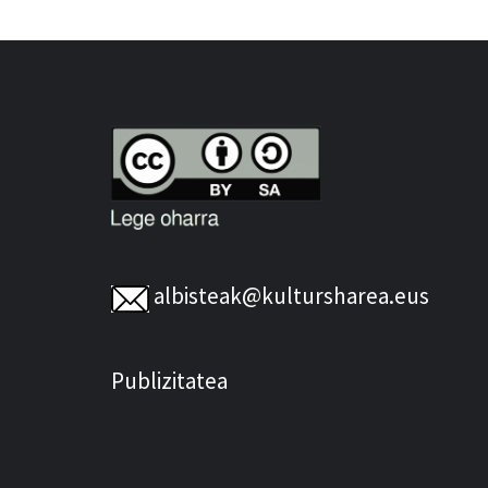
albisteak@kultursharea.eus
Publizitatea