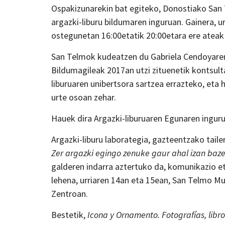
Ospakizunarekin bat egiteko, Donostiako San
argazki-liburu bildumaren inguruan. Gainera, ur
ostegunetan 16:00etatik 20:00etara ere ateak 
San Telmok kudeatzen du Gabriela Cendoyaren 
Bildumagileak 2017an utzi zituenetik kontsult
liburuaren unibertsora sartzea errazteko, et
urte osoan zehar.
Hauek dira Argazki-liburuaren Egunaren ingur
Argazki-liburu laborategia, gazteentzako taile
Zer argazki egingo zenuke gaur ahal izan baz
galderen indarra aztertuko da, komunikazio eta
lehena, urriaren 14an eta 15ean, San Telmo M
Zentroan.
Bestetik,
Icona y Ornamento. Fotografías, lib