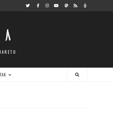
Twitter
Facebook
Instagram
Youtube
Mastodon.eus
RSS
Podcast
EA
HARETU
TAK