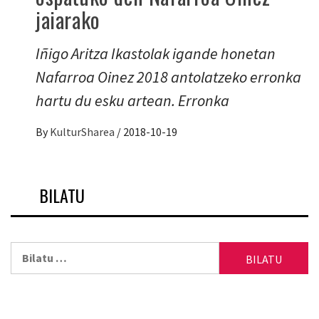
jaiarako
Iñigo Aritza Ikastolak igande honetan
Nafarroa Oinez 2018 antolatzeko erronka
hartu du esku artean. Erronka
By
KulturSharea
/
2018-10-19
BILATU
Bilatu: