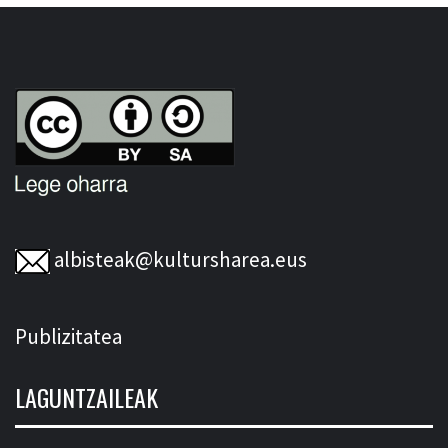
albisteak@kultursharea.eus
Publizitatea
LAGUNTZAILEAK