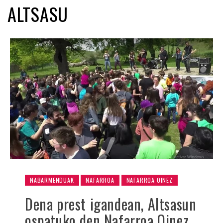
ALTSASU
NABARMENDUAK
NAFARROA
NAFARROA OINEZ
Dena prest igandean, Altsasun
ospatuko den Nafarroa Oinez