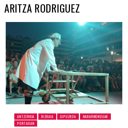
ARITZA RODRIGUEZ
ANTZERKIA
BIZKAIA
GIPUZKOA
NABARMENDUAK
PORTADAN