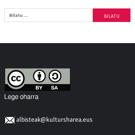
Bilatu:
albisteak@kultursharea.eus