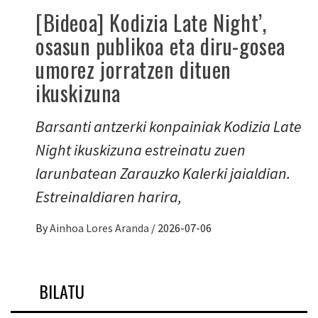
[Bideoa] Kodizia Late Night’,
osasun publikoa eta diru-gosea
umorez jorratzen dituen
ikuskizuna
Barsanti antzerki konpainiak Kodizia Late
Night ikuskizuna estreinatu zuen
larunbatean Zarauzko Kalerki jaialdian.
Estreinaldiaren harira,
By
Ainhoa Lores Aranda
/
2026-07-06
BILATU