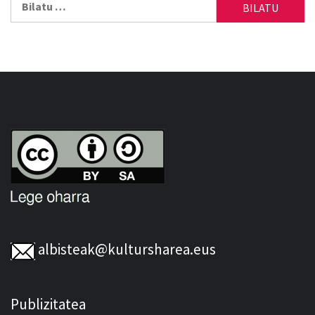
albisteak@kultursharea.eus
Publizitatea