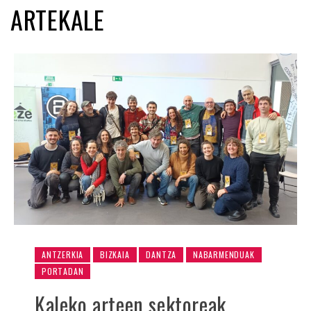
ARTEKALE
ANTZERKIA
BIZKAIA
DANTZA
NABARMENDUAK
PORTADAN
Kaleko arteen sektoreak