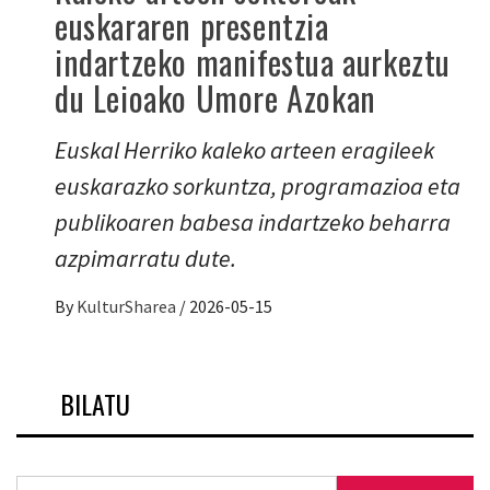
euskararen presentzia
indartzeko manifestua aurkeztu
du Leioako Umore Azokan
Euskal Herriko kaleko arteen eragileek
euskarazko sorkuntza, programazioa eta
publikoaren babesa indartzeko beharra
azpimarratu dute.
By
KulturSharea
/
2026-05-15
BILATU
Bilatu: