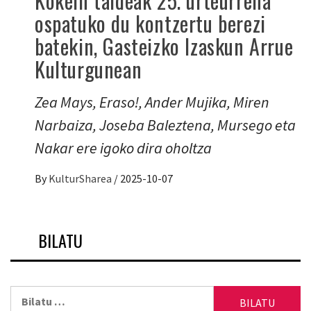
Kokein taldeak 25. urteurrena
ospatuko du kontzertu berezi
batekin, Gasteizko Izaskun Arrue
Kulturgunean
Zea Mays, Eraso!, Ander Mujika, Miren
Narbaiza, Joseba Baleztena, Mursego eta
Nakar ere igoko dira oholtza
By
KulturSharea
/
2025-10-07
BILATU
Bilatu: