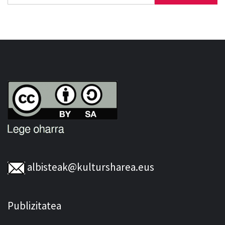
albisteak@kultursharea.eus
Publizitatea