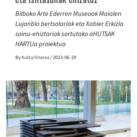
Bilboko Arte Ederren Museoak Maialen
Lujanbio bertsolariak eta Xabier Erkizia
soinu-ehiztariak sortutako aHUTSAK
HARTUa proiektua
By
KulturSharea
/
2023-06-29