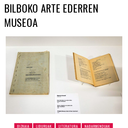
BILBOKO ARTE EDERREN
MUSEOA
BIZKAIA
LIBURUAK
LITERATURA
NABARMENDUAK