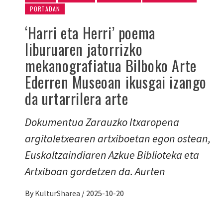
PORTADAN
‘Harri eta Herri’ poema
liburuaren jatorrizko
mekanografiatua Bilboko Arte
Ederren Museoan ikusgai izango
da urtarrilera arte
Dokumentua Zarauzko Itxaropena
argitaletxearen artxiboetan egon ostean,
Euskaltzaindiaren Azkue Biblioteka eta
Artxiboan gordetzen da. Aurten
By
KulturSharea
/
2025-10-20