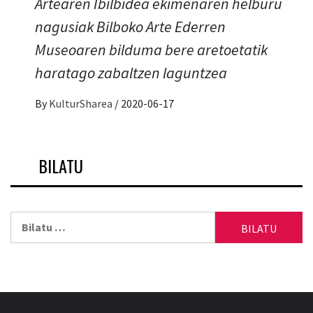
Artearen Ibilbidea ekimenaren helburu
nagusiak Bilboko Arte Ederren
Museoaren bilduma bere aretoetatik
haratago zabaltzen laguntzea
By
KulturSharea
/
2020-06-17
BILATU
Bilatu: