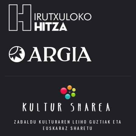
KULTUR SHAREA
ZABALDU KULTURAREN LEIHO GUZTIAK ETA
EUSKARAZ SHARETU