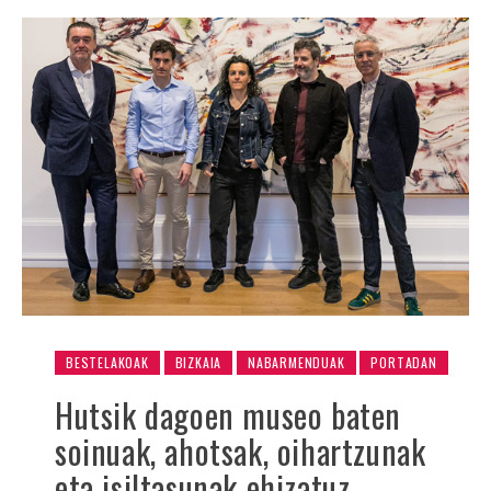
BESTELAKOAK
BIZKAIA
NABARMENDUAK
PORTADAN
Hutsik dagoen museo baten
soinuak, ahotsak, oihartzunak
eta isiltasunak ehizatuz