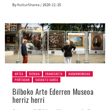
By
KulturSharea
/
2020-11-25
ARTEA
BIZKAIA
ERAKUSKETA
NABARMENDUAK
PORTADAN
SAILKATU GABEA
Bilboko Arte Ederren Museoa
herriz herri