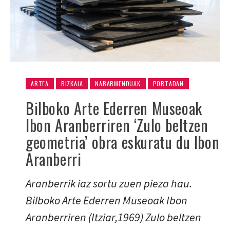
ARTEA
BIZKAIA
NABARMENDUAK
PORTADAN
Bilboko Arte Ederren Museoak
Ibon Aranberriren ‘Zulo beltzen
geometria’ obra eskuratu du Ibon
Aranberri
Aranberrik iaz sortu zuen pieza hau.
Bilboko Arte Ederren Museoak Ibon
Aranberriren (Itziar,1969) Zulo beltzen