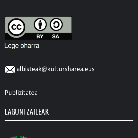
albisteak@kultursharea.eus
Publizitatea
LAGUNTZAILEAK